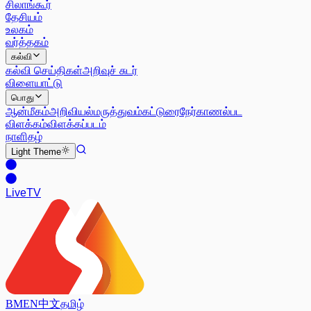
சிலாங்கூர்
தேசியம்
உலகம்
வர்த்தகம்
கல்வி
கல்வி செய்திகள்
அறிவுச் சுடர்
விளையாட்டு
பொது
ஆன்மீகம்
அறிவியல்
மருத்துவம்
கட்டுரை
நேர்காணல்
பட
விளக்கம்
விளக்கப்படம்
நாளிதழ்
Light
Theme
Live
TV
BM
EN
中文
தமிழ்