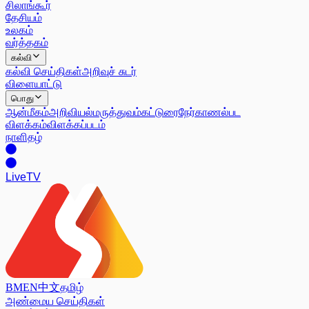
சிலாங்கூர்
தேசியம்
உலகம்
வர்த்தகம்
கல்வி
கல்வி செய்திகள்
அறிவுச் சுடர்
விளையாட்டு
பொது
ஆன்மீகம்
அறிவியல்
மருத்துவம்
கட்டுரை
நேர்காணல்
பட
விளக்கம்
விளக்கப்படம்
நாளிதழ்
Live
TV
BM
EN
中文
தமிழ்
அண்மைய செய்திகள்