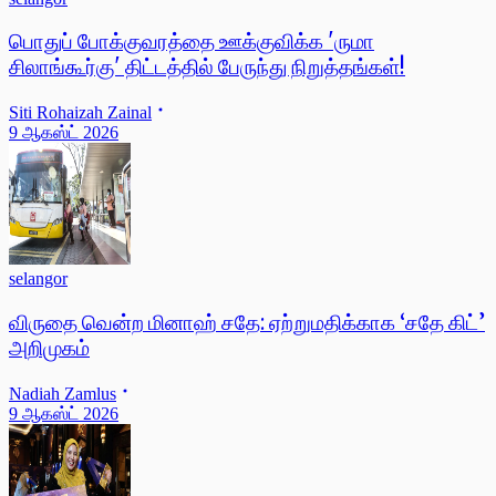
பொதுப் போக்குவரத்தை ஊக்குவிக்க 'ருமா
சிலாங்கூர்கு' திட்டத்தில் பேருந்து நிறுத்தங்கள்!
Siti Rohaizah Zainal
9 ஆகஸ்ட் 2026
selangor
விருதை வென்ற மினாஹ் சதே: ஏற்றுமதிக்காக ‘சதே கிட்’
அறிமுகம்
Nadiah Zamlus
9 ஆகஸ்ட் 2026