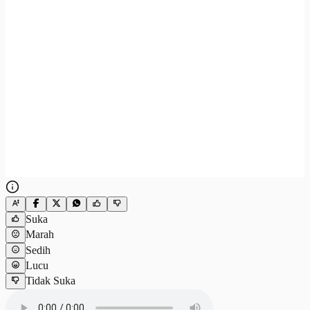
Suka
Marah
Sedih
Lucu
Tidak Suka