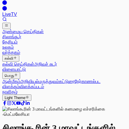
Live
TV
அண்மைய செய்திகள்
சிலாங்கூர்
தேசியம்
உலகம்
வர்த்தகம்
கல்வி
கல்வி செய்திகள்
அறிவுச் சுடர்
விளையாட்டு
பொது
ஆன்மீகம்
அறிவியல்
மருத்துவம்
கட்டுரை
நேர்காணல்
பட
விளக்கம்
விளக்கப்படம்
நாளிதழ்
Light
Theme
சிலாங்கூரின் 3 மாவட்டங்களில்