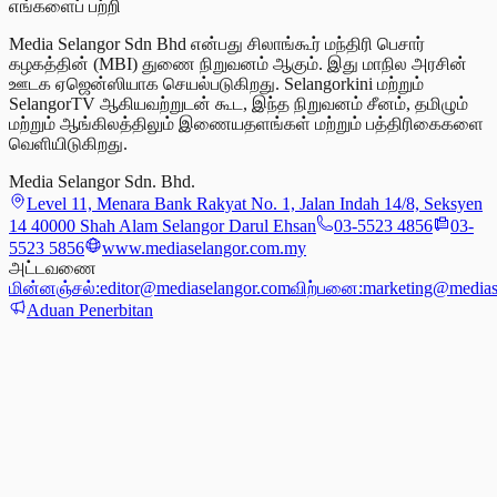
எங்களைப் பற்றி
Media Selangor Sdn Bhd என்பது சிலாங்கூர் மந்திரி பெசார்
கழகத்தின் (MBI) துணை நிறுவனம் ஆகும். இது மாநில அரசின்
ஊடக ஏஜென்ஸியாக செயல்படுகிறது. Selangorkini மற்றும்
SelangorTV ஆகியவற்றுடன் கூட, இந்த நிறுவனம் சீனம், தமிழும்
மற்றும் ஆங்கிலத்திலும் இணையதளங்கள் மற்றும் பத்திரிகைகளை
வெளியிடுகிறது.
Media Selangor Sdn. Bhd.
Level 11, Menara Bank Rakyat No. 1, Jalan Indah 14/8, Seksyen
14 40000 Shah Alam Selangor Darul Ehsan
03-5523 4856
03-
5523 5856
www.mediaselangor.com.my
அட்டவணை
மின்னஞ்சல்:
editor@mediaselangor.com
விற்பனை:
marketing@medias
Aduan Penerbitan