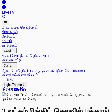
Live
TV
அண்மைய செய்திகள்
சிலாங்கூர்
தேசியம்
உலகம்
வர்த்தகம்
கல்வி
கல்வி செய்திகள்
அறிவுச் சுடர்
விளையாட்டு
பொது
ஆன்மீகம்
அறிவியல்
மருத்துவம்
கட்டுரை
நேர்காணல்
பட
விளக்கம்
விளக்கப்படம்
நாளிதழ்
Light
Theme
3 லட்சம் ரிங்கிட் செலவில் பத்தாங்