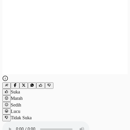
Suka
Marah
Sedih
Lucu
Tidak Suka