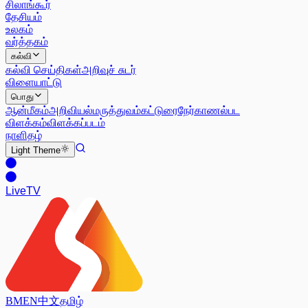
சிலாங்கூர்
தேசியம்
உலகம்
வர்த்தகம்
கல்வி
கல்வி செய்திகள்
அறிவுச் சுடர்
விளையாட்டு
பொது
ஆன்மீகம்
அறிவியல்
மருத்துவம்
கட்டுரை
நேர்காணல்
பட
விளக்கம்
விளக்கப்படம்
நாளிதழ்
Light
Theme
Live
TV
BM
EN
中文
தமிழ்