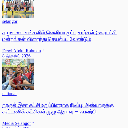
selangor
சமூக ஊடகங்களில் வெளியாகும் புகார்கள் ; ஊராட்சி
மன்றங்கள் விரைந்து செயல்பட வேண்டும்
Dewi Abdul Rahman
8 ஆகஸ்ட் 2026
national
நூருல் இசா கட்சி உறுப்பினராக நீடிப்பு: அன்வாருக்கு
கூட்டணிக் கட்சிகள் முழு ஆதரவு – ஃபஹ்மி
Media Selangor