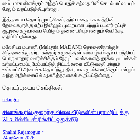
மையமாக விளங்கும் அந்தப் பொதுச் சந்தையின் செயல்பாட்டையும்
மேலும் வலுப்படுத்தியுள்ளது.
இத்தகைய தொடர் முயற்சிகள், தற்போதைய காலத்தின்
தேவைகளுக்கு ஏற்ப இன்னும் முறையான மற்றும் பயனர்-நட்புச்
சூழலை உருவாக்கப் பெரிதும் துணைபுரியும் என்றும் கேபிகேடி
குறிப்பிட்டுள்ளது.
மலேசியா மடாணி (Malaysia MADANI) தொலைநோக்குச்
சிந்தனைக்கு ஏற்ப, உள்ளூர் சமூகத்தின் நல்வாழ்விற்கும் பிராந்தியப்
பொருளாதார வளர்ச்சிக்கும் நேரடிப் பலன்களைத் தரக்கூடிய மக்கள்
உள்கட்டமைப்பு மேம்பாட்டுத் திட்டங்களை வீட்டுவசதி மற்றும்
உள்ளாட்சி அமைச்சு தொடர்ந்து தீவிரமாக முன்னெடுக்கும் என்றும்
அந்த அறிக்கையில் ஆணித்தரமாகக் கூறப்பட்டுள்ளது.
தொடர்புடைய செய்திகள்
selangor
சிலாங்கூரில் குறைந்த விலை வீடுகளின் பராமரிப்புக்கு
21.5 மில்லியன் ரிங்கிட் ஒதுக்கீடு
Shalini Rajamogun
24 ஜூலை 2026