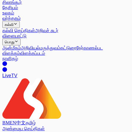
சிலாங்கூர்
தேசியம்
உலகம்
வர்த்தகம்
கல்வி
கல்வி செய்திகள்
அறிவுச் சுடர்
விளையாட்டு
பொது
ஆன்மீகம்
அறிவியல்
மருத்துவம்
கட்டுரை
நேர்காணல்
பட
விளக்கம்
விளக்கப்படம்
நாளிதழ்
Live
TV
BM
EN
中文
தமிழ்
அண்மைய செய்திகள்