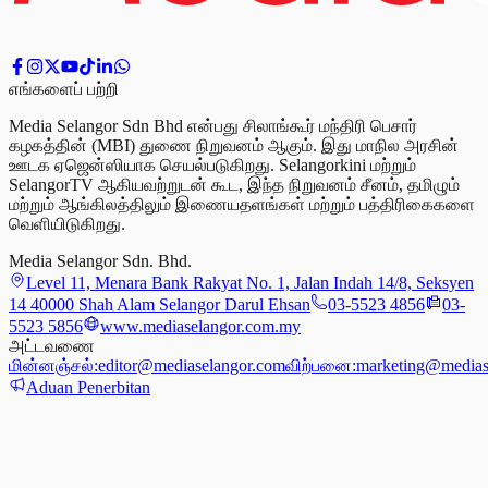
எங்களைப் பற்றி
Media Selangor Sdn Bhd என்பது சிலாங்கூர் மந்திரி பெசார்
கழகத்தின் (MBI) துணை நிறுவனம் ஆகும். இது மாநில அரசின்
ஊடக ஏஜென்ஸியாக செயல்படுகிறது. Selangorkini மற்றும்
SelangorTV ஆகியவற்றுடன் கூட, இந்த நிறுவனம் சீனம், தமிழும்
மற்றும் ஆங்கிலத்திலும் இணையதளங்கள் மற்றும் பத்திரிகைகளை
வெளியிடுகிறது.
Media Selangor Sdn. Bhd.
Level 11, Menara Bank Rakyat No. 1, Jalan Indah 14/8, Seksyen
14 40000 Shah Alam Selangor Darul Ehsan
03-5523 4856
03-
5523 5856
www.mediaselangor.com.my
அட்டவணை
மின்னஞ்சல்:
editor@mediaselangor.com
விற்பனை:
marketing@medias
Aduan Penerbitan