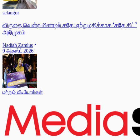
selangor
விருதை வென்ற மினாஹ் சதே: ஏற்றுமதிக்காக ‘சதே கிட்’
அறிமுகம்
Nadiah Zamlus
9 ஆகஸ்ட் 2026
மற்றும் வீடியோக்கள்