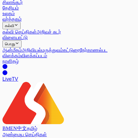
சிலாங்கூர்
தேசியம்
உலகம்
வர்த்தகம்
கல்வி
கல்வி செய்திகள்
அறிவுச் சுடர்
விளையாட்டு
பொது
ஆன்மீகம்
அறிவியல்
மருத்துவம்
கட்டுரை
நேர்காணல்
பட
விளக்கம்
விளக்கப்படம்
நாளிதழ்
Live
TV
BM
EN
中文
தமிழ்
அண்மைய செய்திகள்