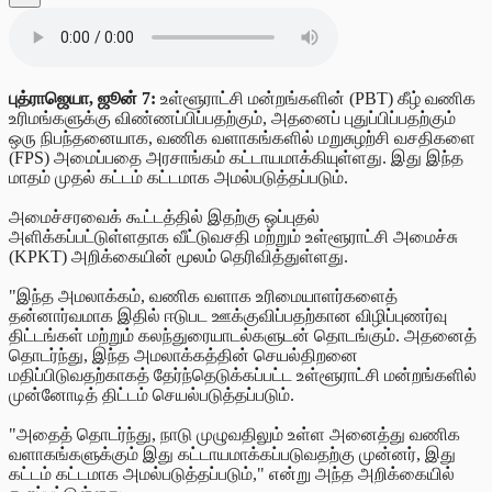
புத்ராஜெயா, ஜூன் 7:
உள்ளூராட்சி மன்றங்களின் (PBT) கீழ் வணிக
உரிமங்களுக்கு விண்ணப்பிப்பதற்கும், அதனைப் புதுப்பிப்பதற்கும்
ஒரு நிபந்தனையாக, வணிக வளாகங்களில் மறுசுழற்சி வசதிகளை
(FPS) அமைப்பதை அரசாங்கம் கட்டாயமாக்கியுள்ளது. இது இந்த
மாதம் முதல் கட்டம் கட்டமாக அமல்படுத்தப்படும்.
அமைச்சரவைக் கூட்டத்தில் இதற்கு ஒப்புதல்
அளிக்கப்பட்டுள்ளதாக வீட்டுவசதி மற்றும் உள்ளூராட்சி அமைச்சு
(KPKT) அறிக்கையின்
மூலம்
தெரிவித்துள்ளது.
"இந்த அமலாக்கம், வணிக வளாக உரிமையாளர்களைத்
தன்னார்வமாக இதில் ஈடுபட ஊக்குவிப்பதற்கான விழிப்புணர்வு
திட்டங்கள் மற்றும் கலந்துரையாடல்களுடன் தொடங்கும். அதனைத்
தொடர்ந்து, இந்த அமலாக்கத்தின் செயல்திறனை
மதிப்பிடுவதற்காகத் தேர்ந்தெடுக்கப்பட்ட உள்ளூராட்சி மன்றங்களில்
முன்னோடித் திட்டம் செயல்படுத்தப்படும்.
"அதைத் தொடர்ந்து, நாடு முழுவதிலும் உள்ள அனைத்து வணிக
வளாகங்களுக்கும் இது கட்டாயமாக்கப்படுவதற்கு முன்னர், இது
கட்டம் கட்டமாக அமல்படுத்தப்படும்," என்று அந்த அறிக்கையில்