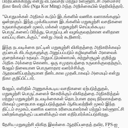
பிரதிபலிக்கிறது என்று வீட்டுவசதி மற்றும் உள்ளூராட்சி அமைச்சர்
நிகா கோர் மிங் (Nga Kor Ming) அந்த
அறிக்கையில் தெரிவித்தார்.
"பொதுமக்கள் அதிகம் கூடும் இடங்களில் வணிக வளாகங்களும்
ஒன்றாகும். இந்த முக்கியமான இடங்களில் மறுசுழற்சி வசதிகளை
உருவாக்குவதன் மூலம், மக்கள் மறுசுழற்சி செய்யக்கூடிய
பொருட்களைப் பிரித்து, பொறுப்புடன் வழங்குவதற்கான எளிதான
வாய்ப்பு கிடைக்கும்," என்று அவர் கூறினார்.
இந்த நடவடிக்கை நாட்டின் மறுசுழற்சி விகிதத்தை அதிகரிக்கவும்
குப்பைக் கிடங்குகளுக்கு அனுப்பப்படும் கழிவுகளின் அளவைக்
குறைக்கவும் உதவும். அதுமட்டுமல்லாமல், சுற்றுச்சூழல் குறித்து
அதிக அக்கறை கொண்ட ஒரு சமுதாயத்தை உருவாக்குவதற்கும்,
மேலும் நிலையான பொருளாதார வளர்ச்சிக்கு
ஆதரவளிப்பதற்குமான நீண்டகால முதலீடாகவும் அமையும் என்று
நிகா குறிப்பிட்டார்.
மேலும், எளிதில் அணுகக்கூடிய வசதிகளை ஏற்படுத்துதல்,
மறுசுழற்சி பொருட்களைச் சேகரிக்கும் விகிதத்தை அதிகரித்தல்
மற்றும் மறுசுழற்சி நடவடிக்கைகள் தொடர்பான தரவு நிர்வாகத்தை
மிகவும் முறையாக வலுப்படுத்துதல் ஆகியவற்றின் மூலம் இந்த
திட்டம் சமூகம், வணிக வளாக உரிமையாளர்கள் மற்றும் உள்ளூராட்சி
மன்றங்களுக்குப் பயனளிக்கும் என எதிர்பார்க்கப்படுகிறது.
தேசிய மறுசுழற்சி விகித இலக்கை ஆதரிப்பதைத் தவிர, FPS-ஐ