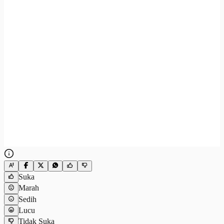
Suka
Marah
Sedih
Lucu
Tidak Suka