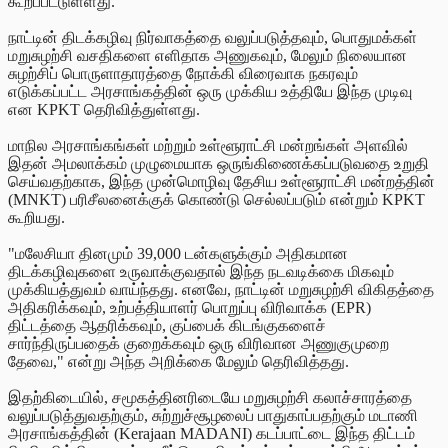
கூறப்பட்டுள்ளது.
நாட்டின் திடக்கழிவு நிர்வாகத்தை வலுப்படுத்தவும், பொதுமக்கள்
மறுசுழற்சி வசதிகளை எளிதாக அணுகவும், மேலும் நிலையான
சுழற்சிப் பொருளாதாரத்தை நோக்கி விரைவாக நகரவும்
எடுக்கப்பட்ட அரசாங்கத்தின் ஒரு முக்கிய உத்தியே இந்த முடிவு
என KPKT தெரிவித்துள்ளது.
மாநில அரசாங்கங்கள் மற்றும் உள்ளூராட்சி மன்றங்கள் அளவில்
இதன் அமலாக்கம் முழுமையாக ஒருங்கிணைக்கப்படுவதை உறுதி
செய்வதற்காக, இந்த முன்மொழிவு தேசிய உள்ளூராட்சி மன்றத்தின்
(MNKT) பரிசீலனைக்குக் கொண்டு செல்லப்படும் என்றும் KPKT
கூறியது.
"மலேசியா தினமும் 39,000 டன்களுக்கும் அதிகமான
திடக்கழிவுகளை உருவாக்குவதால் இந்த நடவடிக்கை மிகவும்
முக்கியத்துவம் வாய்ந்தது. எனவே, நாட்டின் மறுசுழற்சி விகிதத்தை
அதிகரிக்கவும், உற்பத்தியாளர் பொறுப்பு விரிவாக்க (EPR)
திட்டத்தை ஆதரிக்கவும், குப்பைக் கிடங்குகளைச்
சார்ந்திருப்பதைக் குறைக்கவும் ஒரு விரிவான அணுகுமுறை
தேவை," என்று அந்த அறிக்கை மேலும் தெரிவித்தது.
இதற்கிடையில், சமூகத்தினரிடையே மறுசுழற்சி கலாச்சாரத்தை
வலுப்படுத்துவதற்கும், சுற்றுச்சூழலைப் பாதுகாப்பதற்கும் மடாணி
அரசாங்கத்தின் (Kerajaan MADANI) கடப்பாட்டை இந்த திட்டம்