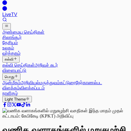
Live
TV
அண்மைய செய்திகள்
சிலாங்கூர்
தேசியம்
உலகம்
வர்த்தகம்
கல்வி
கல்வி செய்திகள்
அறிவுச் சுடர்
விளையாட்டு
பொது
ஆன்மீகம்
அறிவியல்
மருத்துவம்
கட்டுரை
நேர்காணல்
பட
விளக்கம்
விளக்கப்படம்
நாளிதழ்
Light
Theme
வணிக வளாகங்களில் மறுசுழற்சி