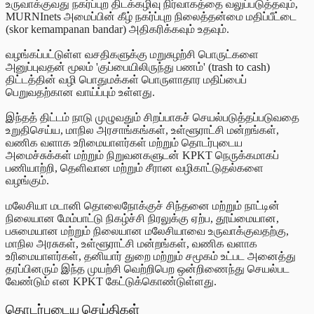
உருவாக்குவது நகர்ப்புற திடக்கழிவு நிர்வாகத்தை வலுப்படுத்தவும்,
MURNInets அமைப்பின் கீழ் நகர்ப்புற நிலைத்தன்மை மதிப்பீட்டை
(skor kemampanan bandar) அதிகரிக்கவும் உதவும்.
வழங்கப்பட்டுள்ள வசதிகளுக்கு மறுசுழற்சி பொருட்களை
அனுப்புவதன் மூலம் 'குப்பையிலிருந்து பணம்' (trash to cash)
திட்டத்தின் வழி பொதுமக்கள் பொருளாதார மதிப்பைப்
பெறுவதற்கான வாய்ப்பும் உள்ளது.
இந்தத் திட்டம் நாடு முழுவதும் சிறப்பாகச் செயல்படுத்தப்படுவதை
உறுதிசெய்ய, மாநில அரசாங்கங்கள், உள்ளூராட்சி மன்றங்கள்,
வணிக வளாக உரிமையாளர்கள் மற்றும் தொடர்புடைய
அமைச்சுக்கள் மற்றும் நிறுவனகளுடன் KPKT நெருக்கமாகப்
பணியாற்றி, தெளிவான மற்றும் சீரான வழிகாட்டுதல்களை
வழங்கும்.
மலேசியா மடானி தொலைநோக்குச் சிந்தனை மற்றும் நாட்டின்
நிலையான மேம்பாட்டு நிகழ்ச்சி நிரலுக்கு ஏற்ப, தூய்மையான,
பசுமையான மற்றும் நிலையான மலேசியாவை உருவாக்குவதற்கு,
மாநில அரசுகள், உள்ளூராட்சி மன்றங்கள், வணிக வளாக
உரிமையாளர்கள், தனியார் துறை மற்றும் சமூகம் உட்பட அனைத்து
தரப்பினரும் இந்த முயற்சி வெற்றிபெற ஒன்றிணைந்து செயல்பட
வேண்டும் என KPKT கேட்டுக்கொண்டுள்ளது.
தொடர்புடைய செய்திகள்