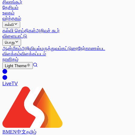
சிலாங்கூர்
தேசியம்
உலகம்
வர்த்தகம்
கல்வி
கல்வி செய்திகள்
அறிவுச் சுடர்
விளையாட்டு
பொது
ஆன்மீகம்
அறிவியல்
மருத்துவம்
கட்டுரை
நேர்காணல்
பட
விளக்கம்
விளக்கப்படம்
நாளிதழ்
Light
Theme
Live
TV
BM
EN
中文
தமிழ்