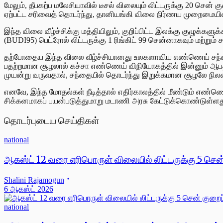
மேலும், தீபகற்ப மலேசியாவில் டீசல் விலையும் லிட்டருக்கு 20 சென
ஏற்பட்ட சரிவைத் தொடர்ந்து, தானியங்கி விலை நிர்ணய முறைமையின்
இந்த விலை வீழ்ச்சிக்கு மத்தியிலும், குறிப்பிட்ட இலக்கு குழு
(BUDI95) பெட்ரோல் லிட்டருக்கு 1 ரிங்கிட் 99 சென்னாகவும் மற்றும்
தற்போதைய இந்த விலை வீழ்ச்சியானது உலகளாவிய எண்ணெய் சந்தை முழ
பதற்றமான சூழலால் கச்சா எண்ணெய் விநியோகத்தில் இன்னும் ஆபத்து
முயன்று வருவதால், சந்தையில் தொடர்ந்து இறுக்கமான சூழலே நிலவ
எனவே, இந்த மோதல்கள் நீடித்தால் எதிர்காலத்தில் மீண்டும் எண்
சிக்கனமாகப் பயன்படுத்துமாறு மடாணி அரசு கேட்டுக்கொண்டுள்ளத
தொடர்புடைய செய்திகள்
national
ஆகஸ்ட் 12 வரை எரிபொருள் விலையில் லிட்டருக்கு 5 சென்
Shalini Rajamogun
6 ஆகஸ்ட் 2026
national