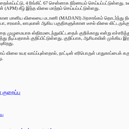
் குறைக்கப்பட்டு, 4 ரிங்கிட் 67 சென்னாக நிர்ணயம் செய்யப்பட்டுள்
 (APM) கீழ் இந்த விலை மாற்றம் செய்யப்பட்டுள்ளது.
க்களுக்கான மானிய விலையை மடாணி (MADANI) அரசாங்கம் தொடர்ந்து ந
 சபா, சரவாக், லாபுவான் ஆகிய பகுதிகளுக்கான டீசல் விலை லிட்டருக்கு 
ுமையாக ஸ்திரமடைந்துவிட்டதைக் குறிக்காது என்று எச்சரித்துள்ள 
 நீடிப்பதாகக் குறிப்பிட்டுள்ளது. குறிப்பாக, ஆசியாவின் முக்கிய
ுகிறது.
ணெய் விலை உயர வாய்ப்புள்ளதால், நாட்டின் எரிபொருள் பாதுகாப்பை
ு.
 குறைப்பு