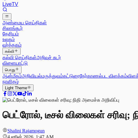
Live
TV
அண்மைய செய்திகள்
சிலாங்கூர்
தேசியம்
உலகம்
வர்த்தகம்
கல்வி
கல்வி செய்திகள்
அறிவுச் சுடர்
விளையாட்டு
பொது
ஆன்மீகம்
அறிவியல்
மருத்துவம்
கட்டுரை
நேர்காணல்
பட விளக்கம்
விளக
நாளிதழ்
Light
Theme
பெட்ரோல், டீசல் விலைகள் சரிவு; ந
Shalini Rajamogun
4 ஜூன் 2026, 1:47 AM