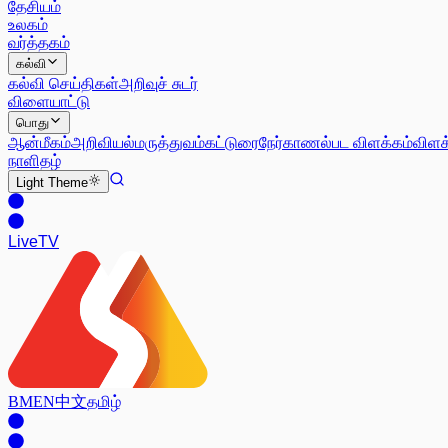
தேசியம்
உலகம்
வர்த்தகம்
கல்வி
கல்வி செய்திகள்
அறிவுச் சுடர்
விளையாட்டு
பொது
ஆன்மீகம்
அறிவியல்
மருத்துவம்
கட்டுரை
நேர்காணல்
பட விளக்கம்
விளக
நாளிதழ்
Light
Theme
Live
TV
BM
EN
中文
தமிழ்