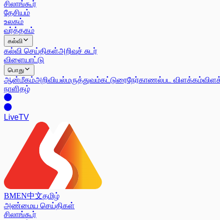
சிலாங்கூர்
தேசியம்
உலகம்
வர்த்தகம்
கல்வி
கல்வி செய்திகள்
அறிவுச் சுடர்
விளையாட்டு
பொது
ஆன்மீகம்
அறிவியல்
மருத்துவம்
கட்டுரை
நேர்காணல்
பட விளக்கம்
விளக
நாளிதழ்
Live
TV
BM
EN
中文
தமிழ்
அண்மைய செய்திகள்
சிலாங்கூர்