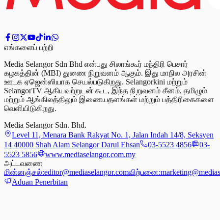
எங்களைப் பற்றி
Media Selangor Sdn Bhd என்பது சிலாங்கூர் மந்திரி பெசார்
கழகத்தின் (MBI) துணை நிறுவனம் ஆகும். இது மாநில அரசின்
ஊடக ஏஜென்ஸியாக செயல்படுகிறது. Selangorkini மற்றும்
SelangorTV ஆகியவற்றுடன் கூட, இந்த நிறுவனம் சீனம், தமிழும்
மற்றும் ஆங்கிலத்திலும் இணையதளங்கள் மற்றும் பத்திரிகைகளை
வெளியிடுகிறது.
Media Selangor Sdn. Bhd.
Level 11, Menara Bank Rakyat No. 1, Jalan Indah 14/8, Seksyen
14 40000 Shah Alam Selangor Darul Ehsan
03-5523 4856
03-
5523 5856
www.mediaselangor.com.my
அட்டவணை
மின்னஞ்சல்:
editor@mediaselangor.com
விற்பனை:
marketing@medias
Aduan Penerbitan