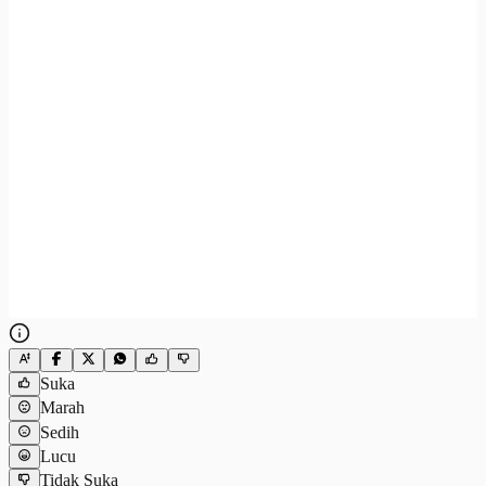
Suka
Marah
Sedih
Lucu
Tidak Suka