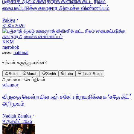
புஞ்சாக் ஆலம் சுகாதாரக் கிளினிக் கட்ட நிலம்
கையகப்படுத்த சுகாதார அமைச்சு விண்ணப்பம்
Pakiya
31 மே 2026
KKM
merokok
வகை
national
உங்கள் கருத்து என்ன?
Suka
Marah
Sedih
Lucu
Tidak Suka
அண்மைய செய்திகள்
selangor
விருதை வென்ற மினாஹ் சதே: ஏற்றுமதிக்காக ‘சதே கிட்’
அறிமுகம்
Nadiah Zamlus
9 ஆகஸ்ட் 2026