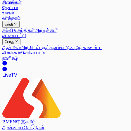
சிலாங்கூர்
தேசியம்
உலகம்
வர்த்தகம்
கல்வி
கல்வி செய்திகள்
அறிவுச் சுடர்
விளையாட்டு
பொது
ஆன்மீகம்
அறிவியல்
மருத்துவம்
கட்டுரை
நேர்காணல்
பட
விளக்கம்
விளக்கப்படம்
நாளிதழ்
Live
TV
BM
EN
中文
தமிழ்
அண்மைய செய்திகள்