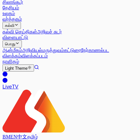
சிலாங்கூர்
தேசியம்
உலகம்
வர்த்தகம்
கல்வி
கல்வி செய்திகள்
அறிவுச் சுடர்
விளையாட்டு
பொது
ஆன்மீகம்
அறிவியல்
மருத்துவம்
கட்டுரை
நேர்காணல்
பட
விளக்கம்
விளக்கப்படம்
நாளிதழ்
Light
Theme
Live
TV
BM
EN
中文
தமிழ்