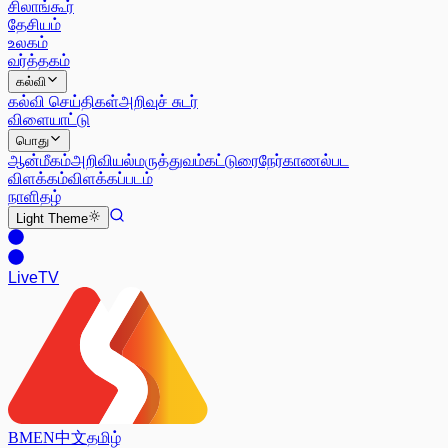
சிலாங்கூர்
தேசியம்
உலகம்
வர்த்தகம்
கல்வி
கல்வி செய்திகள்
அறிவுச் சுடர்
விளையாட்டு
பொது
ஆன்மீகம்
அறிவியல்
மருத்துவம்
கட்டுரை
நேர்காணல்
பட
விளக்கம்
விளக்கப்படம்
நாளிதழ்
Light
Theme
Live
TV
BM
EN
中文
தமிழ்