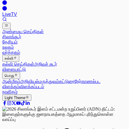
Live
TV
அண்மைய செய்திகள்
சிலாங்கூர்
தேசியம்
உலகம்
வர்த்தகம்
கல்வி
கல்வி செய்திகள்
அறிவுச் சுடர்
விளையாட்டு
பொது
ஆன்மீகம்
அறிவியல்
மருத்துவம்
கட்டுரை
நேர்காணல்
பட
விளக்கம்
விளக்கப்படம்
நாளிதழ்
Light
Theme