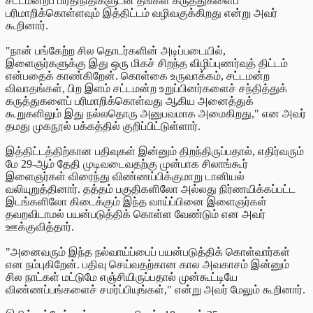
சட்டமன்றப் பிரதிநிதிகளுடன் தங்கள் கருத்துகளைப்
பரிமாறிக்கொள்ளவும் இத்திட்டம் வழிவகுக்கிறது என்று அவர்
கூறினார்.
"நான் பங்கேற்ற சில தொடர்களின் அடிப்படையில்,
இளைஞர்களுக்கு இது ஒரு மிகச் சிறந்த விழிப்புணர்வுத் திட்டம்
என்பதைக் காண்கிறேன். கொள்கை உருவாக்கம், சட்டமன்ற
விவாதங்கள், பிற இளம் சட்டமன்ற உறுப்பினர்களைச் சந்தித்துக்
கருத்துகளைப் பரிமாறிக்கொள்வது ஆகிய அனைத்துக்
கூறுகளிலும் இது நல்லதொரு அனுபவமாக அமைகிறது," என அவர்
தமது முகநூல்
பக்கத்தில் குறிப்பிட்டுள்ளார்.
இத்திட்டத்திற்கான பதிவுகள் இன்னும் திறந்திருப்பதால், எதிர்வரும்
மே 29-ஆம் தேதி முடிவடைவதற்கு முன்பாக சிலாங்கூர்
இளைஞர்கள் விரைந்து விண்ணப்பிக்குமாறு டானியல்
வலியுறுத்தினார். தத்தம் பகுதிகளிலோ அல்லது நிர்ணயிக்கப்பட்ட
இடங்களிலோ கிடைக்கும் இந்த வாய்ப்பினை இளைஞர்கள்
தவறவிடாமல் பயன்படுத்திக் கொள்ள வேண்டும் என அவர்
ஊக்குவித்தார்.
"அனைவரும் இந்த நல்வாய்ப்பைப் பயன்படுத்திக் கொள்வார்கள்
என நம்புகிறேன். பதிவு செய்வதற்கான கால அவகாசம் இன்னும்
சில நாட்கள் மட்டுமே எஞ்சியிருப்பதால் முன்கூட்டியே
விண்ணப்பங்களைச் சமர்ப்பியுங்கள்," என்று அவர் மேலும் கூறினார்.