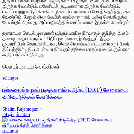
இதில் பங்கேற்பதற்கான தகுதிகள்: 18 முதல் 35 வயதுடையவராக
இருக்க வேண்டும், மலேசியக் குடிமகனாக இருக்க வேண்டும்,
மலாய் மற்றும் ஆங்கில மொழிகளில் சரளமாகப் பேசத் தெரிந்திருக்க
வேண்டும், மேலும் சிலாங்கூரில் வாக்காளராகப் பதிவு செய்திருக்க
வேண்டும் அல்லது அம்மாநிலத்தில் வசிப்பவராக இருக்க வேண்டும்.
ஜனநாயக செயல்முறைகள் மற்றும் மாநில நிர்வாகம் குறித்து இளம்
தலைமுறையினருக்கு விழிப்புணர்வை ஏற்படுத்தும் இந்த
முயற்சியின் தொடர்ச்சியாக, இளம் சிலாங்கூர் சட்டமன்ற உறுப்பினர்
திட்டத்தின் புதிய அமர்வு எதிர்வரும் ஜூலை மாதம் நடைபெறும் என
எதிர்பார்க்கப்படுகிறது.
தொடர்புடைய செய்திகள்
selangor
பல்கலைக்கழகப் பகுதிகளில் டிஆர்டி (DRT) சேவையை
விரிவுபடுத்தக் கோரிக்கை
Shalini Rajamogun
24 ஏப்ரல் 2026
selangor