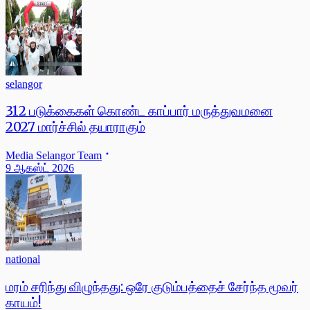
selangor
312 படுக்கைகள் கொண்ட காப்பார் மருத்துவமனை
2027 மார்ச்சில் தயாராகும்
Media Selangor Team
9 ஆகஸ்ட் 2026
national
மரம் சரிந்து விழுந்தது: ஒரே குடும்பத்தைச் சேர்ந்த மூவர்
காயம்!