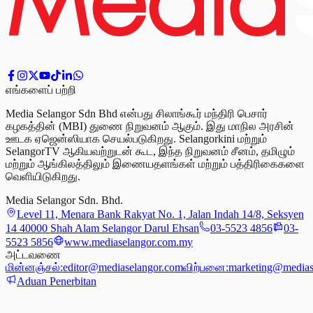
எங்களைப் பற்றி
Media Selangor Sdn Bhd என்பது சிலாங்கூர் மந்திரி பெசார்
கழகத்தின் (MBI) துணை நிறுவனம் ஆகும். இது மாநில அரசின்
ஊடக ஏஜென்ஸியாக செயல்படுகிறது. Selangorkini மற்றும்
SelangorTV ஆகியவற்றுடன் கூட, இந்த நிறுவனம் சீனம், தமிழும்
மற்றும் ஆங்கிலத்திலும் இணையதளங்கள் மற்றும் பத்திரிகைகளை
வெளியிடுகிறது.
Media Selangor Sdn. Bhd.
Level 11, Menara Bank Rakyat No. 1, Jalan Indah 14/8, Seksyen
14 40000 Shah Alam Selangor Darul Ehsan
03-5523 4856
03-
5523 5856
www.mediaselangor.com.my
அட்டவணை
மின்னஞ்சல்:
editor@mediaselangor.com
விற்பனை:
marketing@medias
Aduan Penerbitan