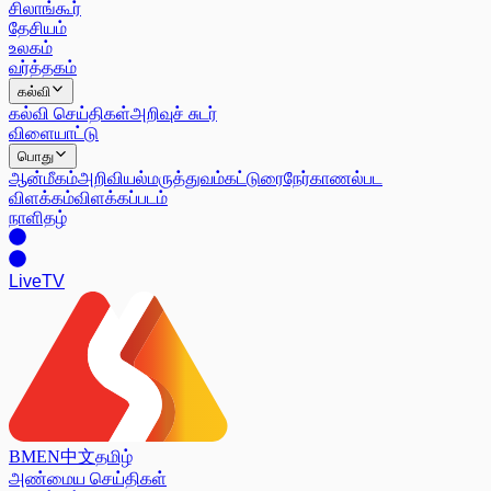
சிலாங்கூர்
தேசியம்
உலகம்
வர்த்தகம்
கல்வி
கல்வி செய்திகள்
அறிவுச் சுடர்
விளையாட்டு
பொது
ஆன்மீகம்
அறிவியல்
மருத்துவம்
கட்டுரை
நேர்காணல்
பட
விளக்கம்
விளக்கப்படம்
நாளிதழ்
Live
TV
BM
EN
中文
தமிழ்
அண்மைய செய்திகள்