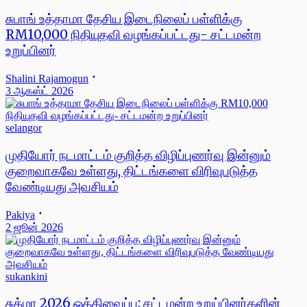
சுபாங் உத்தாமா தேசிய இடைநிலைப் பள்ளிக்கு
RM10,000 நிதியுதவி வழங்கப்பட்டது- சட்டமன்ற
உறுப்பினர்
Shalini Rajamogun
3 ஆகஸ்ட் 2026
selangor
முதியோர் நடமாட்டம் குறித்த விழிப்புணர்வு இன்னும்
குறைவாகவே உள்ளது, திட்டங்களை விரிவுபடுத்த
வேண்டியது அவசியம்
Pakiya
2 ஜூன் 2026
sukankini
சுக்மா 2026 ஒத்திவைப்பு: சட்டமன்ற உறுப்பினர்களின்