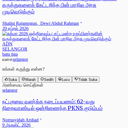
கருத்துகளைக் கேட்டறிந்த பின் மாநில அரசு
முடிவெடுக்கும்
Shalini Rajamogun
,
Dewi Abdul Rahman
20 ஏப்ரல் 2026
ADN
SELANGOR
batu tiga
வகை
selangor
உங்கள் கருத்து என்ன?
Suka
Marah
Sedih
Lucu
Tidak Suka
அண்மைய செய்திகள்
selangor
நட்புறவை வளர்க்க நடைப்பயணம்: 62-வது
நிறைவாண்டில் ஒன்றிணைந்த PKNS குடும்பம்
Norrasyidah Arshad
9 ஆகஸ்ட் 2026