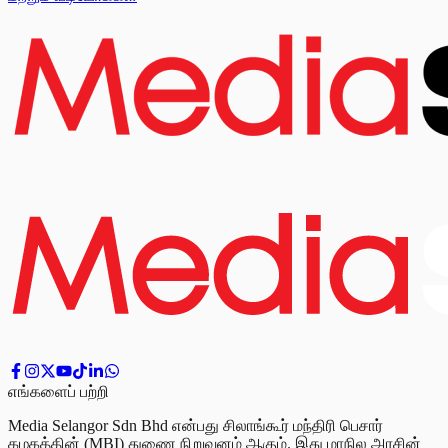
எங்களைப் பற்றி
Media Selangor Sdn Bhd என்பது சிலாங்கூர் மந்திரி பெசார்
கழகத்தின் (MBI) துணை நிறுவனம் ஆகும். இது மாநில அரசின்