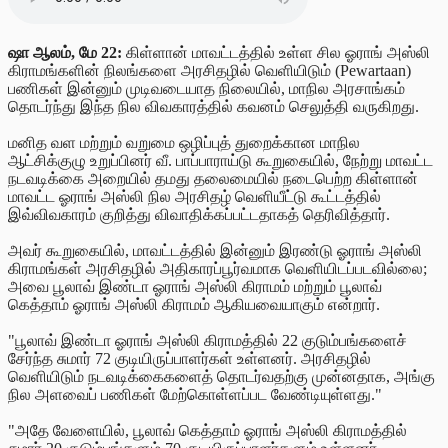
ஷா ஆலம், மே 22:
கிள்ளான் மாவட்டத்தில் உள்ள சில ஓராங் அஸ்லி
கிராமங்களின் நிலங்களை அரசிதழில் வெளியிடும் (Pewartaan)
பணிகள் இன்னும் முடிவடையாத நிலையில், மாநில அரசாங்கம்
தொடர்ந்து இந்த நில விவகாரத்தில் கவனம் செலுத்தி வருகிறது.
மனித வள மற்றும் வறுமை ஒழிப்புத் துறைக்கான மாநில
ஆட்சிக்குழு உறுப்பினர் வீ. பாப்பாராய்டு கூறுகையில், நேற்று மாவட்ட
நடவடிக்கை அறையில் தமது தலைமையில் நடைபெற்ற கிள்ளான்
மாவட்ட ஓராங் அஸ்லி நில அரசிதழ் வெளியீட்டு கூட்டத்தில்
இவ்விவகாரம் குறித்து விவாதிக்கப்பட்டதாகத் தெரிவித்தார்.
அவர் கூறுகையில், மாவட்டத்தில் இன்னும் இரண்டு ஓராங் அஸ்லி
கிராமங்கள் அரசிதழில் அதிகாரப்பூர்வமாக வெளியிடப்படவில்லை;
அவை பூலாவ் இண்டா ஓராங் அஸ்லி கிராமம் மற்றும் பூலாவ்
கெத்தாம் ஓராங் அஸ்லி கிராமம் ஆகியவையாகும் என்றார்.
"பூலாவ் இண்டா ஓராங் அஸ்லி கிராமத்தில் 22 குடும்பங்களைச்
சேர்ந்த சுமார் 72 குடியிருப்பாளர்கள் உள்ளனர். அரசிதழில்
வெளியிடும் நடவடிக்கைகளைத் தொடர்வதற்கு முன்னதாக, அங்கு
நில அளவைப் பணிகள் மேற்கொள்ளப்பட வேண்டியுள்ளது."
"அதே வேளையில், பூலாவ் கெத்தாம் ஓராங் அஸ்லி கிராமத்தில்