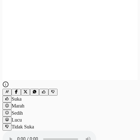
Suka
Marah
Sedih
Lucu
Tidak Suka