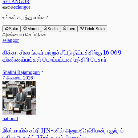
SELANGOR
வகை
selangor
உங்கள் கருத்து என்ன?
Suka
Marah
Sedih
Lucu
Tidak Suka
அண்மைய செய்திகள்
selangor
கித்தா சிலாங்கூர் பற்றுச்சீட்டு திட்டத்திற்கு 16,069
விண்ணப்பங்கள் பெறப்பட்டன: மந்திரி பெசார்
Shalini Rajamogun
7 ஆகஸ்ட் 2026
national
இஸ்மாயில் சப்ரி IJN-னில் அனுமதி: நீதிமன்ற குற்றப்
பதிவு ஆகஸ்ட் 27-க்கு ஒத்தி வைப்பு