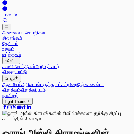
Live
TV
அண்மைய செய்திகள்
சிலாங்கூர்
தேசியம்
உலகம்
வர்த்தகம்
கல்வி
கல்வி செய்திகள்
அறிவுச் சுடர்
விளையாட்டு
பொது
ஆன்மீகம்
அறிவியல்
மருத்துவம்
கட்டுரை
நேர்காணல்
பட
விளக்கம்
விளக்கப்படம்
நாளிதழ்
Light
Theme
ஓராங் அஸ்லி கிராமங்களின்