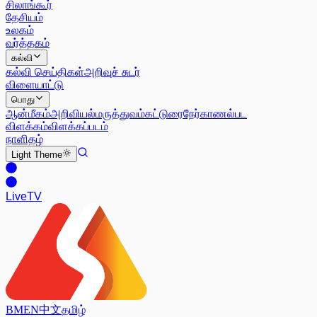
சிலாங்கூர்
தேசியம்
உலகம்
வர்த்தகம்
கல்வி
கல்வி செய்திகள்
அறிவுச் சுடர்
விளையாட்டு
பொது
ஆன்மீகம்
அறிவியல்
மருத்துவம்
கட்டுரை
நேர்காணல்
பட
விளக்கம்
விளக்கப்படம்
நாளிதழ்
Light
Theme
Live
TV
BM
EN
中文
தமிழ்