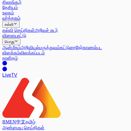
சிலாங்கூர்
தேசியம்
உலகம்
வர்த்தகம்
கல்வி
கல்வி செய்திகள்
அறிவுச் சுடர்
விளையாட்டு
பொது
ஆன்மீகம்
அறிவியல்
மருத்துவம்
கட்டுரை
நேர்காணல்
பட
விளக்கம்
விளக்கப்படம்
நாளிதழ்
Live
TV
BM
EN
中文
தமிழ்
அண்மைய செய்திகள்