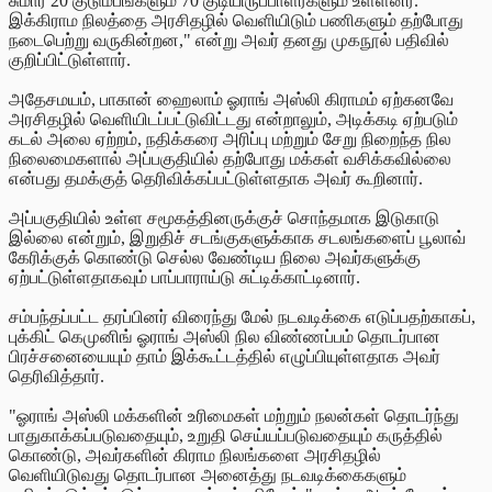
சுமார் 20 குடும்பங்களும் 70 குடியிருப்பாளர்களும் உள்ளனர்.
இக்கிராம நிலத்தை அரசிதழில் வெளியிடும் பணிகளும் தற்போது
நடைபெற்று வருகின்றன," என்று அவர் தனது முகநூல் பதிவில்
குறிப்பிட்டுள்ளார்.
அதேசமயம், பாகான் ஹைலாம் ஓராங் அஸ்லி கிராமம் ஏற்கனவே
அரசிதழில் வெளியிடப்பட்டுவிட்டது என்றாலும், அடிக்கடி ஏற்படும்
கடல் அலை ஏற்றம், நதிக்கரை அரிப்பு மற்றும் சேறு நிறைந்த நில
நிலைமைகளால் அப்பகுதியில் தற்போது மக்கள் வசிக்கவில்லை
என்பது தமக்குத் தெரிவிக்கப்பட்டுள்ளதாக அவர் கூறினார்.
அப்பகுதியில் உள்ள சமூகத்தினருக்குச் சொந்தமாக இடுகாடு
இல்லை என்றும், இறுதிச் சடங்குகளுக்காக சடலங்களைப் பூலாவ்
கேரிக்குக் கொண்டு செல்ல வேண்டிய நிலை அவர்களுக்கு
ஏற்பட்டுள்ளதாகவும் பாப்பாராய்டு சுட்டிக்காட்டினார்.
சம்பந்தப்பட்ட தரப்பினர் விரைந்து மேல் நடவடிக்கை எடுப்பதற்காகப்,
புக்கிட் கெமுனிங் ஓராங் அஸ்லி நில விண்ணப்பம் தொடர்பான
பிரச்சனையையும் தாம் இக்கூட்டத்தில் எழுப்பியுள்ளதாக அவர்
தெரிவித்தார்.
"ஓராங் அஸ்லி மக்களின் உரிமைகள் மற்றும் நலன்கள் தொடர்ந்து
பாதுகாக்கப்படுவதையும், உறுதி செய்யப்படுவதையும் கருத்தில்
கொண்டு, அவர்களின் கிராம நிலங்களை அரசிதழில்
வெளியிடுவது தொடர்பான அனைத்து நடவடிக்கைகளும்