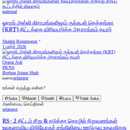
national
ஓராங் அஸ்லி கிராமங்களிலும் ருக்கூன் தெத்தங்கா
(KRT) திட்டத்தை விரிவுபடுத்த அரசாங்கம் தயார்
Shalini Rajamogun
1 மார்ச் 2026
Orang Asli
PKNS
Borhan Aman Shah
வகை
selangor
உங்கள் கருத்து என்ன?
Suka
Marah
Sedih
Lucu
Tidak Suka
அண்மைய செய்திகள்
selangor
RS- 2 திட்டம் சிறு & நடுத்தர தொழில் நிறுவனங்கள்
உலகளாவிய விநியோகச் சங்கிலியை ஊடுருவ உதவுகிறது