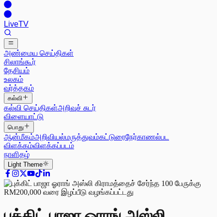
Live
TV
அண்மைய செய்திகள்
சிலாங்கூர்
தேசியம்
உலகம்
வர்த்தகம்
கல்வி
கல்வி செய்திகள்
அறிவுச் சுடர்
விளையாட்டு
பொது
ஆன்மீகம்
அறிவியல்
மருத்துவம்
கட்டுரை
நேர்காணல்
பட
விளக்கம்
விளக்கப்படம்
நாளிதழ்
Light
Theme
புக்கிட் பாஜா ஓராங் அஸ்லி