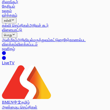
சிலாங்கூர்
தேசியம்
உலகம்
வர்த்தகம்
கல்வி
கல்வி செய்திகள்
அறிவுச் சுடர்
விளையாட்டு
பொது
ஆன்மீகம்
அறிவியல்
மருத்துவம்
கட்டுரை
நேர்காணல்
பட
விளக்கம்
விளக்கப்படம்
நாளிதழ்
Live
TV
BM
EN
中文
தமிழ்
அண்மைய செய்திகள்