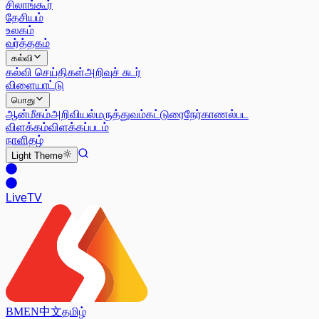
சிலாங்கூர்
தேசியம்
உலகம்
வர்த்தகம்
கல்வி
கல்வி செய்திகள்
அறிவுச் சுடர்
விளையாட்டு
பொது
ஆன்மீகம்
அறிவியல்
மருத்துவம்
கட்டுரை
நேர்காணல்
பட
விளக்கம்
விளக்கப்படம்
நாளிதழ்
Light
Theme
Live
TV
BM
EN
中文
தமிழ்