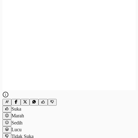
Suka
Marah
Sedih
Lucu
Tidak Suka