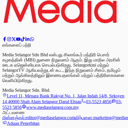
எங்களைப் பற்றி
Media Selangor Sdn Bhd என்பது சிலாங்கூர் மந்திரி பெசார்
கழகத்தின் (MBI) துணை நிறுவனம் ஆகும். இது மாநில அரசின்
ஊடக ஏஜென்ஸியாக செயல்படுகிறது. Selangorkini மற்றும்
SelangorTV ஆகியவற்றுடன் கூட, இந்த நிறுவனம் சீனம், தமிழும்
மற்றும் ஆங்கிலத்திலும் இணையதளங்கள் மற்றும் பத்திரிகைகளை
வெளியிடுகிறது.
Media Selangor Sdn. Bhd.
Level 11, Menara Bank Rakyat No. 1, Jalan Indah 14/8, Seksyen
14 40000 Shah Alam Selangor Darul Ehsan
03-5523 4856
03-
5523 5856
www.mediaselangor.com.my
அட்டவணை
மின்னஞ்சல்:
editor@mediaselangor.com
விற்பனை:
marketing@medias
Aduan Penerbitan