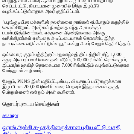
வாழ்ந்த கால அளவு ஆகியவற்றின் அடிப்படையில் மதிப்பீடு
செய்யப்பட்டு, நியாயமான முறையில் இந்த இழப்பீடு
வழங்கப்பட்டுள்ளதாக அவர் குறிப்பிட்டார்.
"பழங்குடியின மக்களின் நலன்களை நாங்கள் எப்போதும் கருத்தில்
கொள்கிறோம். அவர்கள் நிலத்தை எந்த அளவுக்குப்
பயன்படுத்தினார்கள், எத்தனை ஆண்டுகளாக அங்கு
வசிக்கிறார்கள் என்பதை அடிப்படையாகக் கொண்டே இந்த
நடவடிக்கை எடுக்கப்பட்டுள்ளது," என்று அவர் மேலும் தெரிவித்தார்.
ஒவ்வொரு குடும்பத்திற்கும் மறுவாழ்வுத் திட்டத்தின் கீழ், 1,000
சதுர அடி பரப்பளவிலான தனி வீடும், 100,000 ரிங்கிட் ரொக்கமும்,
இடமாற்ற உதவித் தொகையாக 7,000 ரிங்கிட்டும் வழங்கப்படுவதாக
போர்ஹான் கூறினார்.
மேலும், PKNS-இன் மதிப்பீட்டின்படி, விவசாயப் பயிர்களுக்கான
இழப்பீடாக 200,000 ரிங்கிட் வரை பெறவும் இந்த மக்கள் தகுதி
பெற்றுள்ளனர் என்றும் அவர் கூறினார்.
தொடர்புடைய செய்திகள்
selangor
ஓராங் அஸ்லி சமூகத்தினருக்கான புதிய வீட்டு வசதி