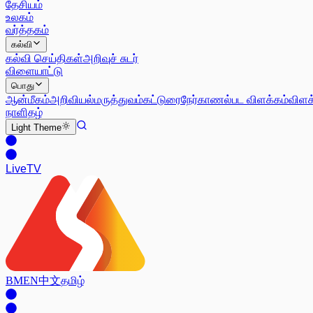
தேசியம்
உலகம்
வர்த்தகம்
கல்வி
கல்வி செய்திகள்
அறிவுச் சுடர்
விளையாட்டு
பொது
ஆன்மீகம்
அறிவியல்
மருத்துவம்
கட்டுரை
நேர்காணல்
பட விளக்கம்
விளக
நாளிதழ்
Light
Theme
Live
TV
BM
EN
中文
தமிழ்