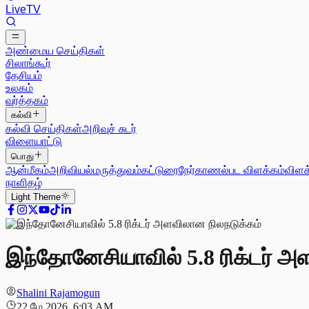
Live
TV
அண்மைய செய்திகள்
சிலாங்கூர்
தேசியம்
உலகம்
வர்த்தகம்
கல்வி
கல்வி செய்திகள்
அறிவுச் சுடர்
விளையாட்டு
பொது
ஆன்மீகம்
அறிவியல்
மருத்துவம்
கட்டுரை
நேர்காணல்
பட விளக்கம்
விளக
நாளிதழ்
Light
Theme
இந்தோனேசியாவில் 5.8 ரிக்டர் அ
Shalini Rajamogun
22 மே 2026, 6:03 AM