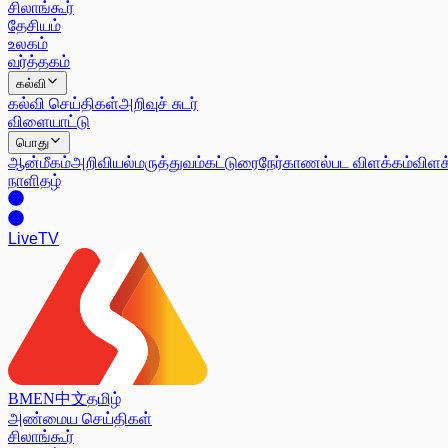
சிலாங்கூர்
தேசியம்
உலகம்
வர்த்தகம்
கல்வி
கல்வி செய்திகள்
அறிவுச் சுடர்
விளையாட்டு
பொது
ஆன்மீகம்
அறிவியல்
மருத்துவம்
கட்டுரை
நேர்காணல்
பட விளக்கம்
விளக
நாளிதழ்
Live
TV
BM
EN
中文
தமிழ்
அண்மைய செய்திகள்
சிலாங்கூர்