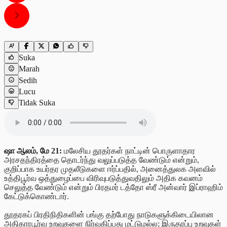
Suka
Marah
Sedih
Lucu
Tidak Suka
ஷா ஆலம், மே 21:
மலேசிய தூதர்கள் நாட்டின் பொருளாதார
அரசதந்திரத்தை தொடர்ந்து வலுப்படுத்த வேண்டும் என்றும்,
குறிப்பாக உயர்தர முதலீடுகளை ஈர்ப்பதில், அனைத்துலக அளவில்
உத்திபூர்வ ஒத்துழைப்பை விரிவுபடுத்துவதிலும் அதிக கவனம்
செலுத்த வேண்டும் என்றும் பிரதமர் டத்தோ ஸ்ரீ அன்வார் இப்ராஹிம்
கேட்டுக்கொண்டார்.
தூதரகப் பிரதிநிதிகளின் பங்கு தற்போது நாடுகளுக்கிடையிலான
அதிகாரபூர்வ உறவுகளை நிர்வகிப்பது மட்டுமல்ல; இருதரப்பு உறவுகள்