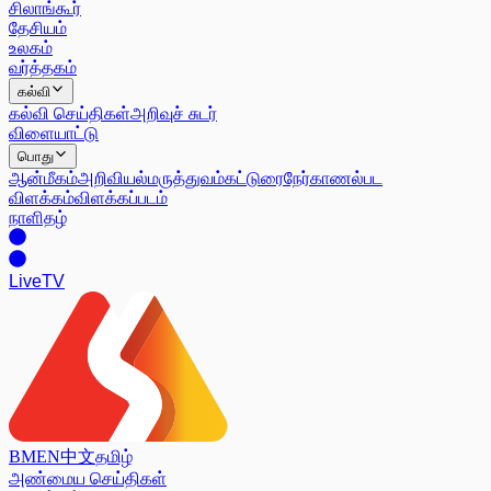
சிலாங்கூர்
தேசியம்
உலகம்
வர்த்தகம்
கல்வி
கல்வி செய்திகள்
அறிவுச் சுடர்
விளையாட்டு
பொது
ஆன்மீகம்
அறிவியல்
மருத்துவம்
கட்டுரை
நேர்காணல்
பட
விளக்கம்
விளக்கப்படம்
நாளிதழ்
Live
TV
BM
EN
中文
தமிழ்
அண்மைய செய்திகள்