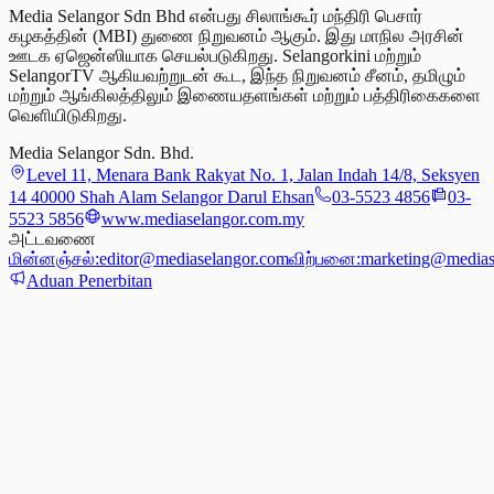
Media Selangor Sdn Bhd என்பது சிலாங்கூர் மந்திரி பெசார்
கழகத்தின் (MBI) துணை நிறுவனம் ஆகும். இது மாநில அரசின்
ஊடக ஏஜென்ஸியாக செயல்படுகிறது. Selangorkini மற்றும்
SelangorTV ஆகியவற்றுடன் கூட, இந்த நிறுவனம் சீனம், தமிழும்
மற்றும் ஆங்கிலத்திலும் இணையதளங்கள் மற்றும் பத்திரிகைகளை
வெளியிடுகிறது.
Media Selangor Sdn. Bhd.
Level 11, Menara Bank Rakyat No. 1, Jalan Indah 14/8, Seksyen
14 40000 Shah Alam Selangor Darul Ehsan
03-5523 4856
03-
5523 5856
www.mediaselangor.com.my
அட்டவணை
மின்னஞ்சல்:
editor@mediaselangor.com
விற்பனை:
marketing@medias
Aduan Penerbitan