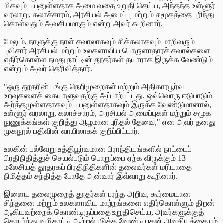
மிகவும் பயனுள்ளதாக அமை வதை உறுதி செய்ய, அந்தந்த உள்ளூர்
வரலாறு, கலாச்சாரம், அரசியல் அமைப்பு மற்றும் சமூகத்தை புரிந்து
கொள்வதும் அவசியமாகும் என்று அவர் கூறினார்.
மேலும், நாளுக்கு நாள் சவாலாகவும் சிக்கலாகவும் மாறிவரும்
புவிசார் அரசியல் மற்றும் உலகளாவிய பொருளாதாரச் சவால்களை
எதிர்கொள்ள நமது நாட்டின் தூதர்கள் தயாராக இருக்க வேண்டும்
என்றும் அவர் தெரிவித்தார்.
"ஒரு தூதரின் பங்கு நெறிமுறைகள் மற்றும் அதிகாரபூர்வ
உறவுகளைக் கையாளுவதற்கு அப்பாற்பட்டது. ஒவ்வொரு ஈடுபாடும்
அர்த்தமுள்ளதாகவும் பயனுள்ளதாகவும் இருக்க வேண்டுமானால்,
உள்ளூர் வரலாறு, கலாச்சாரம், அரசியல் அமைப்புகள் மற்றும் சமூக
நுணுக்கங்கள் குறித்து ஆழமான புரிதல் தேவை," என அவர் தனது
முகநூல் பதிவின் வாயிலாகக் குறிப்பிட்டார்.
உலகின் பல்வேறு உத்திபூர்வமான பிராந்தியங்களில் நாட்டைப்
பிரதிநிதித்துச் செயல்படும் பொறுப்பை ஏற்க விருக்கும் 13
மலேசியத் தூதரகப் பிரதிநிதிகளின் தலைவர்கள் மரியாதை
நிமித்தம் சந்தித்த போதே அன்வார் இவ்வாறு கூறினார்.
இளைய தலைமுறைத் தூதர்கள் பரந்த அறிவு, கூர்மையான
சிந்தனை மற்றும் உலகளாவிய மாற்றங்களை எதிர்கொள்ளும் திறன்
ஆகியவற்றைக் கொண்டிருப்பதை உறுதிசெய்ய, அவர்களுக்குத்
தொடர்ந்து வழிகாட்டி ஆற்றல்படுத்த வேண்டியதன் அவசியத்தையும்