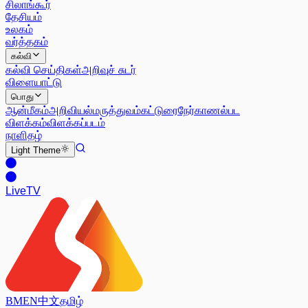
சிலாங்கூர்
தேசியம்
உலகம்
வர்த்தகம்
கல்வி
கல்வி செய்திகள்
அறிவுச் சுடர்
விளையாட்டு
பொது
ஆன்மீகம்
அறிவியல்
மருத்துவம்
கட்டுரை
நேர்காணல்
பட
விளக்கம்
விளக்கப்படம்
நாளிதழ்
Light
Theme
Live
TV
BM
EN
中文
தமிழ்