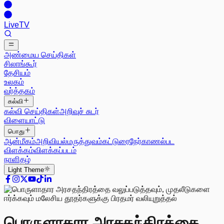
Live
TV
அண்மைய செய்திகள்
சிலாங்கூர்
தேசியம்
உலகம்
வர்த்தகம்
கல்வி
கல்வி செய்திகள்
அறிவுச் சுடர்
விளையாட்டு
பொது
ஆன்மீகம்
அறிவியல்
மருத்துவம்
கட்டுரை
நேர்காணல்
பட
விளக்கம்
விளக்கப்படம்
நாளிதழ்
Light
Theme
பொருளாதார அரசதந்திரத்தை