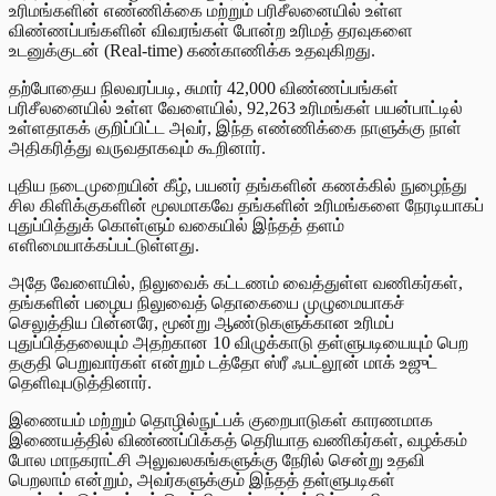
உரிமங்களின் எண்ணிக்கை மற்றும் பரிசீலனையில் உள்ள
விண்ணப்பங்களின் விவரங்கள் போன்ற உரிமத் தரவுகளை
உடனுக்குடன் (Real-time) கண்காணிக்க உதவுகிறது.
தற்போதைய நிலவரப்படி, சுமார் 42,000 விண்ணப்பங்கள்
பரிசீலனையில் உள்ள வேளையில், 92,263 உரிமங்கள் பயன்பாட்டில்
உள்ளதாகக் குறிப்பிட்ட அவர், இந்த எண்ணிக்கை நாளுக்கு நாள்
அதிகரித்து வருவதாகவும் கூறினார்.
புதிய நடைமுறையின் கீழ், பயனர் தங்களின் கணக்கில் நுழைந்து
சில கிளிக்குகளின் மூலமாகவே தங்களின் உரிமங்களை நேரடியாகப்
புதுப்பித்துக் கொள்ளும் வகையில் இந்தத் தளம்
எளிமையாக்கப்பட்டுள்ளது.
அதே வேளையில், நிலுவைக் கட்டணம் வைத்துள்ள வணிகர்கள்,
தங்களின் பழைய நிலுவைத் தொகையை முழுமையாகச்
செலுத்திய பின்னரே, மூன்று ஆண்டுகளுக்கான உரிமப்
புதுப்பித்தலையும் அதற்கான 10 விழுக்காடு தள்ளுபடியையும் பெற
தகுதி பெறுவார்கள் என்றும் டத்தோ ஸ்ரீ ஃபட்லூன் மாக் உஜுட்
தெளிவுபடுத்தினார்.
இணையம் மற்றும் தொழில்நுட்பக் குறைபாடுகள் காரணமாக
இணையத்தில் விண்ணப்பிக்கத் தெரியாத வணிகர்கள், வழக்கம்
போல மாநகராட்சி அலுவலகங்களுக்கு நேரில் சென்று உதவி
பெறலாம் என்றும், அவர்களுக்கும் இந்தத் தள்ளுபடிகள்