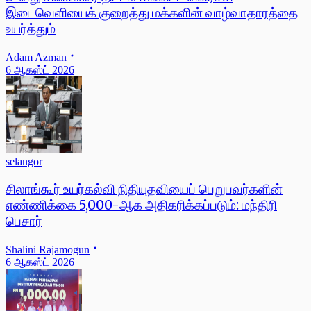
இடைவெளியைக் குறைத்து மக்களின் வாழ்வாதாரத்தை
உயர்த்தும்
Adam Azman
6 ஆகஸ்ட் 2026
selangor
சிலாங்கூர் உயர்கல்வி நிதியுதவியைப் பெறுபவர்களின்
எண்ணிக்கை 5,000-ஆக அதிகரிக்கப்படும்: மந்திரி
பெசார்
Shalini Rajamogun
6 ஆகஸ்ட் 2026