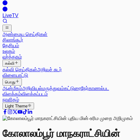
Live
TV
அண்மைய செய்திகள்
சிலாங்கூர்
தேசியம்
உலகம்
வர்த்தகம்
கல்வி
கல்வி செய்திகள்
அறிவுச் சுடர்
விளையாட்டு
பொது
ஆன்மீகம்
அறிவியல்
மருத்துவம்
கட்டுரை
நேர்காணல்
பட
விளக்கம்
விளக்கப்படம்
நாளிதழ்
Light
Theme
கோலாலம்பூர் மாநகராட்சியின்