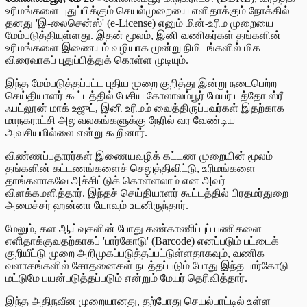
உரிமங்களை புதுப்பிக்கும் செயல்முறையை எளிதாக்கும் நோக்கில்
தனது 'இ-லைசென்ஸ்' (e-License) எனும் மின்-உரிம முறையை
மேம்படுத்தியுள்ளது. இதன் மூலம், இனி வணிகர்கள் தங்களின்
உரிமங்களை இணையம் வழியாக மூன்று நிமிடங்களில் மிக
விரைவாகப் புதுப்பித்துக் கொள்ள முடியும்.
இந்த மேம்படுத்தப்பட்ட புதிய முறை குறித்து இன்று நடைபெற்ற
செய்தியாளர் கூட்டத்தில் பேசிய கோலாலம்பூர் மேயர் டத்தோ ஸ்ரீ
ஃபட்லூன் மாக் உஜுட், இனி உரிமம் வைத்திருப்பவர்கள் இதற்காக
மாநகராட்சி அலுவலகங்களுக்கு நேரில் வர வேண்டிய
அவசியமில்லை என்று கூறினார்.
விண்ணப்பதாரர்கள் இணையவழிக் கட்டண முறையின் மூலம்
தங்களின் கட்டணங்களைச் செலுத்திவிட்டு, உரிமங்களை
தாங்களாகவே அச்சிட்டுக் கொள்ளலாம் என அவர்
விளக்கமளித்தார். இந்தச் செய்தியாளர் கூட்டத்தில் பிரதமர்துறை
அமைச்சர் ஹன்னா யோவும் உடனிருந்தார்.
மேலும், கள ஆய்வுகளின் போது கண்காணிப்புப் பணிகளை
எளிதாக்குவதற்காகப் 'பார்கோடு' (Barcode) எனப்படும் பட்டைக்
குறியீட்டு முறை அறிமுகப்படுத்தப்பட்டுள்ளதாகவும், வணிக
வளாகங்களில் சோதனைகள் நடத்தப்படும் போது இந்த பார்கோடு
மட்டுமே பயன்படுத்தப்படும் என்றும் மேயர் தெரிவித்தார்.
இந்த அதிநவீன முறையானது, தற்போது செயல்பாட்டில் உள்ள