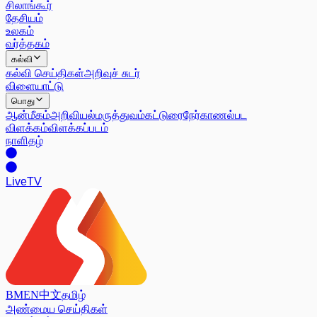
சிலாங்கூர்
தேசியம்
உலகம்
வர்த்தகம்
கல்வி
கல்வி செய்திகள்
அறிவுச் சுடர்
விளையாட்டு
பொது
ஆன்மீகம்
அறிவியல்
மருத்துவம்
கட்டுரை
நேர்காணல்
பட
விளக்கம்
விளக்கப்படம்
நாளிதழ்
Live
TV
BM
EN
中文
தமிழ்
அண்மைய செய்திகள்