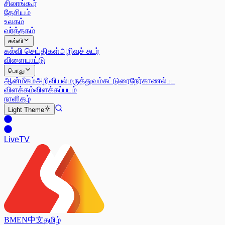
சிலாங்கூர்
தேசியம்
உலகம்
வர்த்தகம்
கல்வி
கல்வி செய்திகள்
அறிவுச் சுடர்
விளையாட்டு
பொது
ஆன்மீகம்
அறிவியல்
மருத்துவம்
கட்டுரை
நேர்காணல்
பட
விளக்கம்
விளக்கப்படம்
நாளிதழ்
Light
Theme
Live
TV
BM
EN
中文
தமிழ்