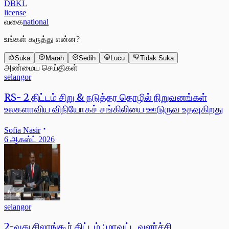
DBKL
license
வகை
national
உங்கள் கருத்து என்ன?
Suka
Marah
Sedih
Lucu
Tidak Suka
அண்மைய செய்திகள்
selangor
RS- 2 திட்டம் சிறு & நடுத்தர தொழில் நிறுவனங்கள்
உலகளாவிய விநியோகச் சங்கிலியை ஊடுருவ உதவுகிறது
Sofia Nasir
6 ஆகஸ்ட் 2026
selangor
2-வது சிலாங்கூர் திட்டம் : மாவட்ட வளர்ச்சி