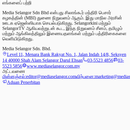
எங்களைப் பற்றி
Media Selangor Sdn Bhd என்பது சிலாங்கூர் மந்திரி பெசார்
கழகத்தின் (MBI) துணை நிறுவனம் ஆகும். இது மாநில அரசின்
ஊடக ஏஜென்ஸியாக செயல்படுகிறது. Selangorkini மற்றும்
SelangorTV ஆகியவற்றுடன் கூட, இந்த நிறுவனம் சீனம், தமிழும்
மற்றும் ஆங்கிலத்திலும் இணையதளங்கள் மற்றும் பத்திரிகைகளை
வெளியிடுகிறது.
Media Selangor Sdn. Bhd.
Level 11, Menara Bank Rakyat No. 1, Jalan Indah 14/8, Seksyen
14 40000 Shah Alam Selangor Darul Ehsan
03-5523 4856
03-
5523 5856
www.mediaselangor.com.my
அட்டவணை
மின்னஞ்சல்:
editor@mediaselangor.com
விற்பனை:
marketing@medias
Aduan Penerbitan