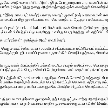
ல் கலந்துகொண்டு உரையாற்றிய அவர், இந்த பொருளாதாரச் சாதனையின
ங்கூர் தொடர்ந்து தனது ஆதிக்கத்தைத் தக்க வைத்துக் கொண்டுள்
அவர், "இந்த மாபெரும் வெற்றியானது வெறும் முதலீட்டுத் தொகையின் எ
ன்மையின் மீது முதலீட்டாளர்கள் கொண்டுள்ள ஆழ்ந்த நம்பிக்கையாகு
்புகள் (check and balance) மிகச் சரியாகச் செயல்படுகின்றன. இது 
டன் பின்பற்றப்பட்டு வருகிறது," என்று பெருமிதத்துடன் குறிப்பிட்டார
ாற்றங்கள்’ குறித்தும் அவர் விவரித்தார்.
ள் வெறும் கவர்ச்சிகரமான (populist) திட்டங்களாக மட்டுமே பார்க்க
னைவோருக்கும் புதிய வாய்ப்புகளை உருவாக்கிக் கொடுப்பதற்காக, சிலா
்த சில முடிவுகள் ஆரம்பத்தில் மக்களிடையே பெரும் வரவேற்பைப் பெறா
ுத்துவதில் பெரும் வெற்றி பெற்றுள்ளன என்பதைச் சுட்டிக்காட்டினா
்டத்தின் கீழ் டீசல் மானிய மறுசீரமைப்பைக் கொண்டு வந்ததைப் போ
மாநில அரசுக்குக் கிடைத்த பெரும் சேமிப்புத் தொகை, தற்போது சும்ப
குதியுடைய ஏழை எளிய மக்களுக்கே மீண்டும் திருப்பிக் கொடுக்கப்பட
்றும் திறமையான நிர்வாக முறைகள், தற்போது ஒட்டுமொத்த தேசத்தையும்
கின்றன என்று சிலாங்கூர் மாநில முதலமைச்சருமான (Dato’ Menteri Be