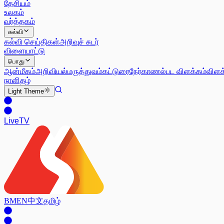
தேசியம்
உலகம்
வர்த்தகம்
கல்வி
கல்வி செய்திகள்
அறிவுச் சுடர்
விளையாட்டு
பொது
ஆன்மீகம்
அறிவியல்
மருத்துவம்
கட்டுரை
நேர்காணல்
பட விளக்கம்
விளக
நாளிதழ்
Light
Theme
Live
TV
BM
EN
中文
தமிழ்