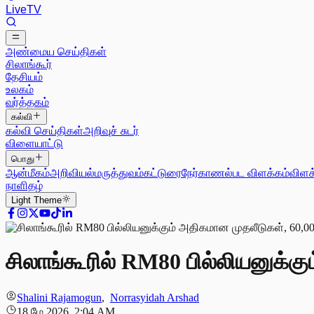
Live
TV
அண்மைய செய்திகள்
சிலாங்கூர்
தேசியம்
உலகம்
வர்த்தகம்
கல்வி
கல்வி செய்திகள்
அறிவுச் சுடர்
விளையாட்டு
பொது
ஆன்மீகம்
அறிவியல்
மருத்துவம்
கட்டுரை
நேர்காணல்
பட விளக்கம்
விளக
நாளிதழ்
Light
Theme
சிலாங்கூரில் RM80 பில்லியனுக்கு
Shalini Rajamogun
,
Norrasyidah Arshad
18 மே 2026, 2:04 AM