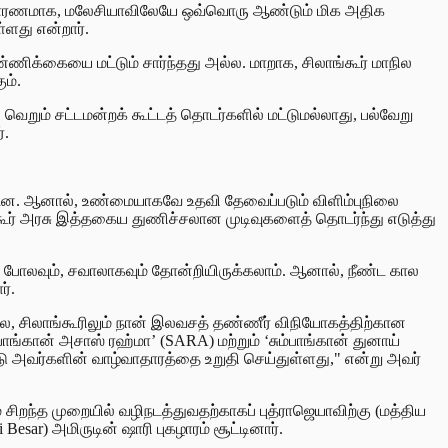
் காரணமாக, மலேசியாவிலேயே ஒவ்வொரு ஆண்டும் மிக அதிக
ளது என்றார்.
ண்ணிக்கையை மட்டும் சார்ந்தது அல்ல. மாறாக, சிலாங்கூர் மாநில
ம்.
வெறும் சட்டமன்றக் கூட்டத் தொடர்களில் மட்டுமல்லாது, பல்வேறு
்.
ப்பட்டன. ஆனால், உண்மையாகவே உதவி தேவைப்படும் விளிம்புநிலை
ங்கூர் அரசு இத்தகைய துணிச்சலான முடிவுகளைத் தொடர்ந்து எடுத்து
தது போலவும், சவாலாகவும் தோன்றியிருக்கலாம். ஆனால், நீண்ட கால
ர்.
ல, சிலாங்கூரிலும் நான் இலவசத் தண்ணீர் விநியோகத்திற்கான
ாங்கான் அசாஸ் ரஹ்மா’ (SARA) மற்றும் ‘சும்பாங்கான் துனாய்
்டு அவர்களின் வாழ்வாதாரத்தை உறுதி செய்துள்ளது," என்று அவர்
 சிறந்த முறையில் வழிநடத்துவதற்காகப் புத்ராஜெயாவிற்கு (மத்திய
sar) அமிருடின் ஷாரி புகழாரம் சூட்டினார்.