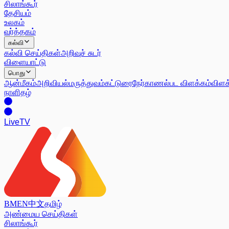
சிலாங்கூர்
தேசியம்
உலகம்
வர்த்தகம்
கல்வி
கல்வி செய்திகள்
அறிவுச் சுடர்
விளையாட்டு
பொது
ஆன்மீகம்
அறிவியல்
மருத்துவம்
கட்டுரை
நேர்காணல்
பட விளக்கம்
விளக
நாளிதழ்
Live
TV
BM
EN
中文
தமிழ்
அண்மைய செய்திகள்
சிலாங்கூர்