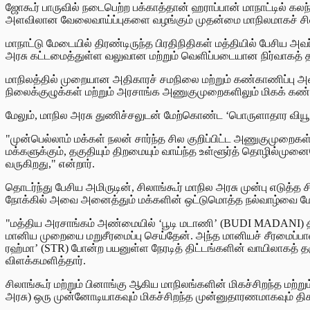
ஜோகூர் பாருவில் நடைபெற்ற பக்காத்தான் ஹராப்பான் மாநாட்டி
அளவிலான வேலைவாய்ப்புகளை வழங்கும் முதன்மை மாநிலமாகச் சிலா
மாநாட்டு மேடையில் திரண்டிருந்த பிரதிநிதிகள் மத்தியில் பேசிய 
அரசு கட்டமைத்துள்ள வலுவான மற்றும் வெளிப்படையான நிர்வாகத் த
மாநிலத்தில் முறையான அதிகாரச் சமநிலை மற்றும் கண்காணிப்பு அமைப
நிலைக்குழுக்கள் மற்றும் அரசாங்க அணுகுமுறைகளிலும் மிகக் கண்டிப்பு
மேலும், மாநில அரசு துணிச்சலுடன் மேற்கொண்ட ‘பொருளாதார வியூக ம
"முன்பெல்லாம் மக்கள் நலன் சார்ந்த சில குறிப்பிட்ட அணுகுமுறைக
மக்களுக்கும், தகுதியும் திறமையும் வாய்ந்த உள்ளூர்த் தொழில்மு
வருகிறது," என்றார்.
தொடர்ந்து பேசிய அமிருடின், சிலாங்கூர் மாநில அரசு முன்பு எடுத
நோக்கில் அவை அனைத்தும் மக்களின் ஒட்டுமொத்த நல்வாழ்வை மேம்பட
"மத்திய அரசாங்கம் அண்மையில் ‘பூடி மடாணி’ (BUDI MADANI) திட
மானிய முறையை மறுசீரமைப்பு செய்தேன். அந்த மானியச் சீரமைப்பால் 
ரஹ்மா’ (STR) போன்ற பயனுள்ள நேரடித் திட்டங்களின் வாயிலாகத் த
விளக்கமளித்தார்.
சிலாங்கூர் மற்றும் பினாங்கு ஆகிய மாநிலங்களின் மிகச்சிறந்த மற
அரசு) ஒரு முன்னோடியாகவும் மிகச்சிறந்த முன்னுதாரணமாகவும் திகழ்