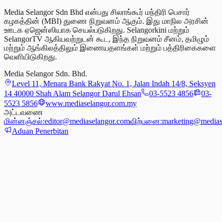
Media Selangor Sdn Bhd என்பது சிலாங்கூர் மந்திரி பெசார்
கழகத்தின் (MBI) துணை நிறுவனம் ஆகும். இது மாநில அரசின்
ஊடக ஏஜென்ஸியாக செயல்படுகிறது. Selangorkini மற்றும்
SelangorTV ஆகியவற்றுடன் கூட, இந்த நிறுவனம் சீனம், தமிழும்
மற்றும் ஆங்கிலத்திலும் இணையதளங்கள் மற்றும் பத்திரிகைகளை
வெளியிடுகிறது.
Media Selangor Sdn. Bhd.
Level 11, Menara Bank Rakyat No. 1, Jalan Indah 14/8, Seksyen
14 40000 Shah Alam Selangor Darul Ehsan
03-5523 4856
03-
5523 5856
www.mediaselangor.com.my
அட்டவணை
மின்னஞ்சல்:
editor@mediaselangor.com
விற்பனை:
marketing@medias
Aduan Penerbitan