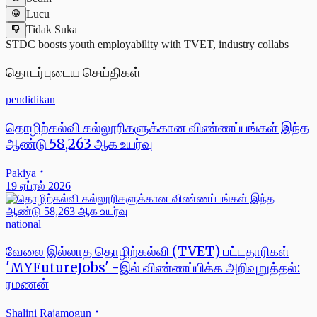
Lucu
Tidak Suka
STDC boosts youth employability with TVET, industry collabs
தொடர்புடைய செய்திகள்
pendidikan
தொழிற்கல்வி கல்லூரிகளுக்கான விண்ணப்பங்கள் இந்த
ஆண்டு 58,263 ஆக உயர்வு
Pakiya
19 ஏப்ரல் 2026
national
வேலை இல்லாத தொழிற்கல்வி (TVET) பட்டதாரிகள்
'MYFutureJobs' -இல் விண்ணப்பிக்க அறிவுறுத்தல்:
ரமணன்
Shalini Rajamogun