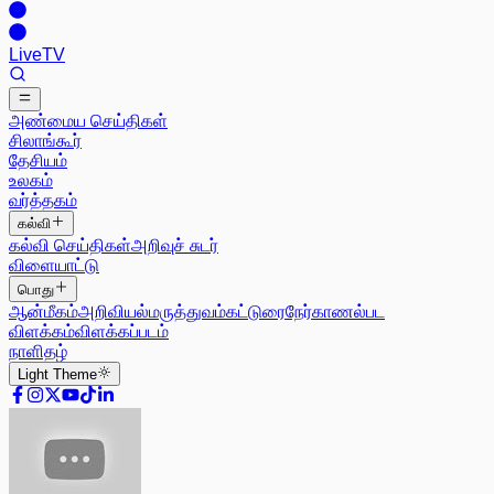
Live
TV
அண்மைய செய்திகள்
சிலாங்கூர்
தேசியம்
உலகம்
வர்த்தகம்
கல்வி
கல்வி செய்திகள்
அறிவுச் சுடர்
விளையாட்டு
பொது
ஆன்மீகம்
அறிவியல்
மருத்துவம்
கட்டுரை
நேர்காணல்
பட
விளக்கம்
விளக்கப்படம்
நாளிதழ்
Light
Theme