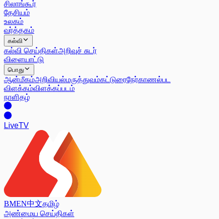
சிலாங்கூர்
தேசியம்
உலகம்
வர்த்தகம்
கல்வி
கல்வி செய்திகள்
அறிவுச் சுடர்
விளையாட்டு
பொது
ஆன்மீகம்
அறிவியல்
மருத்துவம்
கட்டுரை
நேர்காணல்
பட
விளக்கம்
விளக்கப்படம்
நாளிதழ்
Live
TV
BM
EN
中文
தமிழ்
அண்மைய செய்திகள்