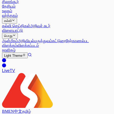
சிலாங்கூர்
தேசியம்
உலகம்
வர்த்தகம்
கல்வி
கல்வி செய்திகள்
அறிவுச் சுடர்
விளையாட்டு
பொது
ஆன்மீகம்
அறிவியல்
மருத்துவம்
கட்டுரை
நேர்காணல்
பட
விளக்கம்
விளக்கப்படம்
நாளிதழ்
Light
Theme
Live
TV
BM
EN
中文
தமிழ்