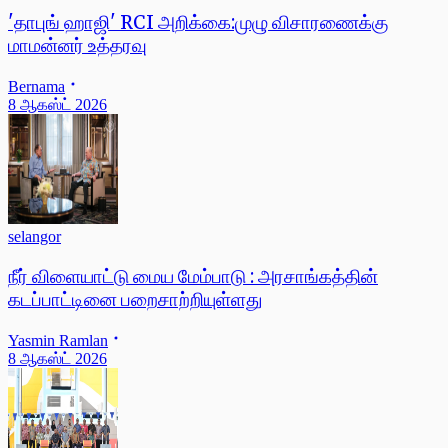
'தாபுங் ஹாஜி' RCI அறிக்கை:முழு விசாரணைக்கு
மாமன்னர் உத்தரவு
Bernama
8 ஆகஸ்ட் 2026
selangor
நீர் விளையாட்டு மைய மேம்பாடு : அரசாங்கத்தின்
கடப்பாட்டினை பறைசாற்றியுள்ளது
Yasmin Ramlan
8 ஆகஸ்ட் 2026