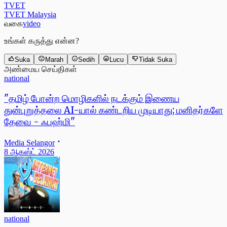
TVET
TVET Malaysia
வகை
video
உங்கள் கருத்து என்ன?
Suka
Marah
Sedih
Lucu
Tidak Suka
அண்மைய செய்திகள்
national
"தமிழ் போன்ற மொழிகளில் நடக்கும் இணைய
துன்புறுத்தலை AI-யால் கண்டறிய முடியாது; மனிதர்களே
தேவை - ஃபஹ்மி"
Media Selangor
8 ஆகஸ்ட் 2026
national