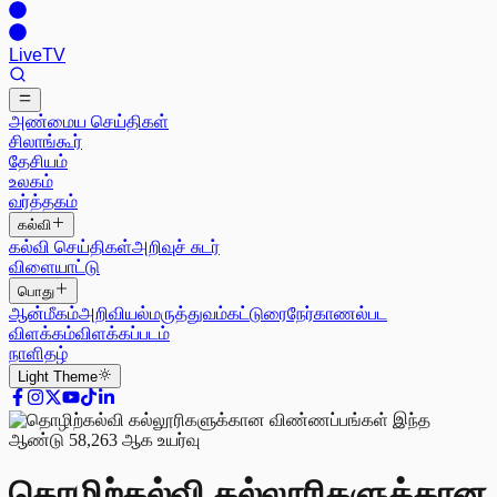
Live
TV
அண்மைய செய்திகள்
சிலாங்கூர்
தேசியம்
உலகம்
வர்த்தகம்
கல்வி
கல்வி செய்திகள்
அறிவுச் சுடர்
விளையாட்டு
பொது
ஆன்மீகம்
அறிவியல்
மருத்துவம்
கட்டுரை
நேர்காணல்
பட
விளக்கம்
விளக்கப்படம்
நாளிதழ்
Light
Theme
தொழிற்கல்வி கல்லூரிகளுக்கான