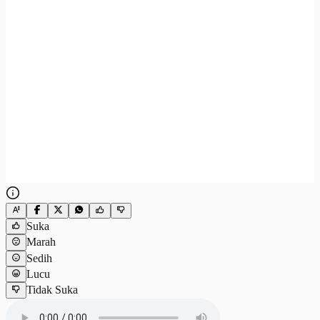
Suka
Marah
Sedih
Lucu
Tidak Suka