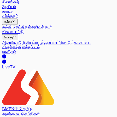
சிலாங்கூர்
தேசியம்
உலகம்
வர்த்தகம்
கல்வி
கல்வி செய்திகள்
அறிவுச் சுடர்
விளையாட்டு
பொது
ஆன்மீகம்
அறிவியல்
மருத்துவம்
கட்டுரை
நேர்காணல்
பட
விளக்கம்
விளக்கப்படம்
நாளிதழ்
Live
TV
BM
EN
中文
தமிழ்
அண்மைய செய்திகள்