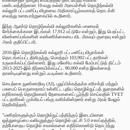
எக்ஸ்சேஞ்ச் நிகழ்வு மையத்தில் நடைபெற்ற சரவாக்
மண்டலத்திற்கான 10-வது கல்வி அமைச்சின் தொழிற்கல்வி
கல்லூரி பட்டமளிப்பு விழாவை அதிகாரப்பூர்வமாகத் தொடக்கி
வைத்து உரையாற்றுகையில் கூறினார்.
இந்த ஆண்டு தொழிற்கல்வி கல்லூரிகளில் மாணவர்
சேர்க்கைக்கான இடங்கள் 17,912 மட்டுமே என்றும், இது பெறப்பட்ட
விண்ணப்பங்களின் எண்ணிக்கையை விட மிகவும் குறைவு என்றும்
அவர் குறிப்பிட்டார்.
2016-இல் தொழிற்கல்வி கல்லூரி பட்டமளிப்பு விழாக்கள்
தொடங்கப்பட்டதிலிருந்து, மொத்தம் 103,902 பட்டதாரிகள்
உருவாக்கப்பட்டுள்ளனர். இது மலேசிய கல்வி மேம்பாட்டுத் திட்டம்
2013-2025-இல் நிர்ணயிக்கப்பட்ட 90,000 என்ற இலக்கைத்
தாண்டியுள்ளது என்றும் ஃபடில்லா கூறினார்.
செயற்கை நுண்ணறிவு (AI), புதுப்பிக்கத்தக்க எரிசக்தி மற்றும்
பசுமைப் பொருளாதாரம் உள்ளிட்ட புதிய தொழில்நுட்பத் துறைகளில்
எதிர்காலத் தொழிலாளர் தேவைகளைப் பூர்த்தி செய்வதில் TVET
பட்டதாரிகள் முக்கியப் பங்கு வகிக்கின்றனர் என்று அவர் மேலும்
தெரிவித்தார்.
"மனிதர்களுக்கும் தொழில்நுட்பத்திற்கும் இடையிலான
ஒத்துழைப்பை வலியுறுத்தும் தொழில் புரட்சி 5.0 சகாப்தத்தில்,
தற்போதைய தொழில் சவால்களை எதிர்கொண்டு தொடர்ந்து