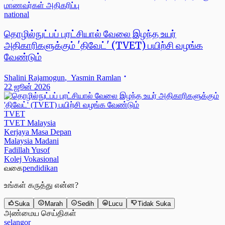
national
தொழில்நுட்பப் புரட்சியால் வேலை இழந்த உயர்
அதிகாரிகளுக்கும் 'திவேட்' (TVET) பயிற்சி வழங்க
வேண்டும்
Shalini Rajamogun
,
Yasmin Ramlan
22 ஜூன் 2026
TVET
TVET Malaysia
Kerjaya Masa Depan
Malaysia Madani
Fadillah Yusof
Kolej Vokasional
வகை
pendidikan
உங்கள் கருத்து என்ன?
Suka
Marah
Sedih
Lucu
Tidak Suka
அண்மைய செய்திகள்
selangor