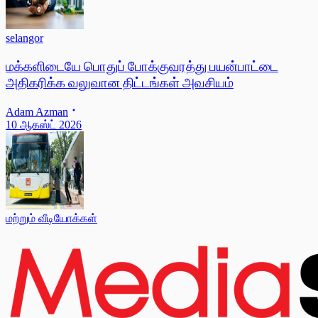
selangor
மக்களிடையே பொதுப் போக்குவரத்து பயன்பாட்டை
அதிகரிக்க வலுவான திட்டங்கள் அவசியம்
Adam Azman
10 ஆகஸ்ட் 2026
மற்றும் வீடியோக்கள்