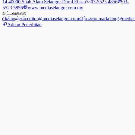
14 40000 Shah Alam Selangor Darul Ehsan
03-5523 4856
03-
5523 5856
www.mediaselangor.com.my
அட்டவணை
மின்னஞ்சல்:
editor@mediaselangor.com
விற்பனை:
marketing@medias
Aduan Penerbitan