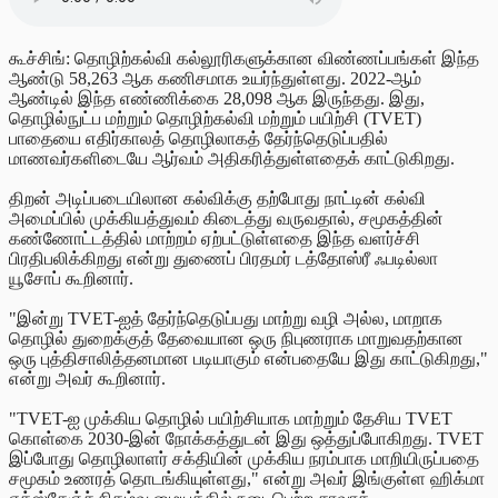
கூச்சிங்: தொழிற்கல்வி கல்லூரிகளுக்கான விண்ணப்பங்கள் இந்த
ஆண்டு 58,263 ஆக கணிசமாக உயர்ந்துள்ளது. 2022-ஆம்
ஆண்டில் இந்த எண்ணிக்கை 28,098 ஆக இருந்தது. இது,
தொழில்நுட்ப மற்றும் தொழிற்கல்வி மற்றும் பயிற்சி (TVET)
பாதையை எதிர்காலத் தொழிலாகத் தேர்ந்தெடுப்பதில்
மாணவர்களிடையே ஆர்வம் அதிகரித்துள்ளதைக் காட்டுகிறது.
திறன் அடிப்படையிலான கல்விக்கு தற்போது நாட்டின் கல்வி
அமைப்பில் முக்கியத்துவம் கிடைத்து வருவதால், சமூகத்தின்
கண்ணோட்டத்தில் மாற்றம் ஏற்பட்டுள்ளதை இந்த வளர்ச்சி
பிரதிபலிக்கிறது என்று துணைப் பிரதமர் டத்தோஸ்ரீ ஃபடில்லா
யூசோப் கூறினார்.
"இன்று TVET-ஐத் தேர்ந்தெடுப்பது மாற்று வழி அல்ல, மாறாக
தொழில் துறைக்குத் தேவையான ஒரு நிபுணராக மாறுவதற்கான
ஒரு புத்திசாலித்தனமான படியாகும் என்பதையே இது காட்டுகிறது,"
என்று அவர் கூறினார்.
"TVET-ஐ முக்கிய தொழில் பயிற்சியாக மாற்றும் தேசிய TVET
கொள்கை 2030-இன் நோக்கத்துடன் இது ஒத்துப்போகிறது. TVET
இப்போது தொழிலாளர் சக்தியின் முக்கிய நரம்பாக மாறியிருப்பதை
சமூகம் உணரத் தொடங்கியுள்ளது," என்று அவர் இங்குள்ள ஹிக்மா