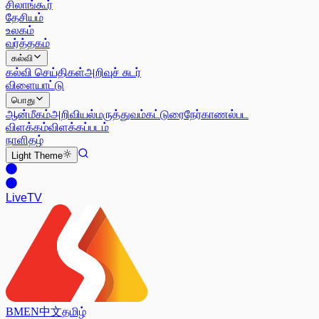
சிலாங்கூர்
தேசியம்
உலகம்
வர்த்தகம்
கல்வி
கல்வி செய்திகள்
அறிவுச் சுடர்
விளையாட்டு
பொது
ஆன்மீகம்
அறிவியல்
மருத்துவம்
கட்டுரை
நேர்காணல்
பட
விளக்கம்
விளக்கப்படம்
நாளிதழ்
Light
Theme
Live
TV
BM
EN
中文
தமிழ்