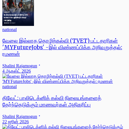
national
வேலை இல்லாத தொழிற்கல்வி (TVET) பட்டதாரிகள்
'MYFutureJobs' -இல் விண்ணப்பிக்க அறிவுறுத்தல்:
ரமணன்
Shalini Rajamogun
4 ஆகஸ்ட் 2026
national
திவேட்: பாலிடெக்னிக் கல்வி நிலையங்களைத்
தேர்ந்தெடுக்கும் மாணவர்கள் அதிகரிப்பு
Shalini Rajamogun
22 ஜூன் 2026