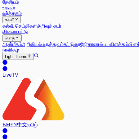
தேசியம்
உலகம்
வர்த்தகம்
கல்வி
கல்வி செய்திகள்
அறிவுச் சுடர்
விளையாட்டு
பொது
ஆன்மீகம்
அறிவியல்
மருத்துவம்
கட்டுரை
நேர்காணல்
பட விளக்கம்
விளக
நாளிதழ்
Light
Theme
Live
TV
BM
EN
中文
தமிழ்