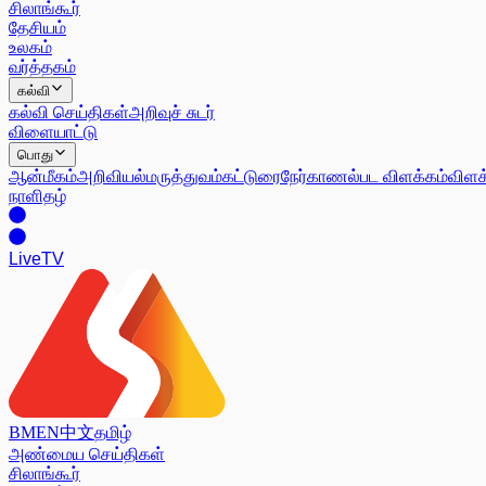
சிலாங்கூர்
தேசியம்
உலகம்
வர்த்தகம்
கல்வி
கல்வி செய்திகள்
அறிவுச் சுடர்
விளையாட்டு
பொது
ஆன்மீகம்
அறிவியல்
மருத்துவம்
கட்டுரை
நேர்காணல்
பட விளக்கம்
விளக
நாளிதழ்
Live
TV
BM
EN
中文
தமிழ்
அண்மைய செய்திகள்
சிலாங்கூர்