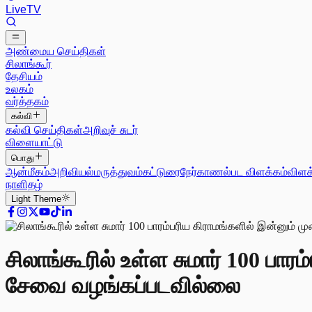
Live
TV
அண்மைய செய்திகள்
சிலாங்கூர்
தேசியம்
உலகம்
வர்த்தகம்
கல்வி
கல்வி செய்திகள்
அறிவுச் சுடர்
விளையாட்டு
பொது
ஆன்மீகம்
அறிவியல்
மருத்துவம்
கட்டுரை
நேர்காணல்
பட விளக்கம்
விளக
நாளிதழ்
Light
Theme
சிலாங்கூரில் உள்ள சுமார் 100 பாரம
சேவை வழங்கப்படவில்லை