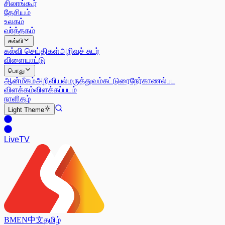
சிலாங்கூர்
தேசியம்
உலகம்
வர்த்தகம்
கல்வி
கல்வி செய்திகள்
அறிவுச் சுடர்
விளையாட்டு
பொது
ஆன்மீகம்
அறிவியல்
மருத்துவம்
கட்டுரை
நேர்காணல்
பட
விளக்கம்
விளக்கப்படம்
நாளிதழ்
Light
Theme
Live
TV
BM
EN
中文
தமிழ்