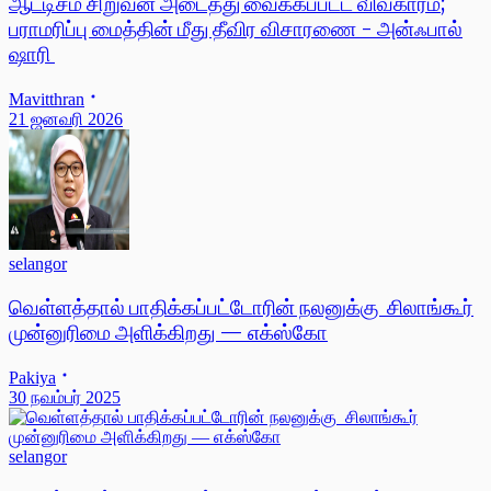
ஆட்டிசம் சிறுவன் அடைத்து வைக்கப்பட்ட விவகாரம்;
பராமரிப்பு மைத்தின் மீது தீவிர விசாரணை - அன்ஃபால்
ஷாரி
Mavitthran
21 ஜனவரி 2026
selangor
வெள்ளத்தால் பாதிக்கப்பட்டோரின் நலனுக்கு சிலாங்கூர்
முன்னுரிமை அளிக்கிறது — எக்ஸ்கோ
Pakiya
30 நவம்பர் 2025
selangor