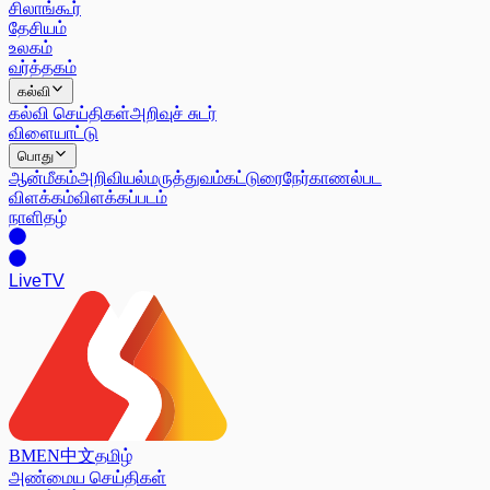
சிலாங்கூர்
தேசியம்
உலகம்
வர்த்தகம்
கல்வி
கல்வி செய்திகள்
அறிவுச் சுடர்
விளையாட்டு
பொது
ஆன்மீகம்
அறிவியல்
மருத்துவம்
கட்டுரை
நேர்காணல்
பட
விளக்கம்
விளக்கப்படம்
நாளிதழ்
Live
TV
BM
EN
中文
தமிழ்
அண்மைய செய்திகள்