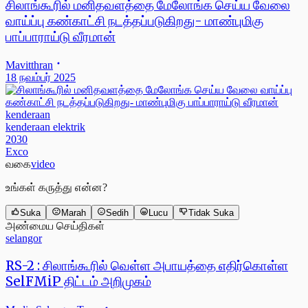
சிலாங்கூரில் மனிதவளத்தை மேலோங்க செய்ய வேலை
வாய்ப்பு கண்காட்சி நடத்தப்படுகிறது- மாண்புமிகு
பாப்பாராய்டு வீரமான்
Mavitthran
18 நவம்பர் 2025
kenderaan
kenderaan elektrik
2030
Exco
வகை
video
உங்கள் கருத்து என்ன?
Suka
Marah
Sedih
Lucu
Tidak Suka
அண்மைய செய்திகள்
selangor
RS-2 : சிலாங்கூரில் வெள்ள அபாயத்தை எதிர்கொள்ள
SelFMiP திட்டம் அறிமுகம்