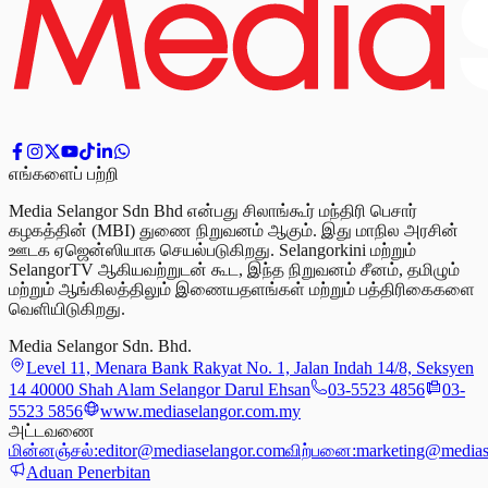
எங்களைப் பற்றி
Media Selangor Sdn Bhd என்பது சிலாங்கூர் மந்திரி பெசார்
கழகத்தின் (MBI) துணை நிறுவனம் ஆகும். இது மாநில அரசின்
ஊடக ஏஜென்ஸியாக செயல்படுகிறது. Selangorkini மற்றும்
SelangorTV ஆகியவற்றுடன் கூட, இந்த நிறுவனம் சீனம், தமிழும்
மற்றும் ஆங்கிலத்திலும் இணையதளங்கள் மற்றும் பத்திரிகைகளை
வெளியிடுகிறது.
Media Selangor Sdn. Bhd.
Level 11, Menara Bank Rakyat No. 1, Jalan Indah 14/8, Seksyen
14 40000 Shah Alam Selangor Darul Ehsan
03-5523 4856
03-
5523 5856
www.mediaselangor.com.my
அட்டவணை
மின்னஞ்சல்:
editor@mediaselangor.com
விற்பனை:
marketing@medias
Aduan Penerbitan