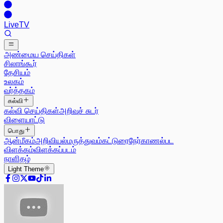
Live
TV
அண்மைய செய்திகள்
சிலாங்கூர்
தேசியம்
உலகம்
வர்த்தகம்
கல்வி
கல்வி செய்திகள்
அறிவுச் சுடர்
விளையாட்டு
பொது
ஆன்மீகம்
அறிவியல்
மருத்துவம்
கட்டுரை
நேர்காணல்
பட
விளக்கம்
விளக்கப்படம்
நாளிதழ்
Light
Theme