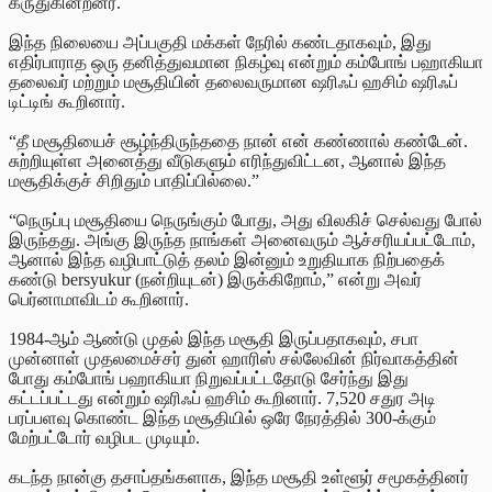
கருதுகின்றனர்.
இந்த நிலையை அப்பகுதி மக்கள் நேரில் கண்டதாகவும், இது
எதிர்பாராத ஒரு தனித்துவமான நிகழ்வு என்றும் கம்போங் பஹாகியா
தலைவர் மற்றும் மசூதியின் தலைவருமான ஷரிஃப் ஹசிம் ஷரிஃப்
டிட்டிங் கூறினார்.
“தீ மசூதியைச் சூழ்ந்திருந்ததை நான் என் கண்ணால் கண்டேன்.
சுற்றியுள்ள அனைத்து வீடுகளும் எரிந்துவிட்டன, ஆனால் இந்த
மசூதிக்குச் சிறிதும் பாதிப்பில்லை.”
“நெருப்பு மசூதியை நெருங்கும் போது, அது விலகிச் செல்வது போல்
இருந்தது. அங்கு இருந்த நாங்கள் அனைவரும் ஆச்சரியப்பட்டோம்,
ஆனால் இந்த வழிபாட்டுத் தலம் இன்னும் உறுதியாக நிற்பதைக்
கண்டு bersyukur (நன்றியுடன்) இருக்கிறோம்,” என்று அவர்
பெர்னாமாவிடம் கூறினார்.
1984-ஆம் ஆண்டு முதல் இந்த மசூதி இருப்பதாகவும், சபா
முன்னாள் முதலமைச்சர் துன் ஹாரிஸ் சல்லேவின் நிர்வாகத்தின்
போது கம்போங் பஹாகியா நிறுவப்பட்டதோடு சேர்ந்து இது
கட்டப்பட்டது என்றும் ஷரிஃப் ஹசிம் கூறினார். 7,520 சதுர அடி
பரப்பளவு கொண்ட இந்த மசூதியில் ஒரே நேரத்தில் 300-க்கும்
மேற்பட்டோர் வழிபட முடியும்.
கடந்த நான்கு தசாப்தங்களாக, இந்த மசூதி உள்ளூர் சமூகத்தினர்