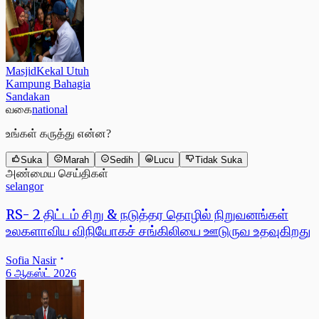
MasjidKekal Utuh
Kampung Bahagia
Sandakan
வகை
national
உங்கள் கருத்து என்ன?
Suka
Marah
Sedih
Lucu
Tidak Suka
அண்மைய செய்திகள்
selangor
RS- 2 திட்டம் சிறு & நடுத்தர தொழில் நிறுவனங்கள்
உலகளாவிய விநியோகச் சங்கிலியை ஊடுருவ உதவுகிறது
Sofia Nasir
6 ஆகஸ்ட் 2026