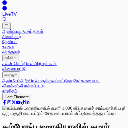
Live
TV
அண்மைய செய்திகள்
சிலாங்கூர்
தேசியம்
உலகம்
வர்த்தகம்
கல்வி
கல்வி செய்திகள்
அறிவுச் சுடர்
விளையாட்டு
பொது
ஆன்மீகம்
அறிவியல்
மருத்துவம்
கட்டுரை
நேர்காணல்
பட
விளக்கம்
விளக்கப்படம்
நாளிதழ்
Light
Theme
கம்போங் பஹாகியாவில் சுமார்