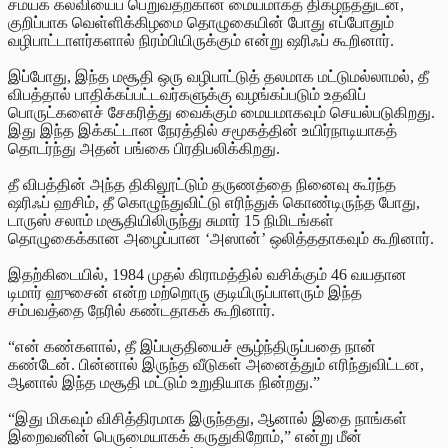
சமயக் கல்வியைப் பெறுவதற்கான மையமாகத் திகழ்ந்ததுடன்,
குறிப்பாக வெள்ளிக்கிழமை தொழுகையின் போது எப்போதும்
வழிபாட்டாளர்களால் நிரம்பியிருக்கும் என்று ஷரிஃப் கூறினார்.
இப்போது, இந்த மசூதி ஒரு வழிபாட்டுத் தலமாக மட்டுமல்லாமல், தீ
விபத்தால் பாதிக்கப்பட்டவர்களுக்கு வழங்கப்படும் உதவிப்
பொருட்களைச் சேகரித்து வைக்கும் மையமாகவும் செயல்படுகிறது.
இது இந்த இக்கட்டான நேரத்தில் சமூகத்தின் உயிர்நாடியாகத்
தொடர்ந்து அதன் பங்கை பிரதிபலிக்கிறது.
தீ விபத்தின் அந்த திகிலூட்டும் தருணத்தை நினைவு கூர்ந்த
ஷரிஃப் ஹசிம், தீ கொழுந்துவிட்டு எரிந்துக் கொண்டிருந்த போது,
டாருஸ் சலாம் மசூதியிலிருந்து சுமார் 15 நிமிடங்கள்
தொழுகைக்கான அழைப்பான ‘அஸான்’ ஒலித்ததாகவும் கூறினார்.
இதற்கிடையில், 1984 முதல் கிராமத்தில் வசிக்கும் 46 வயதான
டிமார் ஹுசைன் என்ற மற்றொரு குடியிருப்பாளரும் இந்த
சம்பவத்தை நேரில் கண்டதாகக் கூறினார்.
“என் கண்களால், தீ இப்பகுதியைச் சூழ்ந்திருப்பதை நான்
கண்டேன். பின்னால் இருந்த வீடுகள் அனைத்தும் எரிந்துவிட்டன,
ஆனால் இந்த மசூதி மட்டும் உறுதியாக நின்றது.”
“இது மிகவும் விசித்திரமாக இருந்தது, ஆனால் இதை நாங்கள்
இறைவனின் பெருமையாகக் கருதுகிறோம்,” என்று மீன்