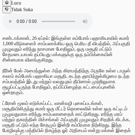
Lucu
Tidak Suka
சண்டாக்கான், 26 ஏப்ரல்: இங்குள்ள கம்போங் பஹாகியாவில் சுமார்
1,000 வீடுகளைச் சாம்பலாக்கிய ஒரு பெரிய தீ விபத்தில், அப்பகுதி
முழுவதும் எரிந்து நாசமான போதிலும், ஒரு மசூதி மட்டும்
சேதமடையாமல் தப்பியது மக்களுக்கு ஒரு நம்பிக்கையின்
சின்னமாக விளங்குகிறது.
நீரின் மேல் அமைந்துள்ள அந்த கிராமத்திற்கு அருகே உள்ள டாருஸ்
சலாம் கம்போங் பஹாகியா மசூதி, கடந்த ஞாயிற்றுக்கிழமை நடந்த
சம்பவத்தில் இடது மற்றும் வலதுபுறம் தீயினால் முற்றிலுமாக
சூழப்பட்டிருந்த போதிலும், தப்பிப்பிழைத்த கட்டமைப்புகளில்
ஒன்றாகும்.
ட்ரோன் மூலம் எடுக்கப்பட்ட வான்வழி புகைப்படங்கள்,
மசூதியிலிருந்து சுமார் ஒரு மீட்டர் தொலைவில் உள்ள ஒரு கட்டிடம்
முழுவதுமாக எரிந்து சாம்பலானதைக் காட்டுகிறது. எரிந்த மரம்
மற்றும் தகரத்தின் மிச்சங்கள் அப்பகுதி முழுவதும் சிதறிக் கிடக்க,
மசூதி மட்டும் எந்த சேதமும் இன்றி கம்பீரமாக நிற்கிறது. இந்த
பேரழிவுக்கு மத்தியில் நிகழ்ந்த ஓர் அதிசயம் என்று மக்கள் இதைக்