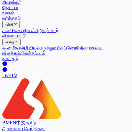
சிலாங்கூர்
தேசியம்
உலகம்
வர்த்தகம்
கல்வி
கல்வி செய்திகள்
அறிவுச் சுடர்
விளையாட்டு
பொது
ஆன்மீகம்
அறிவியல்
மருத்துவம்
கட்டுரை
நேர்காணல்
பட
விளக்கம்
விளக்கப்படம்
நாளிதழ்
Live
TV
BM
EN
中文
தமிழ்
அண்மைய செய்திகள்