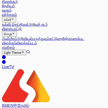
சிலாங்கூர்
தேசியம்
உலகம்
வர்த்தகம்
கல்வி
கல்வி செய்திகள்
அறிவுச் சுடர்
விளையாட்டு
பொது
ஆன்மீகம்
அறிவியல்
மருத்துவம்
கட்டுரை
நேர்காணல்
பட
விளக்கம்
விளக்கப்படம்
நாளிதழ்
Light
Theme
Live
TV
BM
EN
中文
தமிழ்