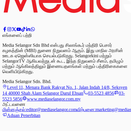
எங்களைப் பற்றி
Media Selangor Sdn Bhd என்பது சிலாங்கூர் மந்திரி பெசார்
கழகத்தின் (MBI) துணை நிறுவனம் ஆகும். இது மாநில அரசின்
ஊடக ஏஜென்ஸியாக செயல்படுகிறது. Selangorkini மற்றும்
SelangorTV ஆகியவற்றுடன் கூட, இந்த நிறுவனம் சீனம், தமிழும்
மற்றும் ஆங்கிலத்திலும் இணையதளங்கள் மற்றும் பத்திரிகைகளை
வெளியிடுகிறது.
Media Selangor Sdn. Bhd.
Level 11, Menara Bank Rakyat No. 1, Jalan Indah 14/8, Seksyen
14 40000 Shah Alam Selangor Darul Ehsan
03-5523 4856
03-
5523 5856
www.mediaselangor.com.my
அட்டவணை
மின்னஞ்சல்:
editor@mediaselangor.com
விற்பனை:
marketing@medias
Aduan Penerbitan