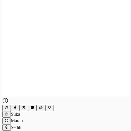
Suka
Marah
Sedih