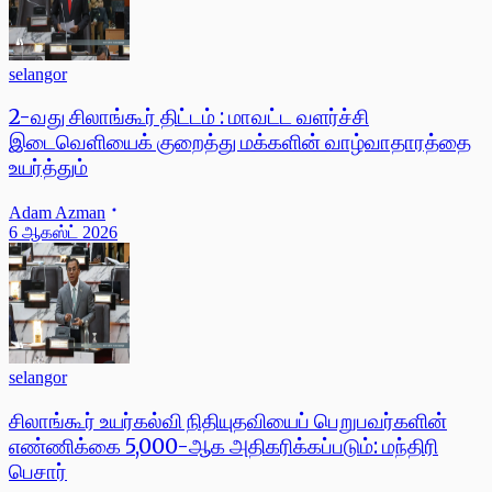
selangor
2-வது சிலாங்கூர் திட்டம் : மாவட்ட வளர்ச்சி
இடைவெளியைக் குறைத்து மக்களின் வாழ்வாதாரத்தை
உயர்த்தும்
Adam Azman
6 ஆகஸ்ட் 2026
selangor
சிலாங்கூர் உயர்கல்வி நிதியுதவியைப் பெறுபவர்களின்
எண்ணிக்கை 5,000-ஆக அதிகரிக்கப்படும்: மந்திரி
பெசார்