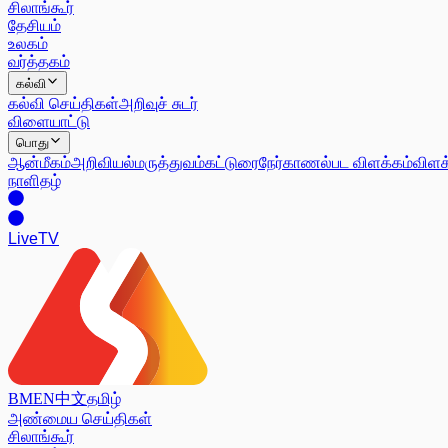
சிலாங்கூர்
தேசியம்
உலகம்
வர்த்தகம்
கல்வி
கல்வி செய்திகள்
அறிவுச் சுடர்
விளையாட்டு
பொது
ஆன்மீகம்
அறிவியல்
மருத்துவம்
கட்டுரை
நேர்காணல்
பட விளக்கம்
விளக
நாளிதழ்
Live
TV
BM
EN
中文
தமிழ்
அண்மைய செய்திகள்
சிலாங்கூர்