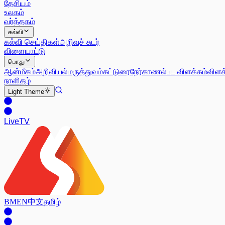
தேசியம்
உலகம்
வர்த்தகம்
கல்வி
கல்வி செய்திகள்
அறிவுச் சுடர்
விளையாட்டு
பொது
ஆன்மீகம்
அறிவியல்
மருத்துவம்
கட்டுரை
நேர்காணல்
பட விளக்கம்
விளக
நாளிதழ்
Light
Theme
Live
TV
BM
EN
中文
தமிழ்