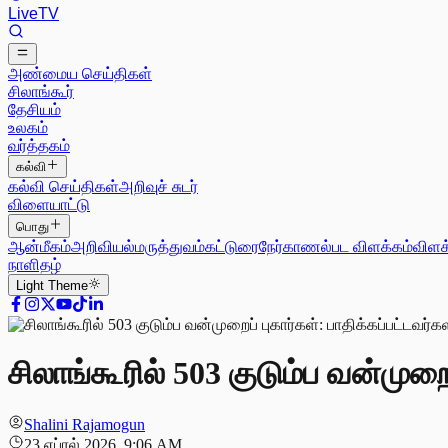
Live
TV
அண்மைய செய்திகள்
சிலாங்கூர்
தேசியம்
உலகம்
வர்த்தகம்
கல்வி
கல்வி செய்திகள்
அறிவுச் சுடர்
விளையாட்டு
பொது
ஆன்மீகம்
அறிவியல்
மருத்துவம்
கட்டுரை
நேர்காணல்
பட விளக்கம்
விளக
நாளிதழ்
Light
Theme
சிலாங்கூரில் 503 குடும்ப வன்முற
Shalini Rajamogun
23 ஏப்ரல் 2026, 9:06 AM