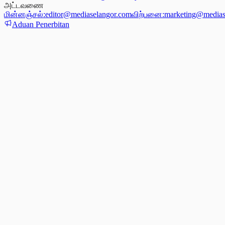
அட்டவணை
மின்னஞ்சல்:
editor@mediaselangor.com
விற்பனை:
marketing@medias
Aduan Penerbitan