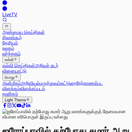
Live
TV
அண்மைய செய்திகள்
சிலாங்கூர்
தேசியம்
உலகம்
வர்த்தகம்
கல்வி
கல்வி செய்திகள்
அறிவுச் சுடர்
விளையாட்டு
பொது
ஆன்மீகம்
அறிவியல்
மருத்துவம்
கட்டுரை
நேர்காணல்
பட
விளக்கம்
விளக்கப்படம்
நாளிதழ்
Light
Theme
ஐரோப்பாவில் தற்போது சுமார் ஆறு