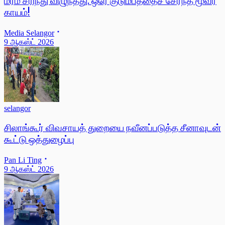
மரம் சரிந்து விழுந்தது: ஒரே குடும்பத்தைச் சேர்ந்த மூவர்
காயம்!
Media Selangor
9 ஆகஸ்ட் 2026
selangor
சிலாங்கூர் விவசாயத் துறையை நவீனப்படுத்த சீனாவுடன்
கூட்டு ஒத்துழைப்பு
Pan Li Ting
9 ஆகஸ்ட் 2026