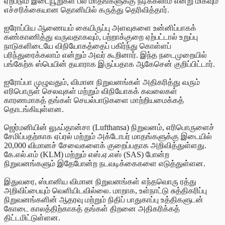
ஏற்படும் இடையூறுகள் பல மாதங்களுக்கு நீடிக்கலாம் என்று மிகவும்
எச்சரிக்கையான தொனியில் கருத்து தெரிவித்தார்.
ஐரோப்பிய ஆணையம் கையிருப்பு அளவுகளை உன்னிப்பாகக்
கண்காணித்து வருவதாகவும், பற்றாக்குறை ஏற்பட்டால் உறுப்பு
நாடுகளிடையே விநியோகத்தைப் பகிர்ந்து கொள்ளப்
பரிந்துரைக்கலாம் என்றும் அவர் கூறினார். இந்த நடைமுறையில்
பங்கேற்க ஸ்பெயின் தயாராக இருப்பதாக ஆகேசென் குறிப்பிட்டார்.
ஐரோப்பா முழுவதும், விமான நிறுவனங்கள் அதிகரித்து வரும்
எரிபொருள் செலவுகள் மற்றும் விநியோகக் கவலைகள்
காரணமாகத் தங்கள் செயல்பாடுகளை மாற்றியமைக்கத்
தொடங்கியுள்ளன.
ஜெர்மனியின் லுஃப்தான்சா (Lufthansa) நிறுவனம், எரிபொருளைச்
சேமிப்பதற்காக ஏப்ரல் மற்றும் அக்டோபர் மாதங்களுக்கு இடையில்
20,000 விமானச் சேவைகளைக் குறைப்பதாக அறிவித்துள்ளது.
கே.எல்.எம் (KLM) மற்றும் எஸ்.ஏ.எஸ் (SAS) போன்ற
நிறுவனங்களும் இதேபோன்ற நடவடிக்கைகளை எடுத்துள்ளன.
இதுவரை, ஸ்பானிய விமான நிறுவனங்கள் எந்தவொரு ரத்து
அறிவிப்பையும் வெளியிடவில்லை. மாறாக, உள்நாட்டு சுத்திகரிப்பு
நிறுவனங்களின் ஆதரவு மற்றும் நிதிப் பாதுகாப்பு உத்திகளுடன்
கோடை காலத்திற்காகத் தங்கள் திறனை அதிகரிக்கத்
திட்டமிட்டுள்ளன.