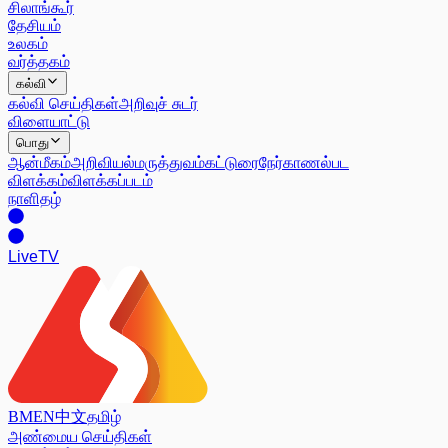
சிலாங்கூர்
தேசியம்
உலகம்
வர்த்தகம்
கல்வி
கல்வி செய்திகள்
அறிவுச் சுடர்
விளையாட்டு
பொது
ஆன்மீகம்
அறிவியல்
மருத்துவம்
கட்டுரை
நேர்காணல்
பட
விளக்கம்
விளக்கப்படம்
நாளிதழ்
Live
TV
BM
EN
中文
தமிழ்
அண்மைய செய்திகள்