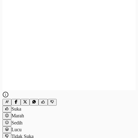
Suka
Marah
Sedih
Lucu
Tidak Suka