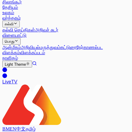
சிலாங்கூர்
தேசியம்
உலகம்
வர்த்தகம்
கல்வி
கல்வி செய்திகள்
அறிவுச் சுடர்
விளையாட்டு
பொது
ஆன்மீகம்
அறிவியல்
மருத்துவம்
கட்டுரை
நேர்காணல்
பட
விளக்கம்
விளக்கப்படம்
நாளிதழ்
Light
Theme
Live
TV
BM
EN
中文
தமிழ்