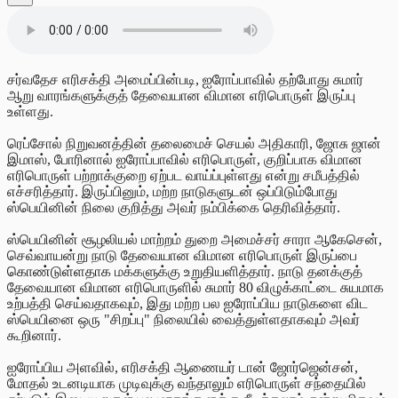
சர்வதேச எரிசக்தி அமைப்பின்படி, ஐரோப்பாவில் தற்போது சுமார்
ஆறு வாரங்களுக்குத் தேவையான விமான எரிபொருள் இருப்பு
உள்ளது.
ரெப்சோல் நிறுவனத்தின் தலைமைச் செயல் அதிகாரி, ஜோசு ஜான்
இமாஸ், போரினால் ஐரோப்பாவில் எரிபொருள், குறிப்பாக விமான
எரிபொருள் பற்றாக்குறை ஏற்பட வாய்ப்புள்ளது என்று சமீபத்தில்
எச்சரித்தார். இருப்பினும், மற்ற நாடுகளுடன் ஒப்பிடும்போது
ஸ்பெயினின் நிலை குறித்து அவர் நம்பிக்கை தெரிவித்தார்.
ஸ்பெயினின் சூழலியல் மாற்றம் துறை அமைச்சர் சாரா ஆகேசென்,
செவ்வாயன்று
நாடு
தேவையான விமான எரிபொருள் இருப்பை
கொண்டுள்ளதாக
மக்களுக்கு உறுதியளித்தார். நாடு தனக்குத்
தேவையான விமான எரிபொருளில் சுமார் 80 விழுக்காட்டை சுயமாக
உற்பத்தி செய்வதாகவும், இது மற்ற பல ஐரோப்பிய நாடுகளை விட
ஸ்பெயினை ஒரு "சிறப்பு" நிலையில் வைத்துள்ளதாகவும் அவர்
கூறினார்.
ஐரோப்பிய அளவில், எரிசக்தி ஆணையர் டான் ஜோர்ஜென்சன்,
மோதல் உடனடியாக முடிவுக்கு வந்தாலும் எரிபொருள் சந்தையில்