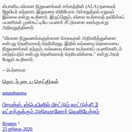
ஸ்பானிய விமான நிறுவனங்கள் சங்கத்தின் (ALA) தலைவர்
ஜேவியர் கந்தாரா, இதுவரை விநியோக அச்சுறுத்தல் எதுவும்
இல்லை என்று கூறினார். இருப்பினும், விலை உயர்வைத் தவிர்க்கப்
பயணிகள் முன்கூட்டியே பயணச் சீட்டுகளை வாங்குமாறு
அறிவுறுத்தினார்.
"விமான நிறுவனங்களுக்கான செலவுகள் அதிகரித்துள்ளன
என்பது தெளிவாகத் தெரிகிறது. இதில் எவ்வளவு தொகையை
நிறுவனங்கள் ஏற்கும், எவ்வளவு விலை உயர்வாகப் பயணிகளிடம்
மாற்றப்படும் என்பது தெளிவாகத் தெரியவில்லை," என்று அவர்
மேலும் கூறினார்.
-- பெர்னாமா
தொடர்புடைய செய்திகள்
antarabangsa
பிரான்ஸ், ஸ்பெயினில் மிரட்டும் காட்டுத்தீ; 2
லட்சத்துக்கும் அதிகமானோர் வெளியேற்றம்
Reuters
25 ஜூலை 2026