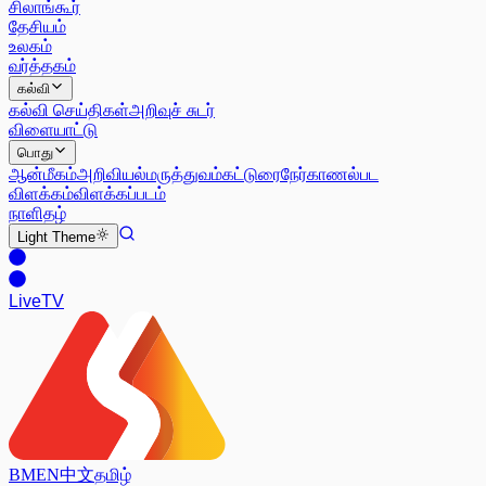
சிலாங்கூர்
தேசியம்
உலகம்
வர்த்தகம்
கல்வி
கல்வி செய்திகள்
அறிவுச் சுடர்
விளையாட்டு
பொது
ஆன்மீகம்
அறிவியல்
மருத்துவம்
கட்டுரை
நேர்காணல்
பட
விளக்கம்
விளக்கப்படம்
நாளிதழ்
Light
Theme
Live
TV
BM
EN
中文
தமிழ்