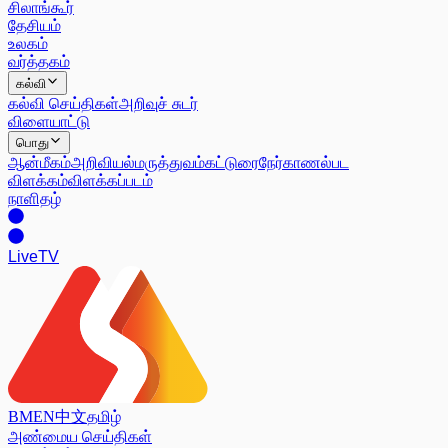
சிலாங்கூர்
தேசியம்
உலகம்
வர்த்தகம்
கல்வி
கல்வி செய்திகள்
அறிவுச் சுடர்
விளையாட்டு
பொது
ஆன்மீகம்
அறிவியல்
மருத்துவம்
கட்டுரை
நேர்காணல்
பட
விளக்கம்
விளக்கப்படம்
நாளிதழ்
Live
TV
BM
EN
中文
தமிழ்
அண்மைய செய்திகள்