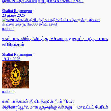
இலவச ஆவண மாற்று, ரிம300 கல்வி உதவி
Shalini Rajamogun
23 ஏப்ரல் 2026
national
சண்டாகானில் தீ விபத்து: 84 வயது மூதாட்டி பரிதாபமாக
உயிரிழந்தார்
Shalini Rajamogun
19 மே 2026
national
சண்டாக்கான் தீ விபத்து: பேரிடர் நிலை
அதிகாரப்பூர்வமாக முடிவுக்கு வந்தது – மாவட்டப் பேரிடர்