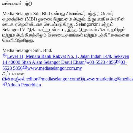
எங்களைப் பற்றி
Media Selangor Sdn Bhd என்பது சிலாங்கூர் மந்திரி பெசார்
கழகத்தின் (MBI) துணை நிறுவனம் ஆகும். இது மாநில அரசின்
ஊடக ஏஜென்ஸியாக செயல்படுகிறது. Selangorkini மற்றும்
SelangorTV ஆகியவற்றுடன் கூட, இந்த நிறுவனம் சீனம், தமிழும்
மற்றும் ஆங்கிலத்திலும் இணையதளங்கள் மற்றும் பத்திரிகைகளை
வெளியிடுகிறது.
Media Selangor Sdn. Bhd.
Level 11, Menara Bank Rakyat No. 1, Jalan Indah 14/8, Seksyen
14 40000 Shah Alam Selangor Darul Ehsan
03-5523 4856
03-
5523 5856
www.mediaselangor.com.my
அட்டவணை
மின்னஞ்சல்:
editor@mediaselangor.com
விற்பனை:
marketing@medias
Aduan Penerbitan