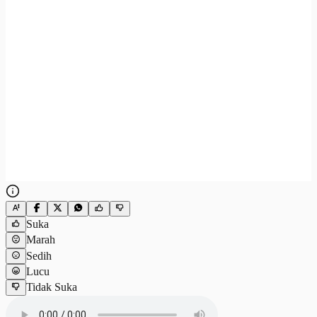
Suka
Marah
Sedih
Lucu
Tidak Suka