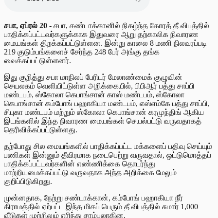
சபா, ஏப்ரல் 20 -
சபா, சண்டாக்கானில் நிகழ்ந்த கோரத் தீ விபத்தில்
பாதிக்கப்பட்டவர்களுக்காக இதுவரை ஆறு தற்காலிக நிவாரண
மையங்கள் திறக்கப்பட்டுள்ளன. இன்று காலை 8 மணி நிலவரப்படி
219 குடும்பங்களைச் சேர்ந்த 248 பேர் அங்கு தங்க
வைக்கப்பட்டுள்ளனர்.
இது குறித்து சபா மாநிலப் பேரிடர் மேலாண்மைக் குழுவின்
செயலகம் வெளியிட்டுள்ள அறிக்கையில், பிபிஆர் பத்து சாப்பி
மண்டபம், ஸ்கோலா கெபாங்சான் காஸ் மண்டபம், ஸ்கோலா
கெபாங்சான் கம்போங் பஹாகியா மண்டபம், எஸ்எம்கே பத்து சாப்பி,
சிபுகா மண்டபம் மற்றும் ஸ்கோலா கெபாங்சான் கரமுந்திங் ஆகிய
இடங்களில் இந்த நிவாரண மையங்கள் செயல்பட்டு வருவதாகத்
தெரிவிக்கப்பட்டுள்ளது.
தற்போது சில மையங்களில் பாதிக்கப்பட்ட மக்களைப் பதிவு செய்யும்
பணிகள் இன்னும் தீவிரமாக நடைபெற்று வருவதால், ஒட்டுமொத்தப்
பாதிக்கப்பட்டவர்களின் எண்ணிக்கை தொடர்ந்து
மாற்றியமைக்கப்பட்டு வருவதாக அந்த அறிக்கை மேலும்
குறிப்பிடுகிறது.
முன்னதாக, நேற்று சண்டாக்கான், கம்போங் பஹாகியா நீர்
கிராமத்தில் ஏற்பட்ட இந்த மிகப் பெரும் தீ விபத்தில் சுமார் 1,000
வீடுகள் முற்றிலும் எரிந்து சாம்பலாகின.