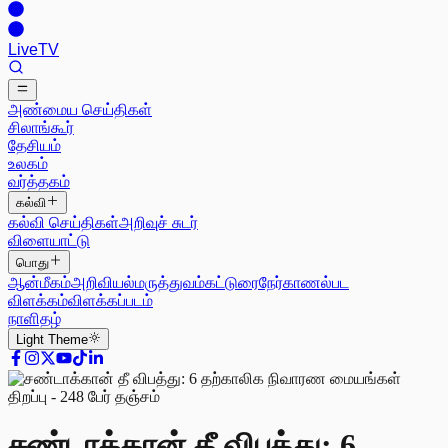
Live
TV
அண்மைய செய்திகள்
சிலாங்கூர்
தேசியம்
உலகம்
வர்த்தகம்
கல்வி
கல்வி செய்திகள்
அறிவுச் சுடர்
விளையாட்டு
பொது
ஆன்மீகம்
அறிவியல்
மருத்துவம்
கட்டுரை
நேர்காணல்
பட
விளக்கம்
விளக்கப்படம்
நாளிதழ்
Light
Theme
சண்டாக்கான் தீ விபத்து: 6