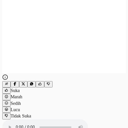
Suka
Marah
Sedih
Lucu
Tidak Suka