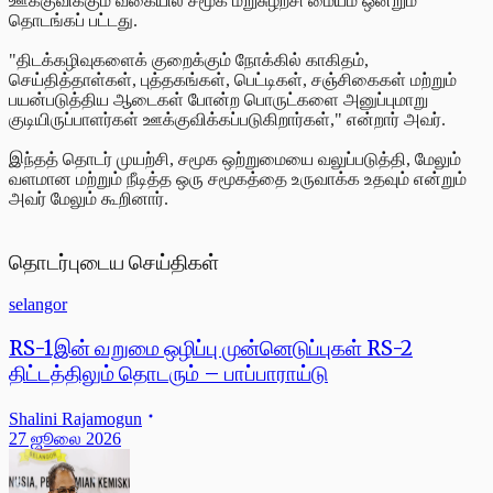
ஊக்குவிக்கும் வகையில் சமூக மறுசுழற்சி மையம் ஒன்றும்
தொடங்கப்
பட்டது.
"திடக்கழிவுகளைக் குறைக்கும் நோக்கில் காகிதம்,
செய்தித்தாள்கள், புத்தகங்கள், பெட்டிகள், சஞ்சிகைகள் மற்றும்
பயன்படுத்திய ஆடைகள் போன்ற பொருட்களை அனுப்புமாறு
குடியிருப்பாளர்கள் ஊக்குவிக்கப்படுகிறார்கள்," என்றார் அவர்.
இந்தத் தொடர் முயற்சி, சமூக ஒற்றுமையை வலுப்படுத்தி, மேலும்
வளமான மற்றும் நீடித்த ஒரு சமூகத்தை உருவாக்க உதவும் என்றும்
அவர் மேலும் கூறினார்.
தொடர்புடைய செய்திகள்
selangor
RS-1இன் வறுமை ஒழிப்பு முன்னெடுப்புகள் RS-2
திட்டத்திலும் தொடரும் – பாப்பாராய்டு
Shalini Rajamogun
27 ஜூலை 2026