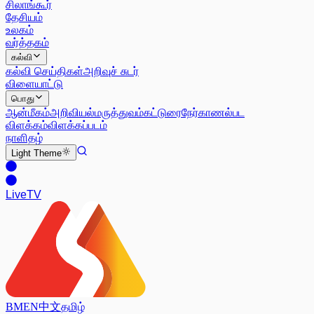
சிலாங்கூர்
தேசியம்
உலகம்
வர்த்தகம்
கல்வி
கல்வி செய்திகள்
அறிவுச் சுடர்
விளையாட்டு
பொது
ஆன்மீகம்
அறிவியல்
மருத்துவம்
கட்டுரை
நேர்காணல்
பட
விளக்கம்
விளக்கப்படம்
நாளிதழ்
Light
Theme
Live
TV
BM
EN
中文
தமிழ்