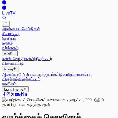
Live
TV
அண்மைய செய்திகள்
சிலாங்கூர்
தேசியம்
உலகம்
வர்த்தகம்
கல்வி
கல்வி செய்திகள்
அறிவுச் சுடர்
விளையாட்டு
பொது
ஆன்மீகம்
அறிவியல்
மருத்துவம்
கட்டுரை
நேர்காணல்
பட
விளக்கம்
விளக்கப்படம்
நாளிதழ்
Light
Theme
வாழ்க்கைச் செலவினச்