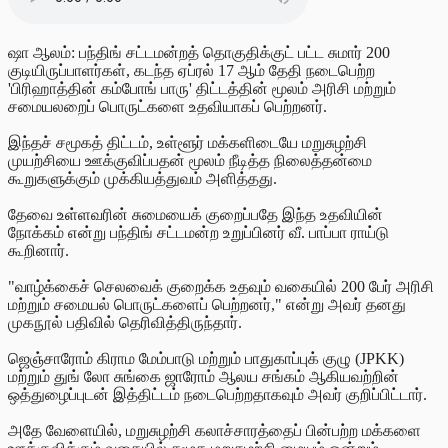
ஷா ஆலம்: பந்திங் சட்டமன்றத் தொகுதிக்குட்
பட்ட சுமார் 200
குடியிருப்பாளர்கள், கடந்த ஏப்ரல் 17 ஆம் தேதி நடைபெற்ற
'பிரிஹாத்தின் கம்போங் பாரு' திட்டத்தின் மூலம் அரிசி மற்றும்
சமையலறைப் பொருட்களை உதவியாகப் பெற்றனர்.
இந்தச் சமூகத் திட்டம், உள்ளூர் மக்களிடையே மறுசுழற்சி
முயற்சியை ஊக்குவிப்பதன் மூலம் நீடித்த நிலைத்தன்மை
கூறுகளுக்கும் முக்கியத்துவம் அளித்தது.
தேவை
உள்ளவ
ரின் சுமையைக் குறைப்பதே இந்த உதவியின்
நோக்கம் என்று
பந்திங் சட்டமன்ற உறுப்பினர்
வீ.
பாப்பா
ராய்டு
கூறினார்.
"வாழ்க்கைச் செலவைக் குறைக்க உதவும் வகையில் 200 பேர் அரிசி
மற்றும் சமையல் பொருட்களைப் பெற்றனர்," என்று அவர் தனது
முகநூல் பதிவில் தெரிவித்திருந்தார்.
ஜெஞ்சாரோம் கிராம மேம்பாடு மற்றும் பாதுகாப்புக் குழு (JPKK)
மற்றும் துங் லோ சுங்கை ஜாரோம் ஆலய சங்கம் ஆகியவற்றின்
ஒத்துழைப்புடன் இத்திட்டம் நடைபெற்றதாகவும் அவர் குறிப்பிட்டார்.
அதே வேளையில், மறுசுழற்சி கலாச்சாரத்தைப் பின்பற்ற மக்களை