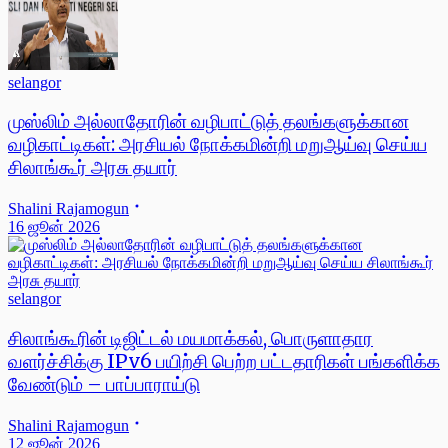
selangor
முஸ்லிம் அல்லாதோரின் வழிபாட்டுத் தலங்களுக்கான
வழிகாட்டிகள்: அரசியல் நோக்கமின்றி மறுஆய்வு செய்ய
சிலாங்கூர் அரசு தயார்
Shalini Rajamogun
16 ஜூன் 2026
selangor
சிலாங்கூரின் டிஜிட்டல் மயமாக்கல், பொருளாதார
வளர்ச்சிக்கு IPv6 பயிற்சி பெற்ற பட்டதாரிகள் பங்களிக்க
வேண்டும் – பாப்பாராய்டு
Shalini Rajamogun
12 ஜூன் 2026