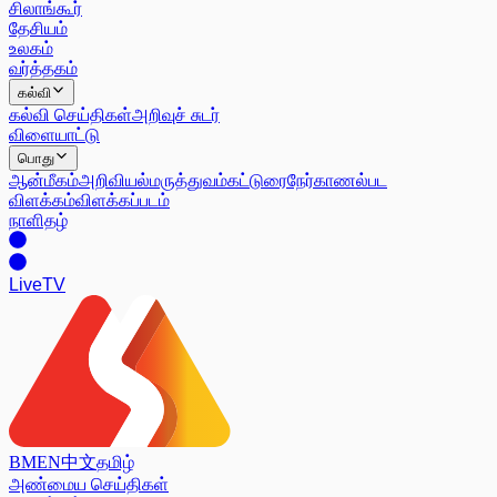
சிலாங்கூர்
தேசியம்
உலகம்
வர்த்தகம்
கல்வி
கல்வி செய்திகள்
அறிவுச் சுடர்
விளையாட்டு
பொது
ஆன்மீகம்
அறிவியல்
மருத்துவம்
கட்டுரை
நேர்காணல்
பட
விளக்கம்
விளக்கப்படம்
நாளிதழ்
Live
TV
BM
EN
中文
தமிழ்
அண்மைய செய்திகள்