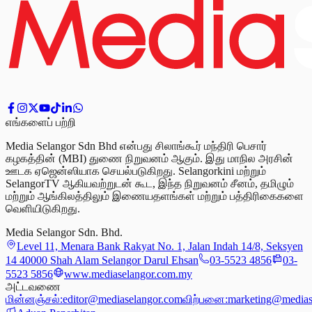
எங்களைப் பற்றி
Media Selangor Sdn Bhd என்பது சிலாங்கூர் மந்திரி பெசார்
கழகத்தின் (MBI) துணை நிறுவனம் ஆகும். இது மாநில அரசின்
ஊடக ஏஜென்ஸியாக செயல்படுகிறது. Selangorkini மற்றும்
SelangorTV ஆகியவற்றுடன் கூட, இந்த நிறுவனம் சீனம், தமிழும்
மற்றும் ஆங்கிலத்திலும் இணையதளங்கள் மற்றும் பத்திரிகைகளை
வெளியிடுகிறது.
Media Selangor Sdn. Bhd.
Level 11, Menara Bank Rakyat No. 1, Jalan Indah 14/8, Seksyen
14 40000 Shah Alam Selangor Darul Ehsan
03-5523 4856
03-
5523 5856
www.mediaselangor.com.my
அட்டவணை
மின்னஞ்சல்:
editor@mediaselangor.com
விற்பனை:
marketing@medias