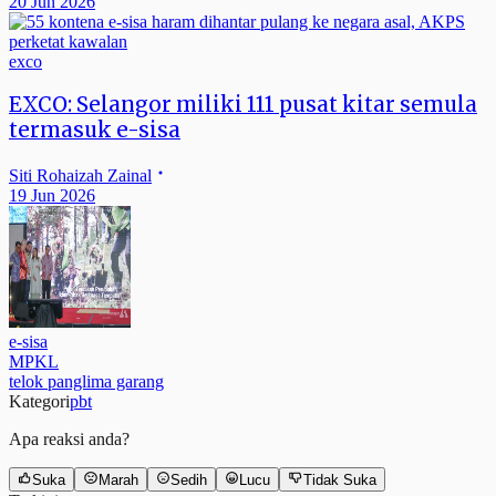
20 Jun 2026
exco
EXCO: Selangor miliki 111 pusat kitar semula
termasuk e-sisa
Siti Rohaizah Zainal
19 Jun 2026
e-sisa
MPKL
telok panglima garang
Kategori
pbt
Apa reaksi anda?
Suka
Marah
Sedih
Lucu
Tidak Suka