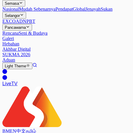
Semasa
Nasional
Mudah Sebenarnya
Pendapat
Global
Jenayah
Sukan
Selangor
EXCO
ADN
PBT
Pancawarna
Rencana
Seni & Budaya
Galeri
Hebahan
Akhbar Digital
SUKMA 2026
Aduan
Light
Theme
Live
TV
BM
EN
中文
தமிழ்