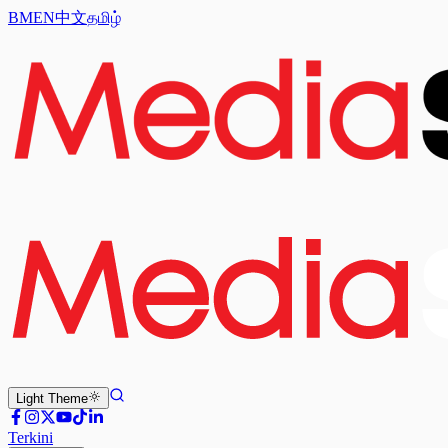
BM
EN
中文
தமிழ்
Light
Theme
Terkini