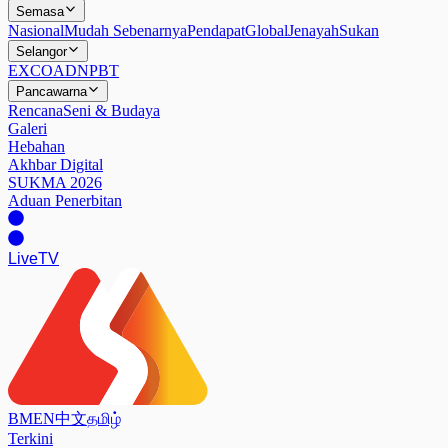
Semasa
Nasional
Mudah Sebenarnya
Pendapat
Global
Jenayah
Sukan
Selangor
EXCO
ADN
PBT
Pancawarna
Rencana
Seni & Budaya
Galeri
Hebahan
Akhbar Digital
SUKMA 2026
Aduan Penerbitan
Live
TV
BM
EN
中文
தமிழ்
Terkini