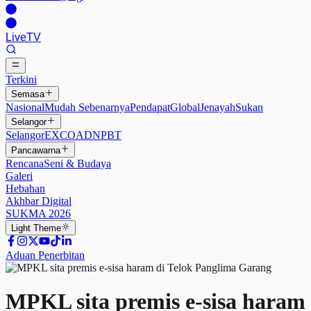
Live
TV
Terkini
Semasa
Nasional
Mudah Sebenarnya
Pendapat
Global
Jenayah
Sukan
Selangor
Selangor
EXCO
ADN
PBT
Pancawarna
Rencana
Seni & Budaya
Galeri
Hebahan
Akhbar Digital
SUKMA 2026
Light
Theme
Aduan Penerbitan
MPKL sita premis e-sisa haram