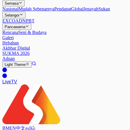
Semasa
Nasional
Mudah Sebenarnya
Pendapat
Global
Jenayah
Sukan
Selangor
EXCO
ADN
PBT
Pancawarna
Rencana
Seni & Budaya
Galeri
Hebahan
Akhbar Digital
SUKMA 2026
Aduan
Light
Theme
Live
TV
BM
EN
中文
தமிழ்