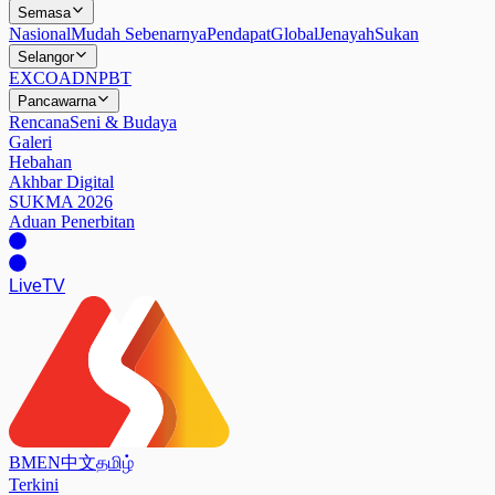
Semasa
Nasional
Mudah Sebenarnya
Pendapat
Global
Jenayah
Sukan
Selangor
EXCO
ADN
PBT
Pancawarna
Rencana
Seni & Budaya
Galeri
Hebahan
Akhbar Digital
SUKMA 2026
Aduan Penerbitan
Live
TV
BM
EN
中文
தமிழ்
Terkini