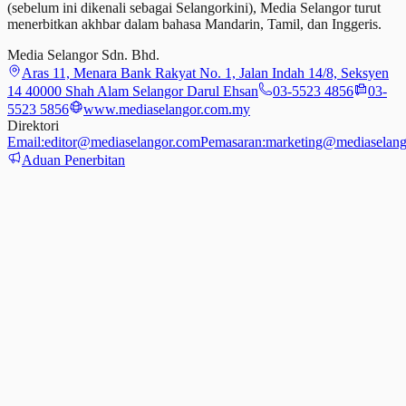
(sebelum ini dikenali sebagai Selangorkini), Media Selangor turut
menerbitkan akhbar dalam bahasa Mandarin, Tamil,
dan
Inggeris.
Media Selangor Sdn. Bhd.
Aras 11, Menara Bank Rakyat No. 1, Jalan Indah 14/8, Seksyen
14 40000 Shah Alam Selangor Darul Ehsan
03-5523 4856
03-
5523 5856
www.mediaselangor.com.my
Direktori
Email:
editor@mediaselangor.com
Pemasaran:
marketing@mediaselang
Aduan Penerbitan