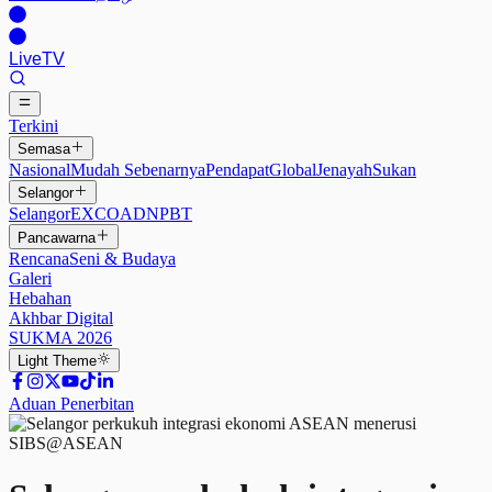
Live
TV
Terkini
Semasa
Nasional
Mudah Sebenarnya
Pendapat
Global
Jenayah
Sukan
Selangor
Selangor
EXCO
ADN
PBT
Pancawarna
Rencana
Seni & Budaya
Galeri
Hebahan
Akhbar Digital
SUKMA 2026
Light
Theme
Aduan Penerbitan