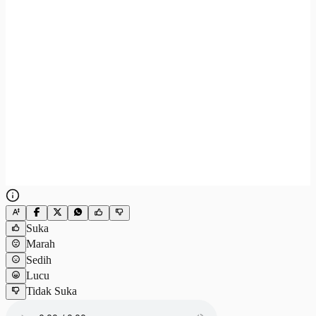
Suka
Marah
Sedih
Lucu
Tidak Suka