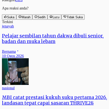
Apa reaksi anda?
Suka
Marah
Sedih
Lucu
Tidak Suka
Terkini
jenayah
Pelajar sembilan tahun dakwa dibuli senior,
badan dan muka lebam
Bernama
10 Ogos 2026
nasional
MBI catat prestasi kukuh suku pertama 2026,
landasan tepat capai sasaran THRIVE28