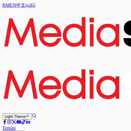
BM
EN
中文
தமிழ்
Light
Theme
Terkini