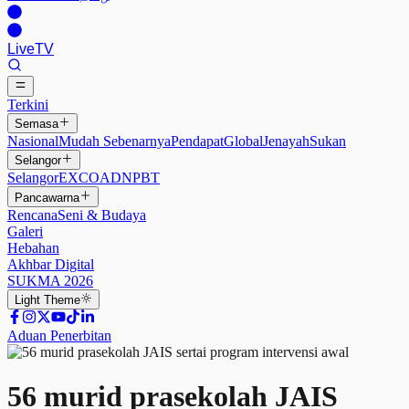
Live
TV
Terkini
Semasa
Nasional
Mudah Sebenarnya
Pendapat
Global
Jenayah
Sukan
Selangor
Selangor
EXCO
ADN
PBT
Pancawarna
Rencana
Seni & Budaya
Galeri
Hebahan
Akhbar Digital
SUKMA 2026
Light
Theme
Aduan Penerbitan
56 murid prasekolah JAIS