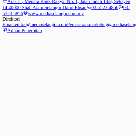
Aras 11, Menara Bank Rakyat No. 1, Jalan Indah 14/8, Seksyen
14 40000 Shah Alam Selangor Darul Ehsan
03-5523 4856
03-
5523 5856
www.mediaselangor.com.my
Direktori
Email:
editor@mediaselangor.com
Pemasaran:
marketing@mediaselang
Aduan Penerbitan