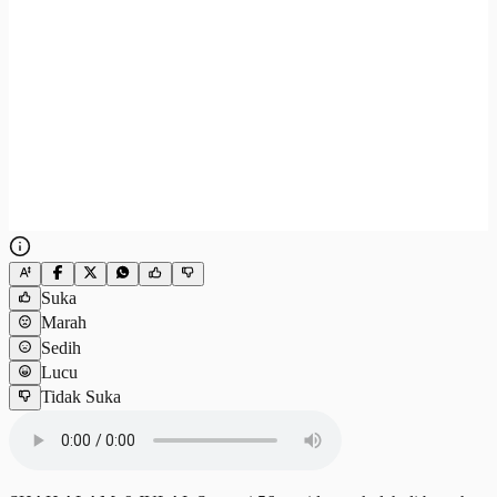
Suka
Marah
Sedih
Lucu
Tidak Suka