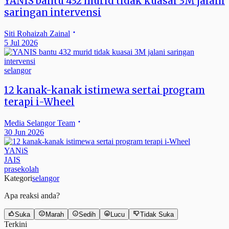
YANIS bantu 432 murid tidak kuasai 3M jalani
saringan intervensi
Siti Rohaizah Zainal
5 Jul 2026
selangor
12 kanak-kanak istimewa sertai program
terapi i-Wheel
Media Selangor Team
30 Jun 2026
YANiS
JAIS
prasekolah
Kategori
selangor
Apa reaksi anda?
Suka
Marah
Sedih
Lucu
Tidak Suka
Terkini