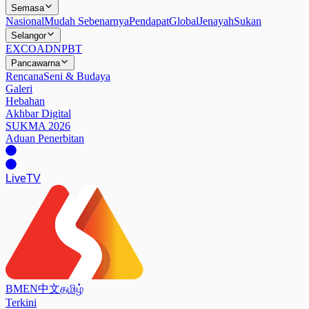
Semasa
Nasional
Mudah Sebenarnya
Pendapat
Global
Jenayah
Sukan
Selangor
EXCO
ADN
PBT
Pancawarna
Rencana
Seni & Budaya
Galeri
Hebahan
Akhbar Digital
SUKMA 2026
Aduan Penerbitan
Live
TV
BM
EN
中文
தமிழ்
Terkini