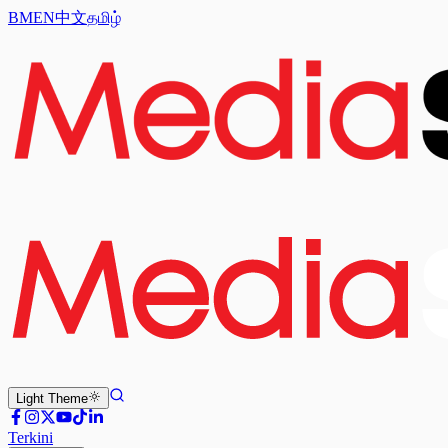
BM
EN
中文
தமிழ்
Light
Theme
Terkini