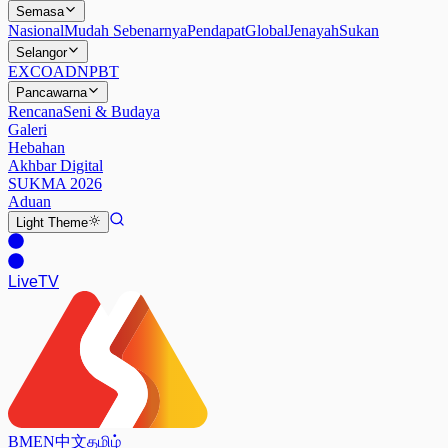
Semasa
Nasional
Mudah Sebenarnya
Pendapat
Global
Jenayah
Sukan
Selangor
EXCO
ADN
PBT
Pancawarna
Rencana
Seni & Budaya
Galeri
Hebahan
Akhbar Digital
SUKMA 2026
Aduan
Light
Theme
Live
TV
BM
EN
中文
தமிழ்