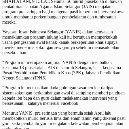
SHAH ALAM, 9 JULAI: Seramai 56 murid prasekolah di bawah
pentadbiran Jabatan Agama Islam Selangor (JAIS) menjalani
program pra saringan bagi mengenal pasti keperluan intervensi awal
untuk membantu perkembangan pembelajaran dan tumbesaran
mereka.
Yayasan Insan Istimewa Selangor (YANIS) dalam kenyataan
memaklumkan program julung kali itu bertujuan memperkukuh
usaha pengesanan awal kanak-kanak berkeperluan khas supaya
mereka menerima sokongan sewajarnya sebelum memasuki alam
persekolahan.
“Program ini merupakan anjuran YANIS dengan melibatkan
kesemua 13 prasekolah JAIS di seluruh Selangor, hasil kerjasama
Pusat Perkhidmatan Pendidikan Khas (3PK), Jabatan Pendidikan
Negeri Selangor (JPNS).
“Program ini memastikan tiada golongan sasar tercicir daripada
sistem sokongan perkembangan awal di samping memberi panduan
kepada ibu bapa dan guru dalam melaksanakan intervensi yang
bersesuaian," katanya menerusi Facebook.
Menurut YANIS, pra saringan yang bermula sejak April lalu
membabitkan murid berusia lima dan enam tahun yang dikenal pasti
guru serta pembantu guru mengalami kelewatan pembelajaran atau
perkembangan.