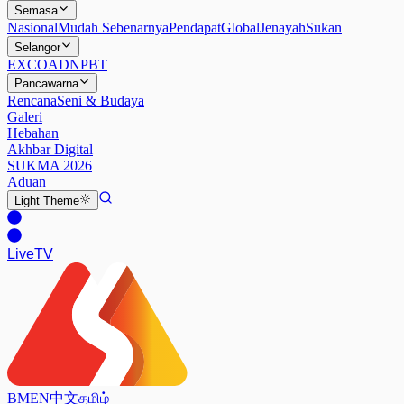
Semasa
Nasional
Mudah Sebenarnya
Pendapat
Global
Jenayah
Sukan
Selangor
EXCO
ADN
PBT
Pancawarna
Rencana
Seni & Budaya
Galeri
Hebahan
Akhbar Digital
SUKMA 2026
Aduan
Light
Theme
Live
TV
BM
EN
中文
தமிழ்