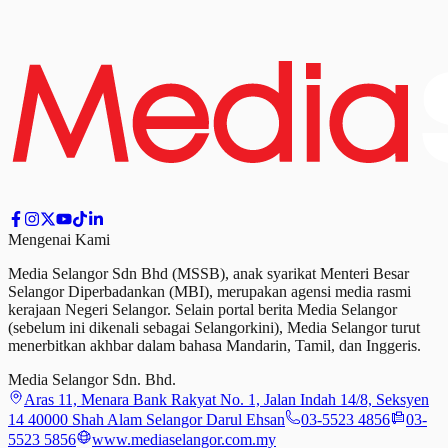
Mengenai Kami
Media Selangor Sdn Bhd (MSSB), anak syarikat Menteri Besar
Selangor Diperbadankan (MBI), merupakan agensi media rasmi
kerajaan Negeri Selangor. Selain portal berita Media Selangor
(sebelum ini dikenali sebagai Selangorkini), Media Selangor turut
menerbitkan akhbar dalam bahasa Mandarin, Tamil,
dan
Inggeris.
Media Selangor Sdn. Bhd.
Aras 11, Menara Bank Rakyat No. 1, Jalan Indah 14/8, Seksyen
14 40000 Shah Alam Selangor Darul Ehsan
03-5523 4856
03-
5523 5856
www.mediaselangor.com.my