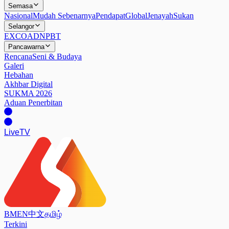
Semasa
Nasional
Mudah Sebenarnya
Pendapat
Global
Jenayah
Sukan
Selangor
EXCO
ADN
PBT
Pancawarna
Rencana
Seni & Budaya
Galeri
Hebahan
Akhbar Digital
SUKMA 2026
Aduan Penerbitan
Live
TV
BM
EN
中文
தமிழ்
Terkini