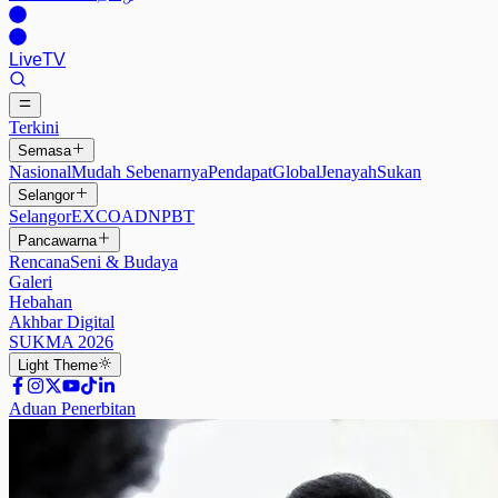
Live
TV
Terkini
Semasa
Nasional
Mudah Sebenarnya
Pendapat
Global
Jenayah
Sukan
Selangor
Selangor
EXCO
ADN
PBT
Pancawarna
Rencana
Seni & Budaya
Galeri
Hebahan
Akhbar Digital
SUKMA 2026
Light
Theme
Aduan Penerbitan