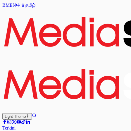
BM
EN
中文
தமிழ்
Light
Theme
Terkini