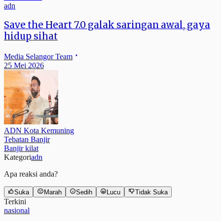
adn
Save the Heart 7.0 galak saringan awal, gaya
hidup sihat
Media Selangor Team
25 Mei 2026
ADN Kota Kemuning
Tebatan Banjir
Banjir kilat
Kategori
adn
Apa reaksi anda?
Suka
Marah
Sedih
Lucu
Tidak Suka
Terkini
nasional