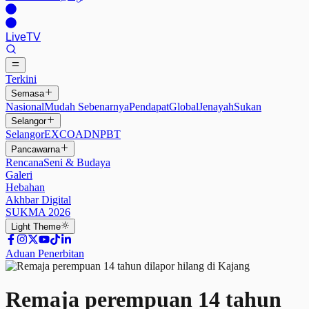
Live
TV
Terkini
Semasa
Nasional
Mudah Sebenarnya
Pendapat
Global
Jenayah
Sukan
Selangor
Selangor
EXCO
ADN
PBT
Pancawarna
Rencana
Seni & Budaya
Galeri
Hebahan
Akhbar Digital
SUKMA 2026
Light
Theme
Aduan Penerbitan
Remaja perempuan 14 tahun