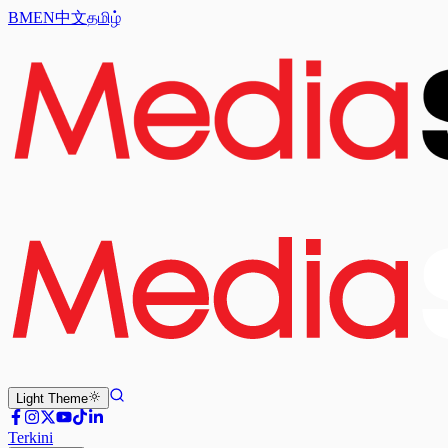
BM
EN
中文
தமிழ்
Light
Theme
Terkini