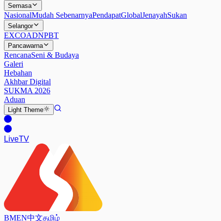
Semasa
Nasional
Mudah Sebenarnya
Pendapat
Global
Jenayah
Sukan
Selangor
EXCO
ADN
PBT
Pancawarna
Rencana
Seni & Budaya
Galeri
Hebahan
Akhbar Digital
SUKMA 2026
Aduan
Light
Theme
Live
TV
BM
EN
中文
தமிழ்