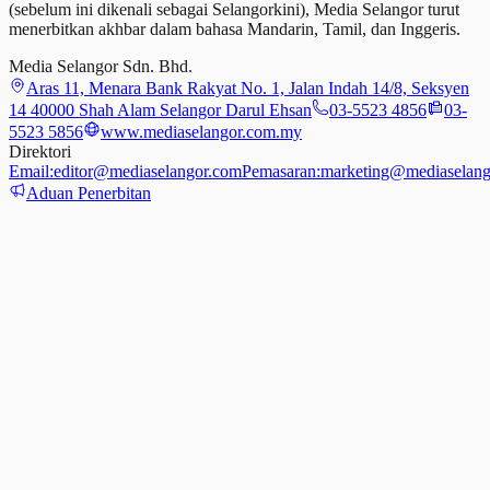
(sebelum ini dikenali sebagai Selangorkini), Media Selangor turut
menerbitkan akhbar dalam bahasa Mandarin, Tamil,
dan
Inggeris.
Media Selangor Sdn. Bhd.
Aras 11, Menara Bank Rakyat No. 1, Jalan Indah 14/8, Seksyen
14 40000 Shah Alam Selangor Darul Ehsan
03-5523 4856
03-
5523 5856
www.mediaselangor.com.my
Direktori
Email:
editor@mediaselangor.com
Pemasaran:
marketing@mediaselang
Aduan Penerbitan