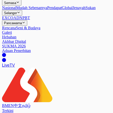
Semasa
Nasional
Mudah Sebenarnya
Pendapat
Global
Jenayah
Sukan
Selangor
EXCO
ADN
PBT
Pancawarna
Rencana
Seni & Budaya
Galeri
Hebahan
Akhbar Digital
SUKMA 2026
Aduan Penerbitan
Live
TV
BM
EN
中文
தமிழ்
Terkini