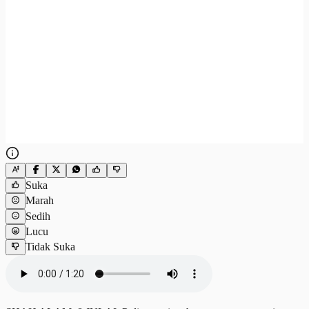
Suka
Marah
Sedih
Lucu
Tidak Suka