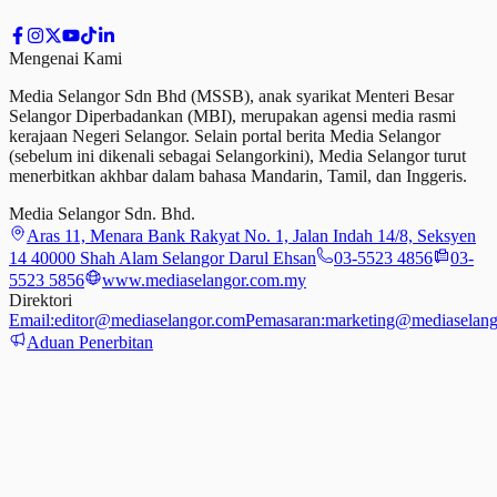
Mengenai Kami
Media Selangor Sdn Bhd (MSSB), anak syarikat Menteri Besar
Selangor Diperbadankan (MBI), merupakan agensi media rasmi
kerajaan Negeri Selangor. Selain portal berita Media Selangor
(sebelum ini dikenali sebagai Selangorkini), Media Selangor turut
menerbitkan akhbar dalam bahasa Mandarin, Tamil,
dan
Inggeris.
Media Selangor Sdn. Bhd.
Aras 11, Menara Bank Rakyat No. 1, Jalan Indah 14/8, Seksyen
14 40000 Shah Alam Selangor Darul Ehsan
03-5523 4856
03-
5523 5856
www.mediaselangor.com.my
Direktori
Email:
editor@mediaselangor.com
Pemasaran:
marketing@mediaselang
Aduan Penerbitan