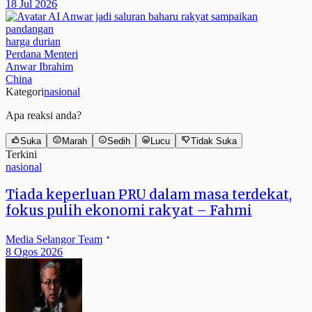
18 Jul 2026
harga durian
Perdana Menteri
Anwar Ibrahim
China
Kategori
nasional
Apa reaksi anda?
Suka
Marah
Sedih
Lucu
Tidak Suka
Terkini
nasional
Tiada keperluan PRU dalam masa terdekat,
fokus pulih ekonomi rakyat – Fahmi
Media Selangor Team
8 Ogos 2026