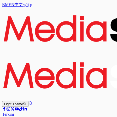
BM
EN
中文
தமிழ்
Light
Theme
Terkini