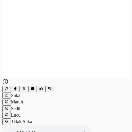
Suka
Marah
Sedih
Lucu
Tidak Suka