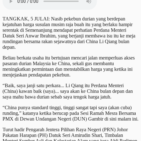
TANGKAK, 5 JULAI: Nasib pekebun durian yang berdepan
kejatuhan harga susulan musim raja buah itu yang berlaku hampir
serentak di Semenanjung mendapat perhatian Perdana Menteri
Datuk Seri Anwar Ibrahim, yang berjanji membawa isu itu ke meja
rundingan bersama rakan sejawatnya dari China Li Qiang bulan
depan.
Beliau berkata usaha itu bertujuan mencari jalan memperluas akses
pasaran durian Malaysia ke China, sekali gus membantu
meningkatkan permintaan dan menstabilkan harga yang ketika ini
menjejaskan pendapatan pekebun.
“Baik, saya janji satu perkara... Li Qiang itu Perdana Menteri
(China) kawan baik (saya)... saya akan ke China bulan depan dan
saya mahu bawa durian sebab saya tengok harga jatuh.
“China punya standard tinggi, tinggi sangat tapi saya (akan cuba)
runding,” katanya ketika berucap pada Sesi Ramah Mesra Bersama
PMX di Dewan Undangan Negeri (DUN) Gambir di sini malam ini.
Turut hadir Pengarah Jentera Pilihan Raya Negeri (PRN) Johor
Pakatan Harapan (PH) Datuk Seri Amirudin Shari, Timbalan
Menteri Sumber Asli dan Kelestarian Alam yang juga Ahli Parlimen