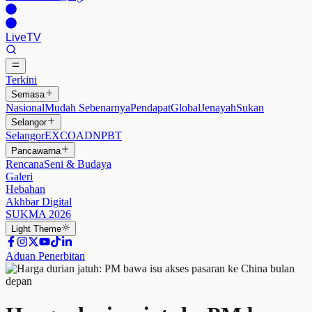
Live
TV
Terkini
Semasa
Nasional
Mudah Sebenarnya
Pendapat
Global
Jenayah
Sukan
Selangor
Selangor
EXCO
ADN
PBT
Pancawarna
Rencana
Seni & Budaya
Galeri
Hebahan
Akhbar Digital
SUKMA 2026
Light
Theme
Aduan Penerbitan