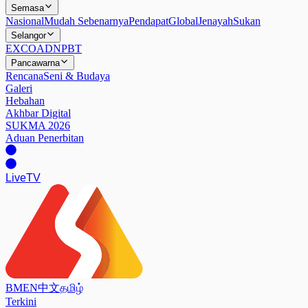
Semasa
Nasional
Mudah Sebenarnya
Pendapat
Global
Jenayah
Sukan
Selangor
EXCO
ADN
PBT
Pancawarna
Rencana
Seni & Budaya
Galeri
Hebahan
Akhbar Digital
SUKMA 2026
Aduan Penerbitan
Live
TV
BM
EN
中文
தமிழ்
Terkini