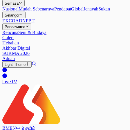
Semasa
Nasional
Mudah Sebenarnya
Pendapat
Global
Jenayah
Sukan
Selangor
EXCO
ADN
PBT
Pancawarna
Rencana
Seni & Budaya
Galeri
Hebahan
Akhbar Digital
SUKMA 2026
Aduan
Light
Theme
Live
TV
BM
EN
中文
தமிழ்