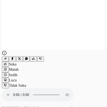
Suka
Marah
Sedih
Lucu
Tidak Suka