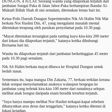
DUNGUN, 4 JULAI: Seorang wanita yang dilaporkan terjatuh dari
jambatan Sungai Paka di Jalan Jabor-Paka berhampiran Bandar Al-
Muktafi Billah Shah di sini semalam, ditemukan lemas hari ini.
Ketua Polis Daerah Dungun Superintenden Nik Ab Halim Nik Mat
berkata Nor Haslini Din, 47, yang mengalami masalah mental
ditemukan terapung oleh pasukan penyelamat pada 10.30 pagi.
“Mayat ditemukan tersangkut pada ranting kayu kira-kira 200 meter
dari lokasi dia dilaporkan terjatuh,” katanya ketika dihubungi
Bernama hari ini.
Wanita itu dilaporkan terjatuh dari jambatan berketinggian 45 meter
pada 10.30 pagi semalam.
Nik Ab Halim berkata mayat dibawa ke Hospital Dungun untuk
bedah siasat.
Sementara itu, bapa mangsa Din Zakaria, 77, berkata terkilan kerana
tidak sempat menyelamatkan anaknya walaupun bergegas ke
jambatan yang terletak kira-kira 100 meter dari rumahnya selepas
melihat anak bongsu daripada enam beradik tersebut terjatuh.
“Saya hanya mampu melihat Nor Haslini terkapai-kapai sebelum
dihanyutkan arus deras dan tenggelam,” katanya ketika ditemui di
lokasi kejadian.