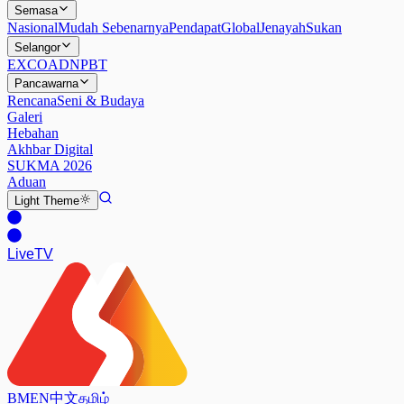
Semasa
Nasional
Mudah Sebenarnya
Pendapat
Global
Jenayah
Sukan
Selangor
EXCO
ADN
PBT
Pancawarna
Rencana
Seni & Budaya
Galeri
Hebahan
Akhbar Digital
SUKMA 2026
Aduan
Light
Theme
Live
TV
BM
EN
中文
தமிழ்