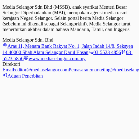
Media Selangor Sdn Bhd (MSSB), anak syarikat Menteri Besar
Selangor Diperbadankan (MBI), merupakan agensi media rasmi
kerajaan Negeri Selangor. Selain portal berita Media Selangor
(sebelum ini dikenali sebagai Selangorkini), Media Selangor turut
menerbitkan akhbar dalam bahasa Mandarin, Tamil,
dan
Inggeris.
Media Selangor Sdn. Bhd.
Aras 11, Menara Bank Rakyat No. 1, Jalan Indah 14/8, Seksyen
14 40000 Shah Alam Selangor Darul Ehsan
03-5523 4856
03-
5523 5856
www.mediaselangor.com.my
Direktori
Email:
editor@mediaselangor.com
Pemasaran:
marketing@mediaselang
Aduan Penerbitan