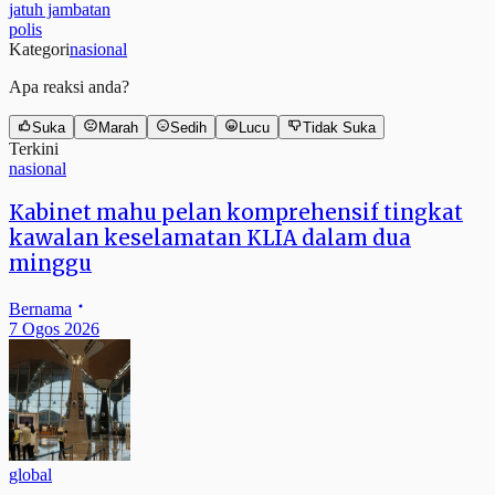
jatuh jambatan
polis
Kategori
nasional
Apa reaksi anda?
Suka
Marah
Sedih
Lucu
Tidak Suka
Terkini
nasional
Kabinet mahu pelan komprehensif tingkat
kawalan keselamatan KLIA dalam dua
minggu
Bernama
7 Ogos 2026
global