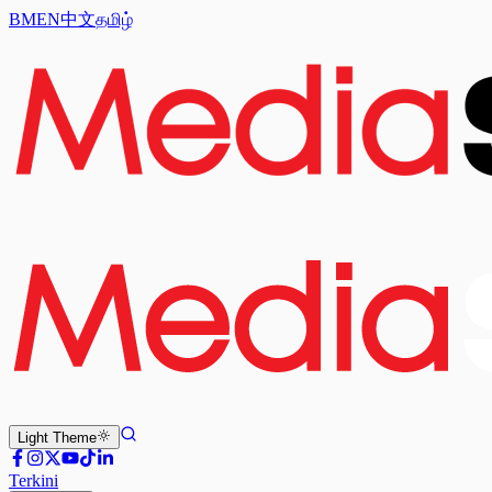
BM
EN
中文
தமிழ்
Light
Theme
Terkini