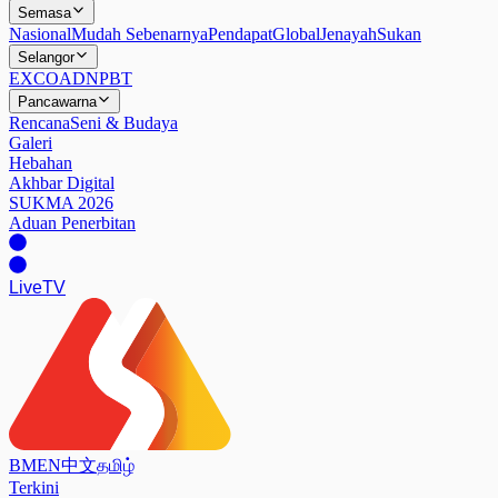
Semasa
Nasional
Mudah Sebenarnya
Pendapat
Global
Jenayah
Sukan
Selangor
EXCO
ADN
PBT
Pancawarna
Rencana
Seni & Budaya
Galeri
Hebahan
Akhbar Digital
SUKMA 2026
Aduan Penerbitan
Live
TV
BM
EN
中文
தமிழ்
Terkini