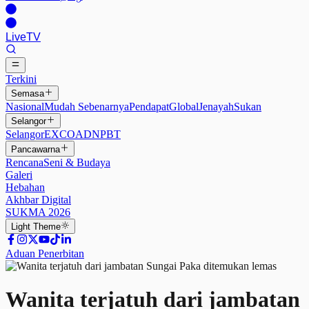
Live
TV
Terkini
Semasa
Nasional
Mudah Sebenarnya
Pendapat
Global
Jenayah
Sukan
Selangor
Selangor
EXCO
ADN
PBT
Pancawarna
Rencana
Seni & Budaya
Galeri
Hebahan
Akhbar Digital
SUKMA 2026
Light
Theme
Aduan Penerbitan
Wanita terjatuh dari jambatan