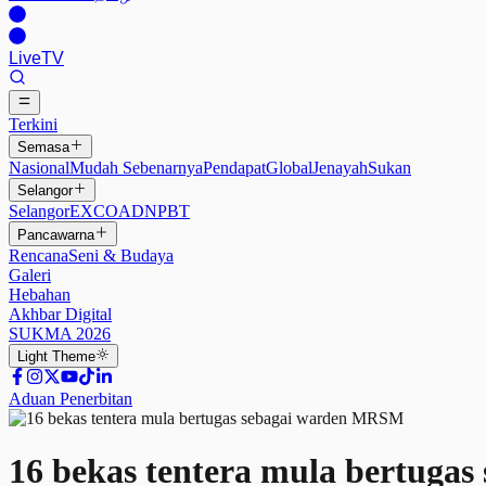
Live
TV
Terkini
Semasa
Nasional
Mudah Sebenarnya
Pendapat
Global
Jenayah
Sukan
Selangor
Selangor
EXCO
ADN
PBT
Pancawarna
Rencana
Seni & Budaya
Galeri
Hebahan
Akhbar Digital
SUKMA 2026
Light
Theme
Aduan Penerbitan
16 bekas tentera mula bertuga