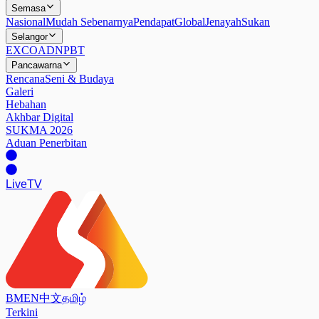
Semasa
Nasional
Mudah Sebenarnya
Pendapat
Global
Jenayah
Sukan
Selangor
EXCO
ADN
PBT
Pancawarna
Rencana
Seni & Budaya
Galeri
Hebahan
Akhbar Digital
SUKMA 2026
Aduan Penerbitan
Live
TV
BM
EN
中文
தமிழ்
Terkini