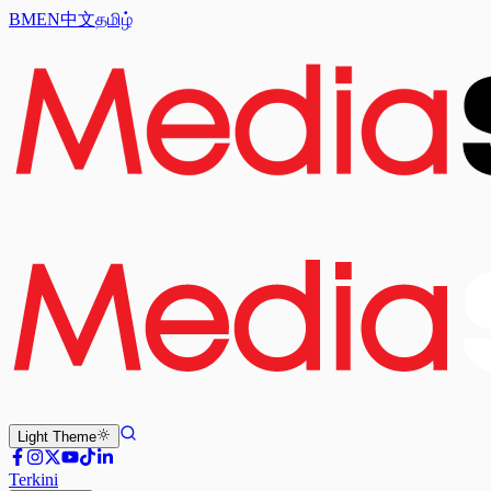
BM
EN
中文
தமிழ்
Light
Theme
Terkini