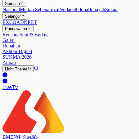
Semasa
Nasional
Mudah Sebenarnya
Pendapat
Global
Jenayah
Sukan
Selangor
EXCO
ADN
PBT
Pancawarna
Rencana
Seni & Budaya
Galeri
Hebahan
Akhbar Digital
SUKMA 2026
Aduan
Light
Theme
Live
TV
BM
EN
中文
தமிழ்