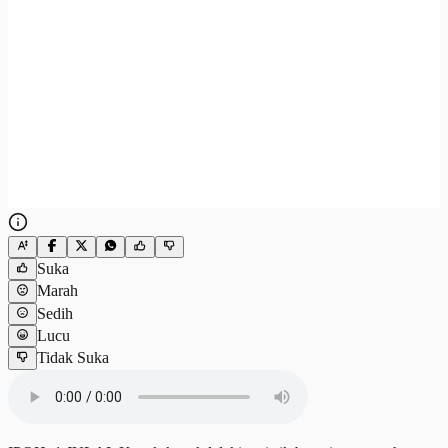
Suka
Marah
Sedih
Lucu
Tidak Suka