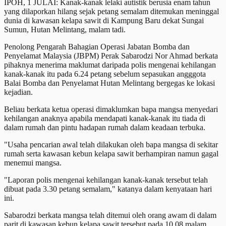
IPOH, 1 JULAI: Kanak-kanak lelaki autistik berusia enam tahun
yang dilaporkan hilang sejak petang semalam ditemukan meninggal
dunia di kawasan kelapa sawit di Kampung Baru dekat Sungai
Sumun, Hutan Melintang, malam tadi.
Penolong Pengarah Bahagian Operasi Jabatan Bomba dan
Penyelamat Malaysia (JBPM) Perak Sabarodzi Nor Ahmad berkata
pihaknya menerima maklumat daripada polis mengenai kehilangan
kanak-kanak itu pada 6.24 petang sebelum sepasukan angggota
Balai Bomba dan Penyelamat Hutan Melintang bergegas ke lokasi
kejadian.
Beliau berkata ketua operasi dimaklumkan bapa mangsa menyedari
kehilangan anaknya apabila mendapati kanak-kanak itu tiada di
dalam rumah dan pintu hadapan rumah dalam keadaan terbuka.
"Usaha pencarian awal telah dilakukan oleh bapa mangsa di sekitar
rumah serta kawasan kebun kelapa sawit berhampiran namun gagal
menemui mangsa.
"Laporan polis mengenai kehilangan kanak-kanak tersebut telah
dibuat pada 3.30 petang semalam," katanya dalam kenyataan hari
ini.
Sabarodzi berkata mangsa telah ditemui oleh orang awam di dalam
parit di kawasan kebun kelapa sawit tersebut pada 10.08 malam