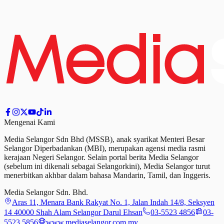
Mengenai Kami
Media Selangor Sdn Bhd (MSSB), anak syarikat Menteri Besar
Selangor Diperbadankan (MBI), merupakan agensi media rasmi
kerajaan Negeri Selangor. Selain portal berita Media Selangor
(sebelum ini dikenali sebagai Selangorkini), Media Selangor turut
menerbitkan akhbar dalam bahasa Mandarin, Tamil,
dan
Inggeris.
Media Selangor Sdn. Bhd.
Aras 11, Menara Bank Rakyat No. 1, Jalan Indah 14/8, Seksyen
14 40000 Shah Alam Selangor Darul Ehsan
03-5523 4856
03-
5523 5856
www.mediaselangor.com.my