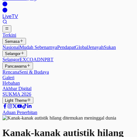
Live
TV
Terkini
Semasa
Nasional
Mudah Sebenarnya
Pendapat
Global
Jenayah
Sukan
Selangor
Selangor
EXCO
ADN
PBT
Pancawarna
Rencana
Seni & Budaya
Galeri
Hebahan
Akhbar Digital
SUKMA 2026
Light
Theme
Aduan Penerbitan
Kanak-kanak autistik hilang