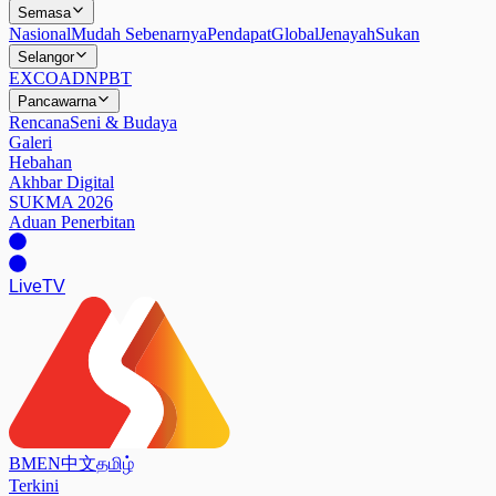
Semasa
Nasional
Mudah Sebenarnya
Pendapat
Global
Jenayah
Sukan
Selangor
EXCO
ADN
PBT
Pancawarna
Rencana
Seni & Budaya
Galeri
Hebahan
Akhbar Digital
SUKMA 2026
Aduan Penerbitan
Live
TV
BM
EN
中文
தமிழ்
Terkini