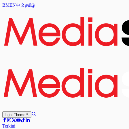
BM
EN
中文
தமிழ்
Light
Theme
Terkini