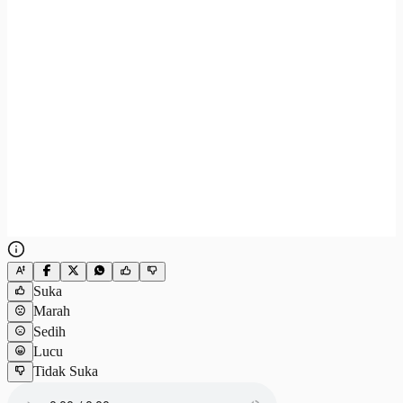
Suka
Marah
Sedih
Lucu
Tidak Suka