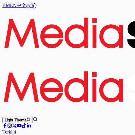
BM
EN
中文
தமிழ்
Light
Theme
Terkini