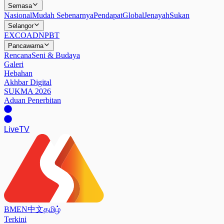
Semasa
Nasional
Mudah Sebenarnya
Pendapat
Global
Jenayah
Sukan
Selangor
EXCO
ADN
PBT
Pancawarna
Rencana
Seni & Budaya
Galeri
Hebahan
Akhbar Digital
SUKMA 2026
Aduan Penerbitan
Live
TV
BM
EN
中文
தமிழ்
Terkini