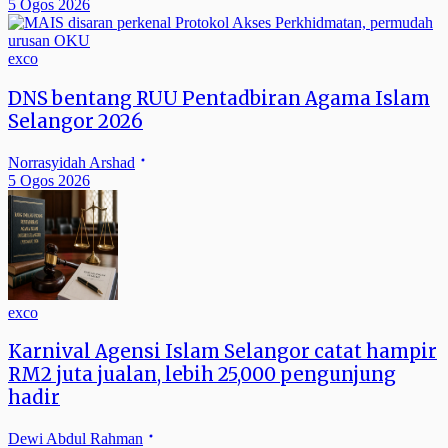
5 Ogos 2026
exco
DNS bentang RUU Pentadbiran Agama Islam
Selangor 2026
Norrasyidah Arshad
5 Ogos 2026
exco
Karnival Agensi Islam Selangor catat hampir
RM2 juta jualan, lebih 25,000 pengunjung
hadir
Dewi Abdul Rahman