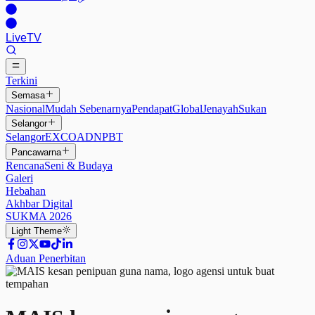
Live
TV
Terkini
Semasa
Nasional
Mudah Sebenarnya
Pendapat
Global
Jenayah
Sukan
Selangor
Selangor
EXCO
ADN
PBT
Pancawarna
Rencana
Seni & Budaya
Galeri
Hebahan
Akhbar Digital
SUKMA 2026
Light
Theme
Aduan Penerbitan