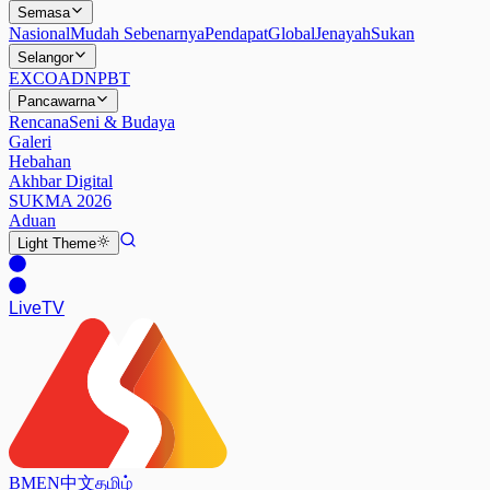
Semasa
Nasional
Mudah Sebenarnya
Pendapat
Global
Jenayah
Sukan
Selangor
EXCO
ADN
PBT
Pancawarna
Rencana
Seni & Budaya
Galeri
Hebahan
Akhbar Digital
SUKMA 2026
Aduan
Light
Theme
Live
TV
BM
EN
中文
தமிழ்