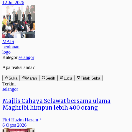
12 Jul 2026
MAIS
penipuan
logo
Kategori
selangor
Apa reaksi anda?
Suka
Marah
Sedih
Lucu
Tidak Suka
Terkini
selangor
Majlis Cahaya Selawat bersama ulama
Maghribi himpun lebih 400 orang
Fitri Hazim Hazam
6 Ogos 2026