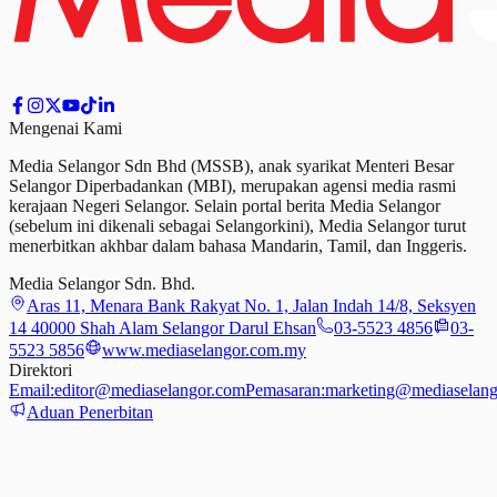
Mengenai Kami
Media Selangor Sdn Bhd (MSSB), anak syarikat Menteri Besar
Selangor Diperbadankan (MBI), merupakan agensi media rasmi
kerajaan Negeri Selangor. Selain portal berita Media Selangor
(sebelum ini dikenali sebagai Selangorkini), Media Selangor turut
menerbitkan akhbar dalam bahasa Mandarin, Tamil,
dan
Inggeris.
Media Selangor Sdn. Bhd.
Aras 11, Menara Bank Rakyat No. 1, Jalan Indah 14/8, Seksyen
14 40000 Shah Alam Selangor Darul Ehsan
03-5523 4856
03-
5523 5856
www.mediaselangor.com.my
Direktori
Email:
editor@mediaselangor.com
Pemasaran:
marketing@mediaselang
Aduan Penerbitan