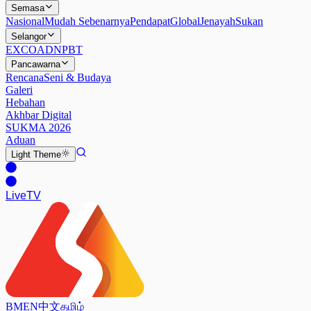
Semasa
Nasional
Mudah Sebenarnya
Pendapat
Global
Jenayah
Sukan
Selangor
EXCO
ADN
PBT
Pancawarna
Rencana
Seni & Budaya
Galeri
Hebahan
Akhbar Digital
SUKMA 2026
Aduan
Light
Theme
Live
TV
BM
EN
中文
தமிழ்