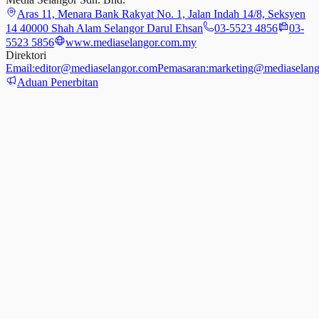
Aras 11, Menara Bank Rakyat No. 1, Jalan Indah 14/8, Seksyen
14 40000 Shah Alam Selangor Darul Ehsan
03-5523 4856
03-
5523 5856
www.mediaselangor.com.my
Direktori
Email:
editor@mediaselangor.com
Pemasaran:
marketing@mediaselang
Aduan Penerbitan