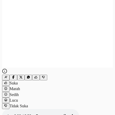
Suka
Marah
Sedih
Lucu
Tidak Suka