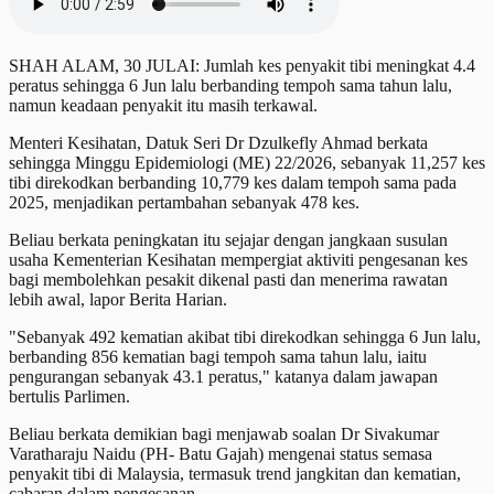
SHAH ALAM, 30 JULAI: Jumlah kes penyakit tibi meningkat 4.4
peratus sehingga 6 Jun lalu berbanding tempoh sama tahun lalu,
namun keadaan penyakit itu masih terkawal.
Menteri Kesihatan, Datuk Seri Dr Dzulkefly Ahmad berkata
sehingga Minggu Epidemiologi (ME) 22/2026, sebanyak 11,257 kes
tibi direkodkan berbanding 10,779 kes dalam tempoh sama pada
2025, menjadikan pertambahan sebanyak 478 kes.
Beliau berkata peningkatan itu sejajar dengan jangkaan susulan
usaha Kementerian Kesihatan mempergiat aktiviti pengesanan kes
bagi membolehkan pesakit dikenal pasti dan menerima rawatan
lebih awal, lapor Berita Harian.
"Sebanyak 492 kematian akibat tibi direkodkan sehingga 6 Jun lalu,
berbanding 856 kematian bagi tempoh sama tahun lalu, iaitu
pengurangan sebanyak 43.1 peratus," katanya dalam jawapan
bertulis Parlimen.
Beliau berkata demikian bagi menjawab soalan Dr Sivakumar
Varatharaju Naidu (PH- Batu Gajah) mengenai status semasa
penyakit tibi di Malaysia, termasuk trend jangkitan dan kematian,
cabaran dalam pengesanan.