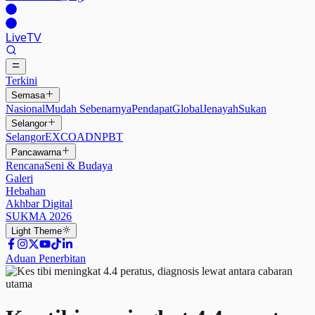
Live
TV
Terkini
Semasa
Nasional
Mudah Sebenarnya
Pendapat
Global
Jenayah
Sukan
Selangor
Selangor
EXCO
ADN
PBT
Pancawarna
Rencana
Seni & Budaya
Galeri
Hebahan
Akhbar Digital
SUKMA 2026
Light
Theme
Aduan Penerbitan