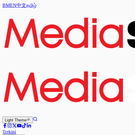
BM
EN
中文
தமிழ்
Light
Theme
Terkini