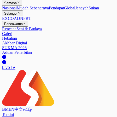
Semasa
Nasional
Mudah Sebenarnya
Pendapat
Global
Jenayah
Sukan
Selangor
EXCO
ADN
PBT
Pancawarna
Rencana
Seni & Budaya
Galeri
Hebahan
Akhbar Digital
SUKMA 2026
Aduan Penerbitan
Live
TV
BM
EN
中文
தமிழ்
Terkini