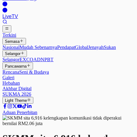
Live
TV
Terkini
Semasa
Nasional
Mudah Sebenarnya
Pendapat
Global
Jenayah
Sukan
Selangor
Selangor
EXCO
ADN
PBT
Pancawarna
Rencana
Seni & Budaya
Galeri
Hebahan
Akhbar Digital
SUKMA 2026
Light
Theme
Aduan Penerbitan