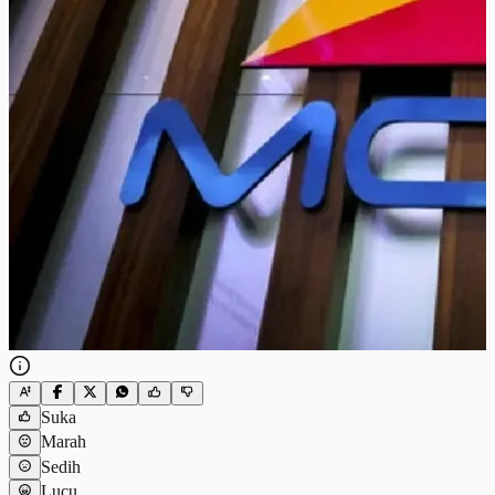
Suka
Marah
Sedih
Lucu