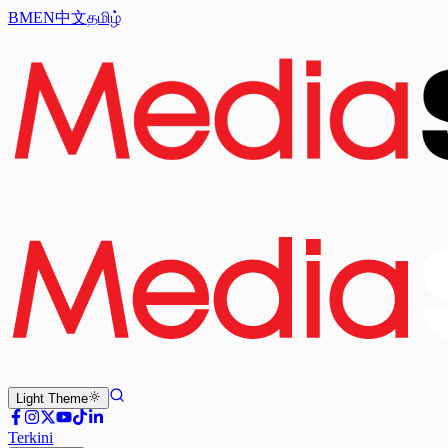
BM
EN
中文
தமிழ்
Light
Theme
Terkini