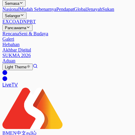
Semasa
Nasional
Mudah Sebenarnya
Pendapat
Global
Jenayah
Sukan
Selangor
EXCO
ADN
PBT
Pancawarna
Rencana
Seni & Budaya
Galeri
Hebahan
Akhbar Digital
SUKMA 2026
Aduan
Light
Theme
Live
TV
BM
EN
中文
தமிழ்