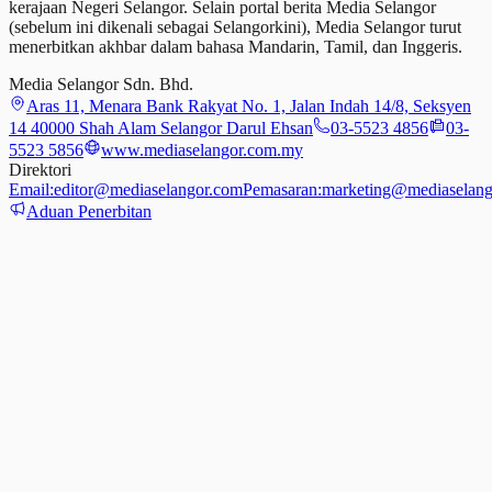
kerajaan Negeri Selangor. Selain portal berita Media Selangor
(sebelum ini dikenali sebagai Selangorkini), Media Selangor turut
menerbitkan akhbar dalam bahasa Mandarin, Tamil,
dan
Inggeris.
Media Selangor Sdn. Bhd.
Aras 11, Menara Bank Rakyat No. 1, Jalan Indah 14/8, Seksyen
14 40000 Shah Alam Selangor Darul Ehsan
03-5523 4856
03-
5523 5856
www.mediaselangor.com.my
Direktori
Email:
editor@mediaselangor.com
Pemasaran:
marketing@mediaselang
Aduan Penerbitan