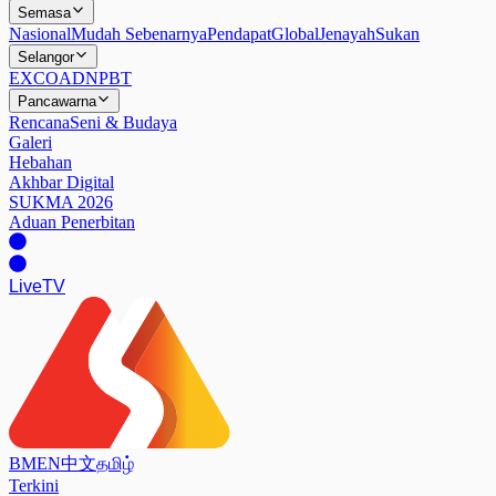
Semasa
Nasional
Mudah Sebenarnya
Pendapat
Global
Jenayah
Sukan
Selangor
EXCO
ADN
PBT
Pancawarna
Rencana
Seni & Budaya
Galeri
Hebahan
Akhbar Digital
SUKMA 2026
Aduan Penerbitan
Live
TV
BM
EN
中文
தமிழ்
Terkini