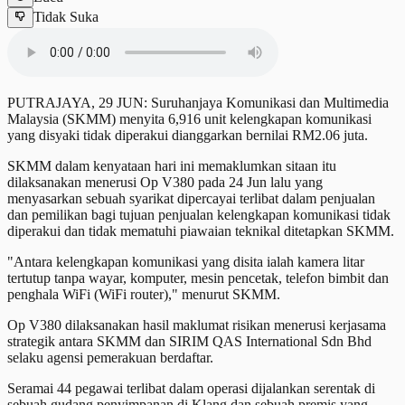
Tidak Suka
PUTRAJAYA, 29 JUN: Suruhanjaya Komunikasi dan Multimedia
Malaysia (SKMM) menyita 6,916 unit kelengkapan komunikasi
yang disyaki tidak diperakui dianggarkan bernilai RM2.06 juta.
SKMM dalam kenyataan hari ini memaklumkan sitaan itu
dilaksanakan menerusi Op V380 pada 24 Jun lalu yang
menyasarkan sebuah syarikat dipercayai terlibat dalam penjualan
dan pemilikan bagi tujuan penjualan kelengkapan komunikasi tidak
diperakui dan tidak mematuhi piawaian teknikal ditetapkan SKMM.
"Antara kelengkapan komunikasi yang disita ialah kamera litar
tertutup tanpa wayar, komputer, mesin pencetak, telefon bimbit dan
penghala WiFi (WiFi router)," menurut SKMM.
Op V380 dilaksanakan hasil maklumat risikan menerusi kerjasama
strategik antara SKMM dan SIRIM QAS International Sdn Bhd
selaku agensi pemerakuan berdaftar.
Seramai 44 pegawai terlibat dalam operasi dijalankan serentak di
sebuah gudang penyimpanan di Klang dan sebuah premis yang