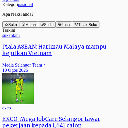
Kategori
nasional
Apa reaksi anda?
Suka
Marah
Sedih
Lucu
Tidak Suka
Terkini
sukankini
Piala ASEAN: Harimau Malaya mampu
kejutkan Vietnam
Media Selangor Team
10 Ogos 2026
exco
EXCO: Mega JobCare Selangor tawar
pekerjaan kepada 1,641 calon