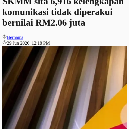
SKMM sita 6,916 kelengkapan
komunikasi tidak diperakui
bernilai RM2.06 juta
Bernama
29 Jun 2026, 12:18 PM