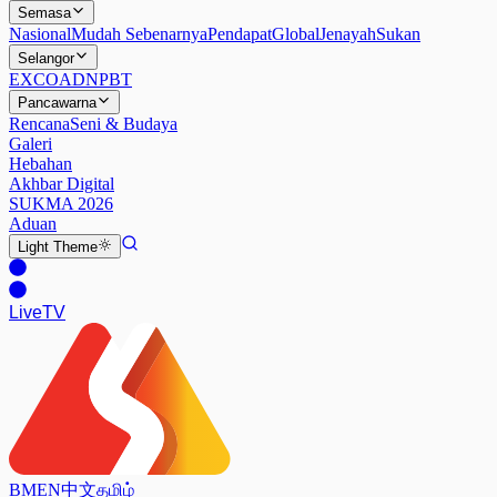
Semasa
Nasional
Mudah Sebenarnya
Pendapat
Global
Jenayah
Sukan
Selangor
EXCO
ADN
PBT
Pancawarna
Rencana
Seni & Budaya
Galeri
Hebahan
Akhbar Digital
SUKMA 2026
Aduan
Light
Theme
Live
TV
BM
EN
中文
தமிழ்