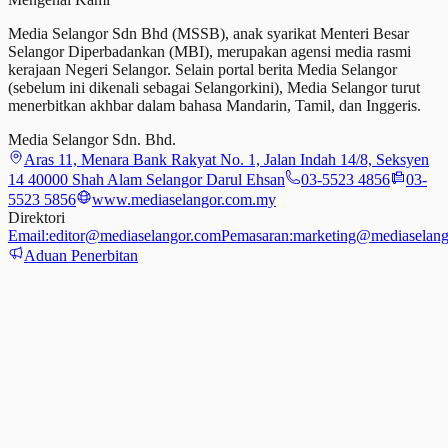
Media Selangor Sdn Bhd (MSSB), anak syarikat Menteri Besar
Selangor Diperbadankan (MBI), merupakan agensi media rasmi
kerajaan Negeri Selangor. Selain portal berita Media Selangor
(sebelum ini dikenali sebagai Selangorkini), Media Selangor turut
menerbitkan akhbar dalam bahasa Mandarin, Tamil,
dan
Inggeris.
Media Selangor Sdn. Bhd.
Aras 11, Menara Bank Rakyat No. 1, Jalan Indah 14/8, Seksyen
14 40000 Shah Alam Selangor Darul Ehsan
03-5523 4856
03-
5523 5856
www.mediaselangor.com.my
Direktori
Email:
editor@mediaselangor.com
Pemasaran:
marketing@mediaselang
Aduan Penerbitan