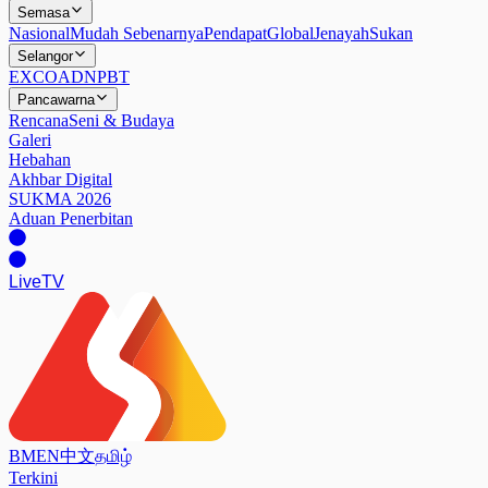
Semasa
Nasional
Mudah Sebenarnya
Pendapat
Global
Jenayah
Sukan
Selangor
EXCO
ADN
PBT
Pancawarna
Rencana
Seni & Budaya
Galeri
Hebahan
Akhbar Digital
SUKMA 2026
Aduan Penerbitan
Live
TV
BM
EN
中文
தமிழ்
Terkini