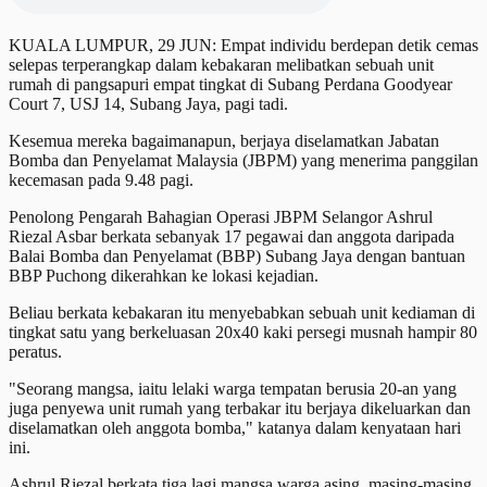
KUALA LUMPUR, 29 JUN: Empat individu berdepan detik cemas
selepas terperangkap dalam kebakaran melibatkan sebuah unit
rumah di pangsapuri empat tingkat di Subang Perdana Goodyear
Court 7, USJ 14, Subang Jaya, pagi tadi.
Kesemua mereka bagaimanapun, berjaya diselamatkan Jabatan
Bomba dan Penyelamat Malaysia (JBPM) yang menerima panggilan
kecemasan pada 9.48 pagi.
​Penolong Pengarah Bahagian Operasi JBPM Selangor Ashrul
Riezal Asbar berkata sebanyak 17 pegawai dan anggota daripada
Balai Bomba dan Penyelamat (BBP) Subang Jaya dengan bantuan
BBP Puchong dikerahkan ke lokasi kejadian.
Beliau berkata kebakaran itu menyebabkan sebuah unit kediaman di
tingkat satu yang berkeluasan 20x40 kaki persegi musnah hampir 80
peratus.
​"Seorang mangsa, iaitu lelaki warga tempatan berusia 20-an yang
juga penyewa unit rumah yang terbakar itu berjaya dikeluarkan dan
diselamatkan oleh anggota bomba," katanya dalam kenyataan hari
ini.
Ashrul Riezal berkata tiga lagi mangsa warga asing, masing-masing