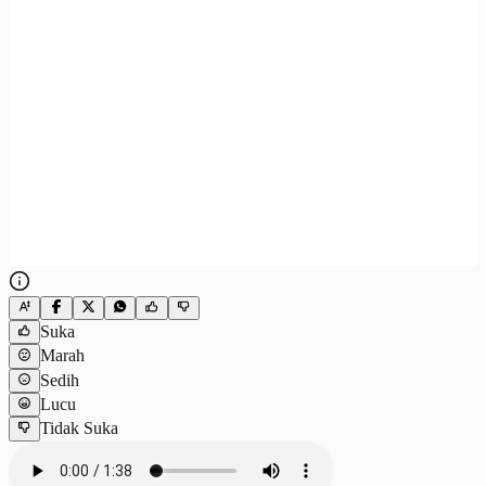
Suka
Marah
Sedih
Lucu
Tidak Suka