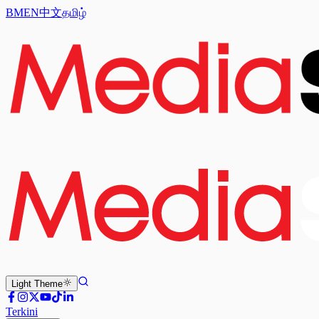
BM
EN
中文
தமிழ்
Light
Theme
Terkini