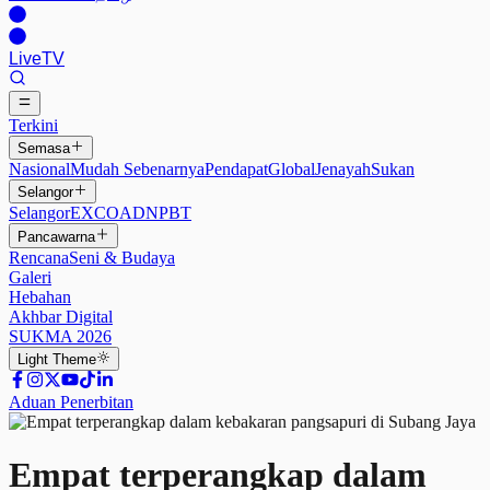
Live
TV
Terkini
Semasa
Nasional
Mudah Sebenarnya
Pendapat
Global
Jenayah
Sukan
Selangor
Selangor
EXCO
ADN
PBT
Pancawarna
Rencana
Seni & Budaya
Galeri
Hebahan
Akhbar Digital
SUKMA 2026
Light
Theme
Aduan Penerbitan
Empat terperangkap dalam