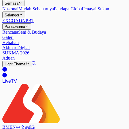
Semasa
Nasional
Mudah Sebenarnya
Pendapat
Global
Jenayah
Sukan
Selangor
EXCO
ADN
PBT
Pancawarna
Rencana
Seni & Budaya
Galeri
Hebahan
Akhbar Digital
SUKMA 2026
Aduan
Light
Theme
Live
TV
BM
EN
中文
தமிழ்