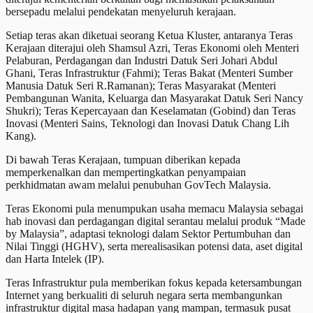
bersepadu melalui pendekatan menyeluruh kerajaan.
Setiap teras akan diketuai seorang Ketua Kluster, antaranya Teras
Kerajaan diterajui oleh Shamsul Azri, Teras Ekonomi oleh Menteri
Pelaburan, Perdagangan dan Industri Datuk Seri Johari Abdul
Ghani, Teras Infrastruktur (Fahmi); Teras Bakat (Menteri Sumber
Manusia Datuk Seri R.Ramanan); Teras Masyarakat (Menteri
Pembangunan Wanita, Keluarga dan Masyarakat Datuk Seri Nancy
Shukri); Teras Kepercayaan dan Keselamatan (Gobind) dan Teras
Inovasi (Menteri Sains, Teknologi dan Inovasi Datuk Chang Lih
Kang).
Di bawah Teras Kerajaan, tumpuan diberikan kepada
memperkenalkan dan mempertingkatkan penyampaian
perkhidmatan awam melalui penubuhan GovTech Malaysia.
Teras Ekonomi pula menumpukan usaha memacu Malaysia sebagai
hab inovasi dan perdagangan digital serantau melalui produk “Made
by Malaysia”, adaptasi teknologi dalam Sektor Pertumbuhan dan
Nilai Tinggi (HGHV), serta merealisasikan potensi data, aset digital
dan Harta Intelek (IP).
Teras Infrastruktur pula memberikan fokus kepada ketersambungan
Internet yang berkualiti di seluruh negara serta membangunkan
infrastruktur digital masa hadapan yang mampan, termasuk pusat