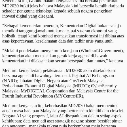
Sementara itu, Gobind dalam kenyataan sama berkata pelancaran
MD2030 bukti jelas bahawa Malaysia kini bersedia beralih daripada
sekadar pengguna teknologi kepada sebuah negara pengeluar
inovasi digital yang disegani.
"Sebagai kementerian peneraju, Kementerian Digital bukan sahaja
memikul tanggungjawab untuk mencapai sasaran ekonomi yang
holistik, tetapi kami komited memastikan transformasi ini dibina atas
asas kepercayaan, keselamatan data dan tadbir urus yang utuh.
"Melalui pendekatan menyeluruh kerajaan (Whole-of-Government),
kementerian akan memastikan gerak kerja agensi di bawah
kementerian ini dilaksanakan secara bersepadu dan tuntas," katanya.
Menurut kementerian, pelaksanaan MD2030 akan diselaraskan
bersama agensi di bawahnya termasuk Pejabat AI Kebangsaan
(NAIO); Jabatan Digital Negara atau GovTech Malaysia;
Perbadanan Ekonomi Digital Malaysia (MDEC); CyberSecurity
Malaysia; MyDIGITAL Corporation dan Malaysia Centre for the
Fourth Industrial Revolution (MYCentre4IR).
Menurut kenyataan itu, keberhasilan MD2030 bakal membentuk
acuan masa hadapan Malaysia yang berteraskan identiti dan ciri-ciri
Negara AI yang progresif, iaitu AI disepadukan dalam setiap aspek
kehidupan; data menjadi aset strategik negara; sistem bersifat pintar
dan autonomi, manakala rakyat pula berkembang maju bersama