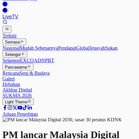
Live
TV
Terkini
Semasa
Nasional
Mudah Sebenarnya
Pendapat
Global
Jenayah
Sukan
Selangor
Selangor
EXCO
ADN
PBT
Pancawarna
Rencana
Seni & Budaya
Galeri
Hebahan
Akhbar Digital
SUKMA 2026
Light
Theme
Aduan Penerbitan
PM lancar Malaysia Digital