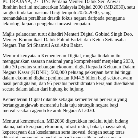
PUTRAJAYA, 27 JUN: Perdana Menteri Datuk Seri Anwar
Ibrahim hari ini melancarkan Malaysia Digital 2030 (MD2030), satu
rangka tindakan nasional bagi tempoh 2026-2030, yang
menandakan peralihan drastik fokus negara daripada pengguna
teknologi kepada pengeluar inovasi tempatan.
Majlis pelancaran turut dihadiri Menteri Digital Gobind Singh Deo,
Menteri Komunikasi Datuk Fahmi Fadzil dan Ketua Setiausaha
Negara Tan Sri Shamsul Azri Abu Bakar.
Menurut kenyataan Kementerian Digital, rangka tindakan itu
menggariskan sasaran nasional yang komprehensif menjelang 2030,
iaitu 30 peratus sumbangan ekonomi digital kepada Keluaran Dalam
Negara Kasar (KDNK); 500,000 peluang pekerjaan bernilai tinggi
dalam ekonomi digital; penjimatan RM4.5 bilion bagi sektor awam
hasil pendigitalan, dan 95 peratus perkhidmatan kerajaan disediakan
secara dalam talian dari hujung ke hujung.
Kementerian Digital dilantik sebagai kementerian peneraju yang
bertanggungjawab memandu hala tuju strategik negara bagi
merealisasikan agenda ke arah Negara AI 2030.
Menurut kementerian, MD2030 digerakkan melalui tujuh bidang
utama, iaitu kerajaan, ekonomi, infrastruktur, bakat, masyarakat,
kepercayaan dan keselamatan serta inovasi, dengan setiap teras
diterajui kementerian berkaitan bagi memastikan pelaksanaan