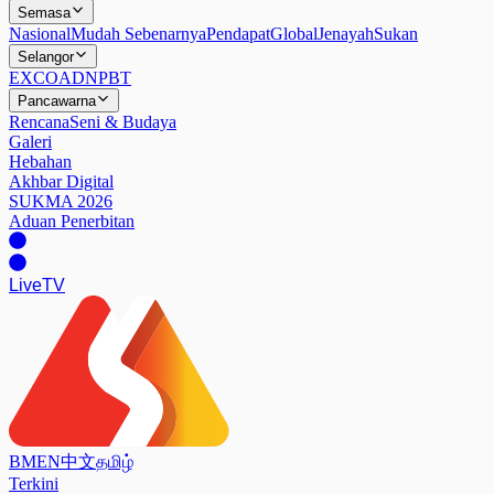
Semasa
Nasional
Mudah Sebenarnya
Pendapat
Global
Jenayah
Sukan
Selangor
EXCO
ADN
PBT
Pancawarna
Rencana
Seni & Budaya
Galeri
Hebahan
Akhbar Digital
SUKMA 2026
Aduan Penerbitan
Live
TV
BM
EN
中文
தமிழ்
Terkini