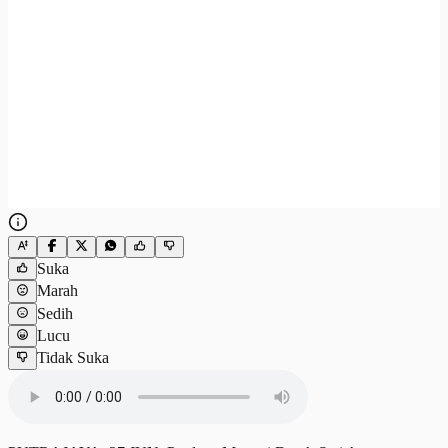
Suka
Marah
Sedih
Lucu
Tidak Suka