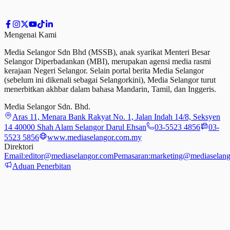
Mengenai Kami
Media Selangor Sdn Bhd (MSSB), anak syarikat Menteri Besar
Selangor Diperbadankan (MBI), merupakan agensi media rasmi
kerajaan Negeri Selangor. Selain portal berita Media Selangor
(sebelum ini dikenali sebagai Selangorkini), Media Selangor turut
menerbitkan akhbar dalam bahasa Mandarin, Tamil,
dan
Inggeris.
Media Selangor Sdn. Bhd.
Aras 11, Menara Bank Rakyat No. 1, Jalan Indah 14/8, Seksyen
14 40000 Shah Alam Selangor Darul Ehsan
03-5523 4856
03-
5523 5856
www.mediaselangor.com.my
Direktori
Email:
editor@mediaselangor.com
Pemasaran:
marketing@mediaselang
Aduan Penerbitan