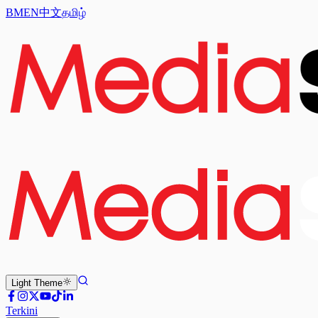
BM
EN
中文
தமிழ்
Light
Theme
Terkini