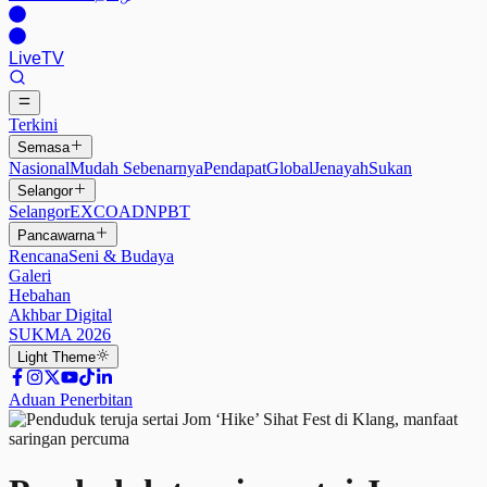
Live
TV
Terkini
Semasa
Nasional
Mudah Sebenarnya
Pendapat
Global
Jenayah
Sukan
Selangor
Selangor
EXCO
ADN
PBT
Pancawarna
Rencana
Seni & Budaya
Galeri
Hebahan
Akhbar Digital
SUKMA 2026
Light
Theme
Aduan Penerbitan