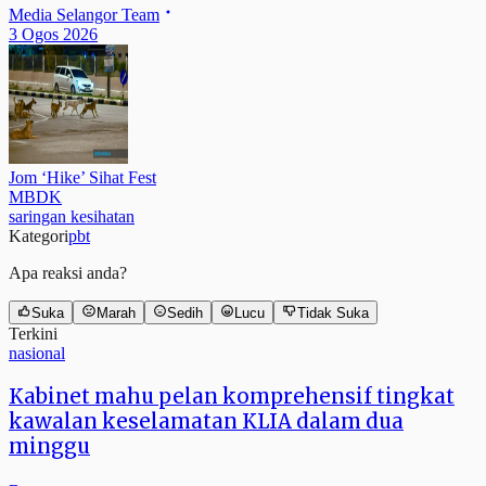
Media Selangor Team
3 Ogos 2026
Jom ‘Hike’ Sihat Fest
MBDK
saringan kesihatan
Kategori
pbt
Apa reaksi anda?
Suka
Marah
Sedih
Lucu
Tidak Suka
Terkini
nasional
Kabinet mahu pelan komprehensif tingkat
kawalan keselamatan KLIA dalam dua
minggu