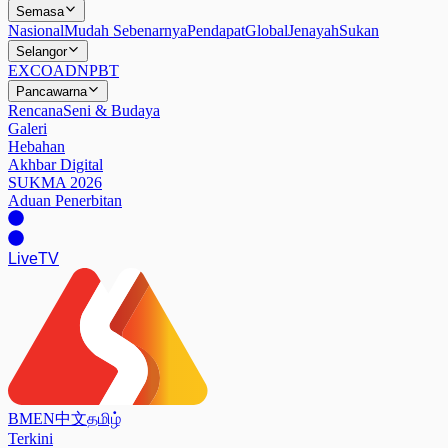
Semasa
Nasional
Mudah Sebenarnya
Pendapat
Global
Jenayah
Sukan
Selangor
EXCO
ADN
PBT
Pancawarna
Rencana
Seni & Budaya
Galeri
Hebahan
Akhbar Digital
SUKMA 2026
Aduan Penerbitan
Live
TV
BM
EN
中文
தமிழ்
Terkini