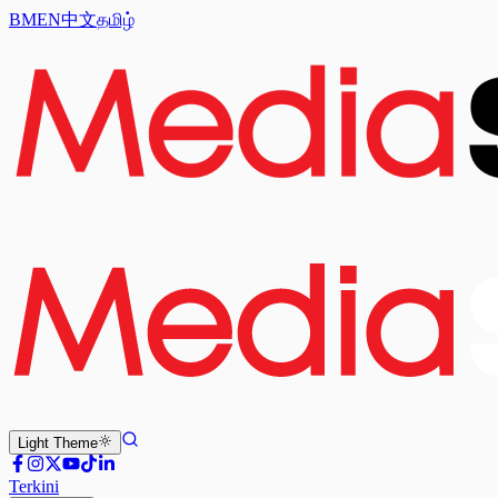
BM
EN
中文
தமிழ்
Light
Theme
Terkini