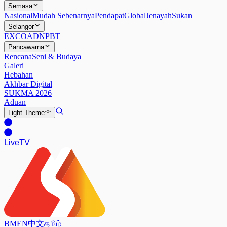
Semasa
Nasional
Mudah Sebenarnya
Pendapat
Global
Jenayah
Sukan
Selangor
EXCO
ADN
PBT
Pancawarna
Rencana
Seni & Budaya
Galeri
Hebahan
Akhbar Digital
SUKMA 2026
Aduan
Light
Theme
Live
TV
BM
EN
中文
தமிழ்