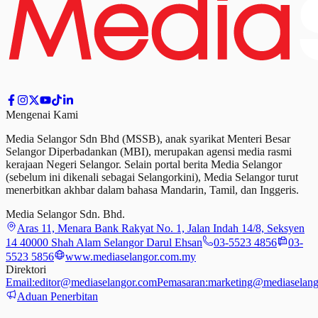
Mengenai Kami
Media Selangor Sdn Bhd (MSSB), anak syarikat Menteri Besar
Selangor Diperbadankan (MBI), merupakan agensi media rasmi
kerajaan Negeri Selangor. Selain portal berita Media Selangor
(sebelum ini dikenali sebagai Selangorkini), Media Selangor turut
menerbitkan akhbar dalam bahasa Mandarin, Tamil,
dan
Inggeris.
Media Selangor Sdn. Bhd.
Aras 11, Menara Bank Rakyat No. 1, Jalan Indah 14/8, Seksyen
14 40000 Shah Alam Selangor Darul Ehsan
03-5523 4856
03-
5523 5856
www.mediaselangor.com.my
Direktori
Email:
editor@mediaselangor.com
Pemasaran:
marketing@mediaselang
Aduan Penerbitan