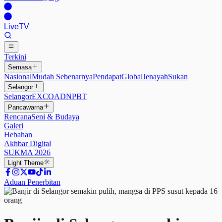
Live
TV
Terkini
Semasa
Nasional
Mudah Sebenarnya
Pendapat
Global
Jenayah
Sukan
Selangor
Selangor
EXCO
ADN
PBT
Pancawarna
Rencana
Seni & Budaya
Galeri
Hebahan
Akhbar Digital
SUKMA 2026
Light
Theme
Aduan Penerbitan