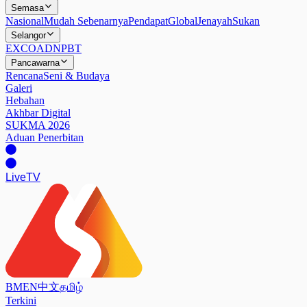
Semasa
Nasional
Mudah Sebenarnya
Pendapat
Global
Jenayah
Sukan
Selangor
EXCO
ADN
PBT
Pancawarna
Rencana
Seni & Budaya
Galeri
Hebahan
Akhbar Digital
SUKMA 2026
Aduan Penerbitan
Live
TV
BM
EN
中文
தமிழ்
Terkini