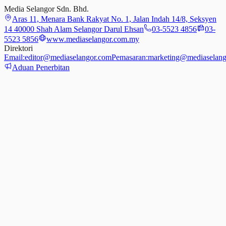
Media Selangor Sdn. Bhd.
Aras 11, Menara Bank Rakyat No. 1, Jalan Indah 14/8, Seksyen
14 40000 Shah Alam Selangor Darul Ehsan
03-5523 4856
03-
5523 5856
www.mediaselangor.com.my
Direktori
Email:
editor@mediaselangor.com
Pemasaran:
marketing@mediaselang
Aduan Penerbitan