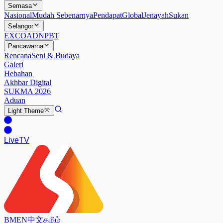
Semasa
Nasional
Mudah Sebenarnya
Pendapat
Global
Jenayah
Sukan
Selangor
EXCO
ADN
PBT
Pancawarna
Rencana
Seni & Budaya
Galeri
Hebahan
Akhbar Digital
SUKMA 2026
Aduan
Light
Theme
Live
TV
BM
EN
中文
தமிழ்