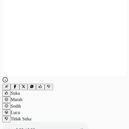
Suka
Marah
Sedih
Lucu
Tidak Suka