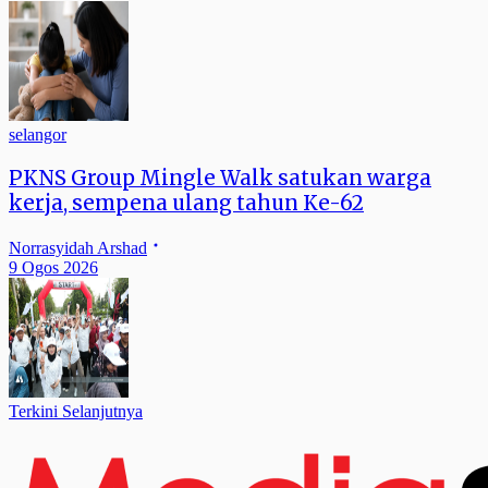
selangor
PKNS Group Mingle Walk satukan warga
kerja, sempena ulang tahun Ke-62
Norrasyidah Arshad
9 Ogos 2026
Terkini Selanjutnya