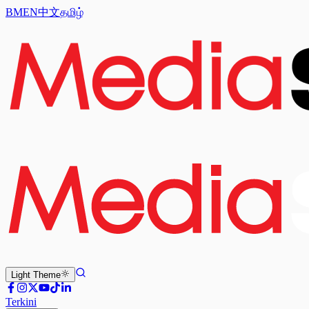
BM
EN
中文
தமிழ்
Light
Theme
Terkini