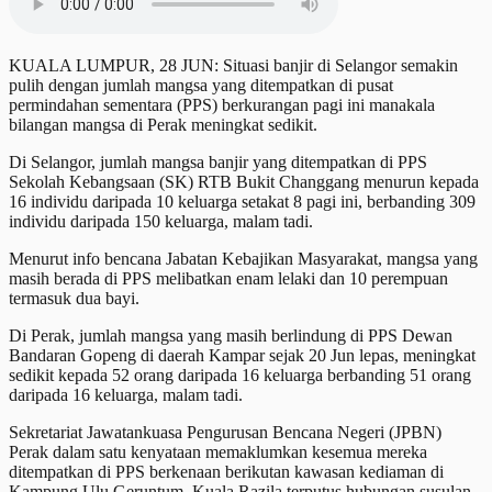
KUALA LUMPUR, 28 JUN: Situasi banjir di Selangor semakin
pulih dengan jumlah mangsa yang ditempatkan di pusat
permindahan sementara (PPS) berkurangan pagi ini manakala
bilangan mangsa di Perak meningkat sedikit.
Di Selangor, jumlah mangsa banjir yang ditempatkan di PPS
Sekolah Kebangsaan (SK) RTB Bukit Changgang menurun kepada
16 individu daripada 10 keluarga setakat 8 pagi ini, berbanding 309
individu daripada 150 keluarga, malam tadi.
Menurut info bencana Jabatan Kebajikan Masyarakat, mangsa yang
masih berada di PPS melibatkan enam lelaki dan 10 perempuan
termasuk dua bayi.
Di Perak, jumlah mangsa yang masih berlindung di PPS Dewan
Bandaran Gopeng di daerah Kampar sejak 20 Jun lepas, meningkat
sedikit kepada 52 orang daripada 16 keluarga berbanding 51 orang
daripada 16 keluarga, malam tadi.
Sekretariat Jawatankuasa Pengurusan Bencana Negeri (JPBN)
Perak dalam satu kenyataan memaklumkan kesemua mereka
ditempatkan di PPS berkenaan berikutan kawasan kediaman di
Kampung Ulu Geruntum, Kuala Razila terputus hubungan susulan