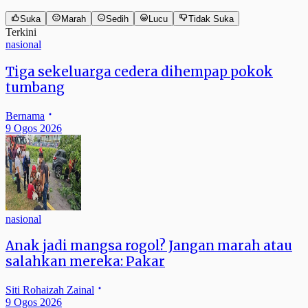
Suka
Marah
Sedih
Lucu
Tidak Suka
Terkini
nasional
Tiga sekeluarga cedera dihempap pokok
tumbang
Bernama
9 Ogos 2026
nasional
Anak jadi mangsa rogol? Jangan marah atau
salahkan mereka: Pakar
Siti Rohaizah Zainal
9 Ogos 2026