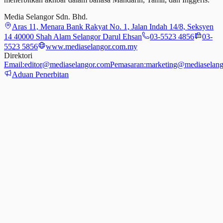
Media Selangor Sdn. Bhd.
Aras 11, Menara Bank Rakyat No. 1, Jalan Indah 14/8, Seksyen
14 40000 Shah Alam Selangor Darul Ehsan
03-5523 4856
03-
5523 5856
www.mediaselangor.com.my
Direktori
Email:
editor@mediaselangor.com
Pemasaran:
marketing@mediaselang
Aduan Penerbitan