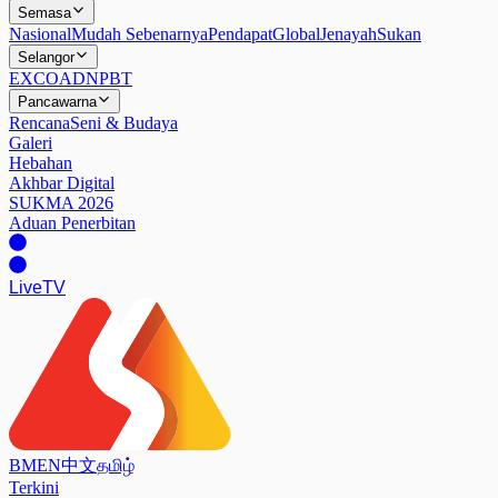
Semasa
Nasional
Mudah Sebenarnya
Pendapat
Global
Jenayah
Sukan
Selangor
EXCO
ADN
PBT
Pancawarna
Rencana
Seni & Budaya
Galeri
Hebahan
Akhbar Digital
SUKMA 2026
Aduan Penerbitan
Live
TV
BM
EN
中文
தமிழ்
Terkini