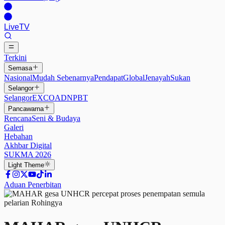
Live
TV
Terkini
Semasa
Nasional
Mudah Sebenarnya
Pendapat
Global
Jenayah
Sukan
Selangor
Selangor
EXCO
ADN
PBT
Pancawarna
Rencana
Seni & Budaya
Galeri
Hebahan
Akhbar Digital
SUKMA 2026
Light
Theme
Aduan Penerbitan