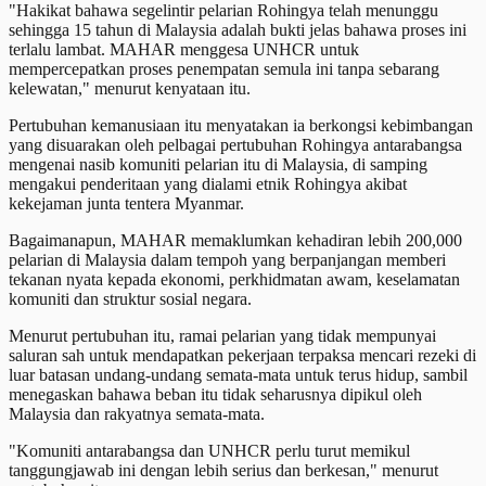
"Hakikat bahawa segelintir pelarian Rohingya telah menunggu
sehingga 15 tahun di Malaysia adalah bukti jelas bahawa proses ini
terlalu lambat. MAHAR menggesa UNHCR untuk
mempercepatkan proses penempatan semula ini tanpa sebarang
kelewatan," menurut kenyataan itu.
Pertubuhan kemanusiaan itu menyatakan ia berkongsi kebimbangan
yang disuarakan oleh pelbagai pertubuhan Rohingya antarabangsa
mengenai nasib komuniti pelarian itu di Malaysia, di samping
mengakui penderitaan yang dialami etnik Rohingya akibat
kekejaman junta tentera Myanmar.
Bagaimanapun, MAHAR memaklumkan kehadiran lebih 200,000
pelarian di Malaysia dalam tempoh yang berpanjangan memberi
tekanan nyata kepada ekonomi, perkhidmatan awam, keselamatan
komuniti dan struktur sosial negara.
Menurut pertubuhan itu, ramai pelarian yang tidak mempunyai
saluran sah untuk mendapatkan pekerjaan terpaksa mencari rezeki di
luar batasan undang-undang semata-mata untuk terus hidup, sambil
menegaskan bahawa beban itu tidak seharusnya dipikul oleh
Malaysia dan rakyatnya semata-mata.
"Komuniti antarabangsa dan UNHCR perlu turut memikul
tanggungjawab ini dengan lebih serius dan berkesan," menurut