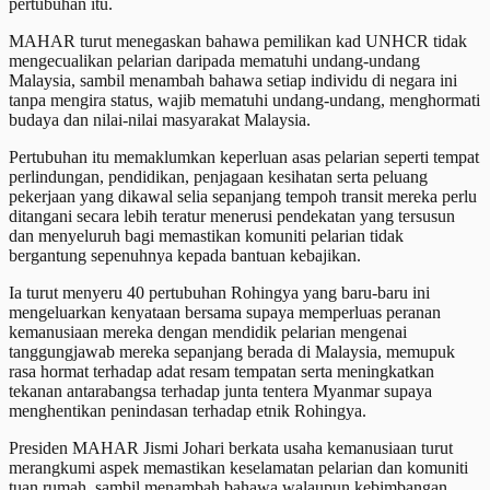
pertubuhan itu.
MAHAR turut menegaskan bahawa pemilikan kad UNHCR tidak
mengecualikan pelarian daripada mematuhi undang-undang
Malaysia, sambil menambah bahawa setiap individu di negara ini
tanpa mengira status, wajib mematuhi undang-undang, menghormati
budaya dan nilai-nilai masyarakat Malaysia.
Pertubuhan itu memaklumkan keperluan asas pelarian seperti tempat
perlindungan, pendidikan, penjagaan kesihatan serta peluang
pekerjaan yang dikawal selia sepanjang tempoh transit mereka perlu
ditangani secara lebih teratur menerusi pendekatan yang tersusun
dan menyeluruh bagi memastikan komuniti pelarian tidak
bergantung sepenuhnya kepada bantuan kebajikan.
Ia turut menyeru 40 pertubuhan Rohingya yang baru-baru ini
mengeluarkan kenyataan bersama supaya memperluas peranan
kemanusiaan mereka dengan mendidik pelarian mengenai
tanggungjawab mereka sepanjang berada di Malaysia, memupuk
rasa hormat terhadap adat resam tempatan serta meningkatkan
tekanan antarabangsa terhadap junta tentera Myanmar supaya
menghentikan penindasan terhadap etnik Rohingya.
Presiden MAHAR Jismi Johari berkata usaha kemanusiaan turut
merangkumi aspek memastikan keselamatan pelarian dan komuniti
tuan rumah, sambil menambah bahawa walaupun kebimbangan