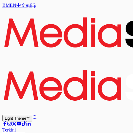
BM
EN
中文
தமிழ்
Light
Theme
Terkini