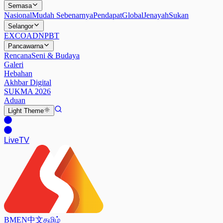
Semasa
Nasional
Mudah Sebenarnya
Pendapat
Global
Jenayah
Sukan
Selangor
EXCO
ADN
PBT
Pancawarna
Rencana
Seni & Budaya
Galeri
Hebahan
Akhbar Digital
SUKMA 2026
Aduan
Light
Theme
Live
TV
BM
EN
中文
தமிழ்