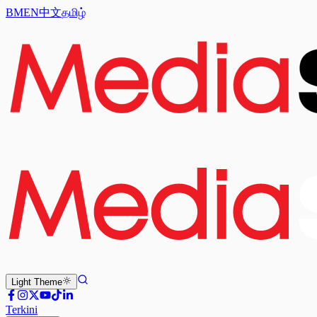
BM
EN
中文
தமிழ்
Light
Theme
Terkini