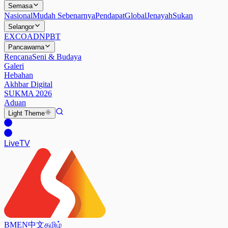
Semasa
Nasional
Mudah Sebenarnya
Pendapat
Global
Jenayah
Sukan
Selangor
EXCO
ADN
PBT
Pancawarna
Rencana
Seni & Budaya
Galeri
Hebahan
Akhbar Digital
SUKMA 2026
Aduan
Light
Theme
Live
TV
BM
EN
中文
தமிழ்