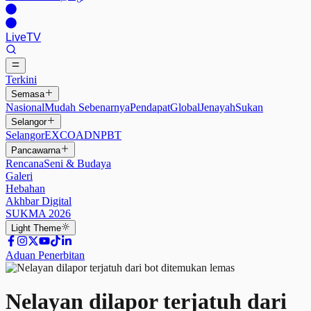
Live
TV
Terkini
Semasa
Nasional
Mudah Sebenarnya
Pendapat
Global
Jenayah
Sukan
Selangor
Selangor
EXCO
ADN
PBT
Pancawarna
Rencana
Seni & Budaya
Galeri
Hebahan
Akhbar Digital
SUKMA 2026
Light
Theme
Aduan Penerbitan
Nelayan dilapor terjatuh dari