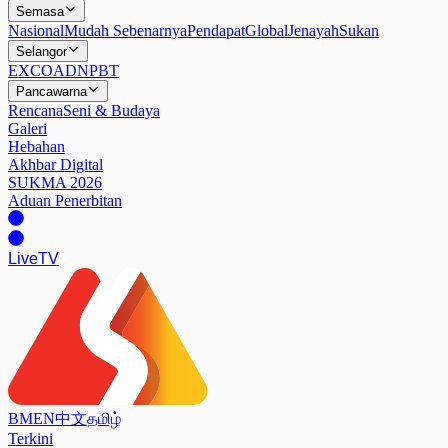
Semasa
Nasional
Mudah Sebenarnya
Pendapat
Global
Jenayah
Sukan
Selangor
EXCO
ADN
PBT
Pancawarna
Rencana
Seni & Budaya
Galeri
Hebahan
Akhbar Digital
SUKMA 2026
Aduan Penerbitan
Live
TV
BM
EN
中文
தமிழ்
Terkini