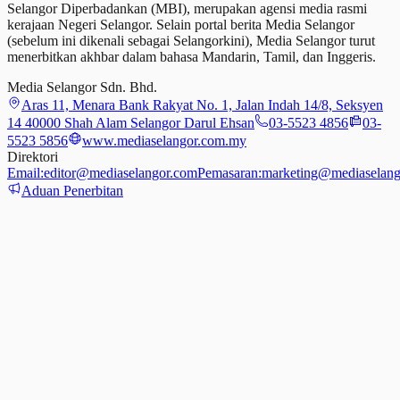
Selangor Diperbadankan (MBI), merupakan agensi media rasmi
kerajaan Negeri Selangor. Selain portal berita Media Selangor
(sebelum ini dikenali sebagai Selangorkini), Media Selangor turut
menerbitkan akhbar dalam bahasa Mandarin, Tamil,
dan
Inggeris.
Media Selangor Sdn. Bhd.
Aras 11, Menara Bank Rakyat No. 1, Jalan Indah 14/8, Seksyen
14 40000 Shah Alam Selangor Darul Ehsan
03-5523 4856
03-
5523 5856
www.mediaselangor.com.my
Direktori
Email:
editor@mediaselangor.com
Pemasaran:
marketing@mediaselang
Aduan Penerbitan