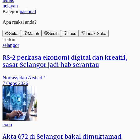
lemas
nelayan
Kategori
nasional
Apa reaksi anda?
Suka
Marah
Sedih
Lucu
Tidak Suka
Terkini
selangor
RS-2 perkasa ekonomi digital dan kreatif,
sasar Selangor jadi hab serantau
Norrasyidah Arshad
7 Ogos 2026
exco
Akta 672 di Selangor bakal dimuktamad,