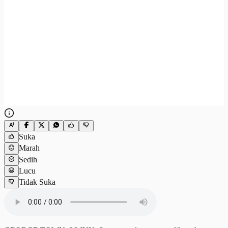
Suka
Marah
Sedih
Lucu
Tidak Suka