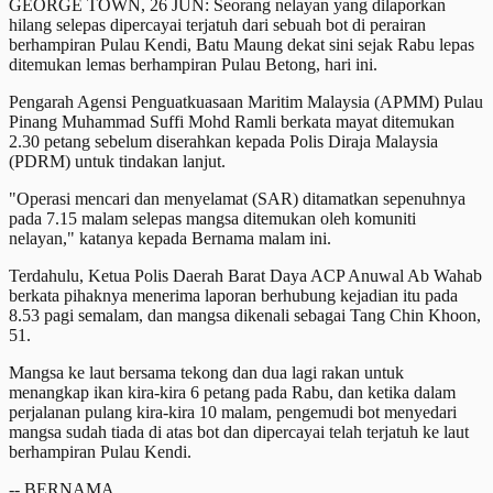
GEORGE TOWN, 26 JUN: Seorang nelayan yang dilaporkan
hilang selepas dipercayai terjatuh dari sebuah bot di perairan
berhampiran Pulau Kendi, Batu Maung dekat sini sejak Rabu lepas
ditemukan lemas berhampiran Pulau Betong, hari ini.
Pengarah Agensi Penguatkuasaan Maritim Malaysia (APMM) Pulau
Pinang Muhammad Suffi Mohd Ramli berkata mayat ditemukan
2.30 petang sebelum diserahkan kepada Polis Diraja Malaysia
(PDRM) untuk tindakan lanjut.
"Operasi mencari dan menyelamat (SAR) ditamatkan sepenuhnya
pada 7.15 malam selepas mangsa ditemukan oleh komuniti
nelayan," katanya kepada Bernama malam ini.
Terdahulu, Ketua Polis Daerah Barat Daya ACP Anuwal Ab Wahab
berkata pihaknya menerima laporan berhubung kejadian itu pada
8.53 pagi semalam, dan mangsa dikenali sebagai Tang Chin Khoon,
51.
Mangsa ke laut bersama tekong dan dua lagi rakan untuk
menangkap ikan kira-kira 6 petang pada Rabu, dan ketika dalam
perjalanan pulang kira-kira 10 malam, pengemudi bot menyedari
mangsa sudah tiada di atas bot dan dipercayai telah terjatuh ke laut
berhampiran Pulau Kendi.
-- BERNAMA