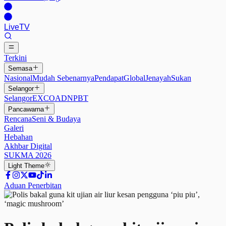
Live
TV
Terkini
Semasa
Nasional
Mudah Sebenarnya
Pendapat
Global
Jenayah
Sukan
Selangor
Selangor
EXCO
ADN
PBT
Pancawarna
Rencana
Seni & Budaya
Galeri
Hebahan
Akhbar Digital
SUKMA 2026
Light
Theme
Aduan Penerbitan