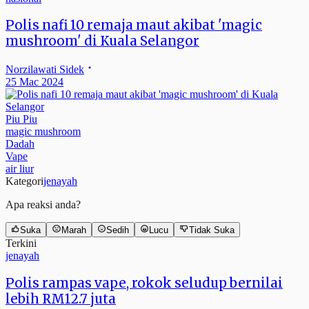
Polis nafi 10 remaja maut akibat 'magic
mushroom' di Kuala Selangor
Norzilawati Sidek
25 Mac 2024
Piu Piu
magic mushroom
Dadah
Vape
air liur
Kategori
jenayah
Apa reaksi anda?
Suka
Marah
Sedih
Lucu
Tidak Suka
Terkini
jenayah
Polis rampas vape, rokok seludup bernilai
lebih RM12.7 juta