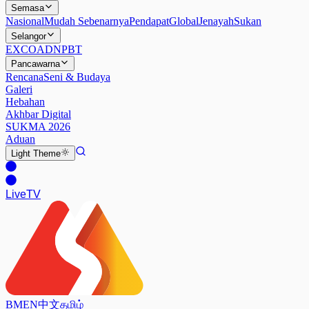
Semasa
Nasional
Mudah Sebenarnya
Pendapat
Global
Jenayah
Sukan
Selangor
EXCO
ADN
PBT
Pancawarna
Rencana
Seni & Budaya
Galeri
Hebahan
Akhbar Digital
SUKMA 2026
Aduan
Light
Theme
Live
TV
BM
EN
中文
தமிழ்