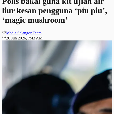
Polis bakal guna kit ujian air
liur kesan pengguna ‘piu piu’,
‘magic mushroom’
Media Selangor Team
26 Jun 2026, 7:43 AM