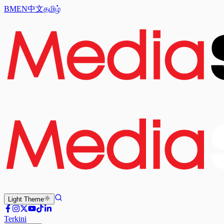
BM
EN
中文
தமிழ்
Light
Theme
Terkini