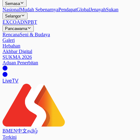
Semasa
Nasional
Mudah Sebenarnya
Pendapat
Global
Jenayah
Sukan
Selangor
EXCO
ADN
PBT
Pancawarna
Rencana
Seni & Budaya
Galeri
Hebahan
Akhbar Digital
SUKMA 2026
Aduan Penerbitan
Live
TV
BM
EN
中文
தமிழ்
Terkini