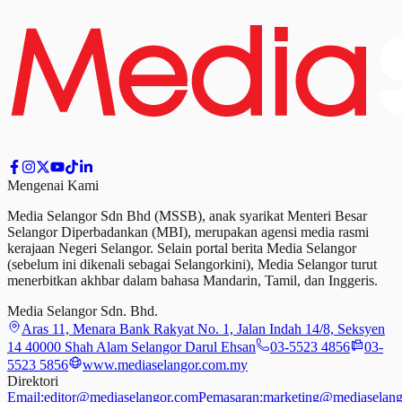
Mengenai Kami
Media Selangor Sdn Bhd (MSSB), anak syarikat Menteri Besar
Selangor Diperbadankan (MBI), merupakan agensi media rasmi
kerajaan Negeri Selangor. Selain portal berita Media Selangor
(sebelum ini dikenali sebagai Selangorkini), Media Selangor turut
menerbitkan akhbar dalam bahasa Mandarin, Tamil,
dan
Inggeris.
Media Selangor Sdn. Bhd.
Aras 11, Menara Bank Rakyat No. 1, Jalan Indah 14/8, Seksyen
14 40000 Shah Alam Selangor Darul Ehsan
03-5523 4856
03-
5523 5856
www.mediaselangor.com.my
Direktori
Email:
editor@mediaselangor.com
Pemasaran:
marketing@mediaselang