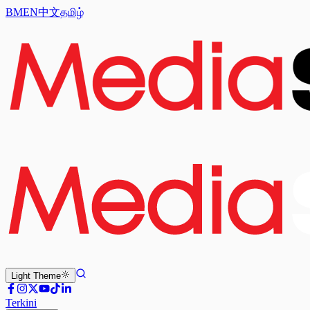
BM
EN
中文
தமிழ்
Light
Theme
Terkini