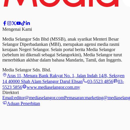
Mengenai Kami
Media Selangor Sdn Bhd (MSSB), anak syarikat Menteri Besar
Selangor Diperbadankan (MBI), merupakan agensi media rasmi
kerajaan Negeri Selangor. Selain portal berita Media Selangor
(sebelum ini dikenali sebagai Selangorkini), Media Selangor turut
menerbitkan akhbar dalam bahasa Mandarin, Tamil,
dan
Inggeris.
Media Selangor Sdn. Bhd.
Aras 11, Menara Bank Rakyat No. 1, Jalan Indah 14/8, Seksyen
14 40000 Shah Alam Selangor Darul Ehsan
03-5523 4856
03-
5523 5856
www.mediaselangor.com.my
Direktori
Email:
editor@mediaselangor.com
Pemasaran:
marketing@mediaselang
Aduan Penerbitan