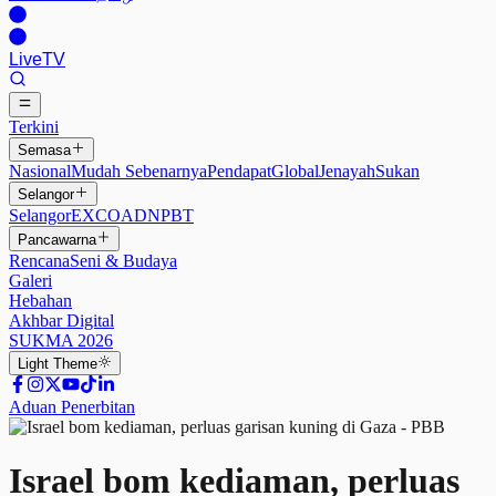
Live
TV
Terkini
Semasa
Nasional
Mudah Sebenarnya
Pendapat
Global
Jenayah
Sukan
Selangor
Selangor
EXCO
ADN
PBT
Pancawarna
Rencana
Seni & Budaya
Galeri
Hebahan
Akhbar Digital
SUKMA 2026
Light
Theme
Aduan Penerbitan
Israel bom kediaman, perluas