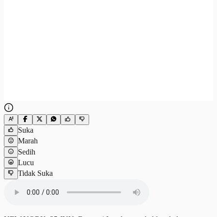
Suka
Marah
Sedih
Lucu
Tidak Suka