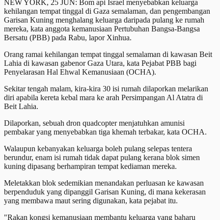
NEW YORK, 25 JUN: Bom api Israel menyebabkan keluarga
kehilangan tempat tinggal di Gaza semalaman, dan pengembangan
Garisan Kuning menghalang keluarga daripada pulang ke rumah
mereka, kata anggota kemanusiaan Pertubuhan Bangsa-Bangsa
Bersatu (PBB) pada Rabu, lapor Xinhua.
Orang ramai kehilangan tempat tinggal semalaman di kawasan Beit
Lahia di kawasan gabenor Gaza Utara, kata Pejabat PBB bagi
Penyelarasan Hal Ehwal Kemanusiaan (OCHA).
Sekitar tengah malam, kira-kira 30 isi rumah dilaporkan melarikan
diri apabila kereta kebal mara ke arah Persimpangan Al Atatra di
Beit Lahia.
Dilaporkan, sebuah dron quadcopter menjatuhkan amunisi
pembakar yang menyebabkan tiga khemah terbakar, kata OCHA.
Walaupun kebanyakan keluarga boleh pulang selepas tentera
berundur, enam isi rumah tidak dapat pulang kerana blok simen
kuning dipasang berhampiran tempat kediaman mereka.
Meletakkan blok sedemikian menandakan perluasan ke kawasan
berpenduduk yang dipanggil Garisan Kuning, di mana kekerasan
yang membawa maut sering digunakan, kata pejabat itu.
"Rakan kongsi kemanusiaan membantu keluarga yang baharu