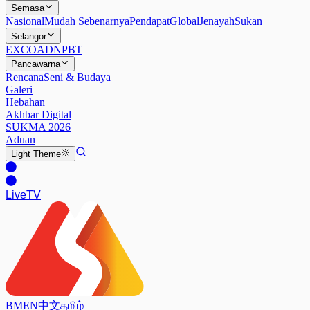
Semasa
Nasional
Mudah Sebenarnya
Pendapat
Global
Jenayah
Sukan
Selangor
EXCO
ADN
PBT
Pancawarna
Rencana
Seni & Budaya
Galeri
Hebahan
Akhbar Digital
SUKMA 2026
Aduan
Light
Theme
Live
TV
BM
EN
中文
தமிழ்