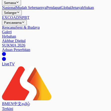
Semasa
Nasional
Mudah Sebenarnya
Pendapat
Global
Jenayah
Sukan
Selangor
EXCO
ADN
PBT
Pancawarna
Rencana
Seni & Budaya
Galeri
Hebahan
Akhbar Digital
SUKMA 2026
Aduan Penerbitan
Live
TV
BM
EN
中文
தமிழ்
Terkini