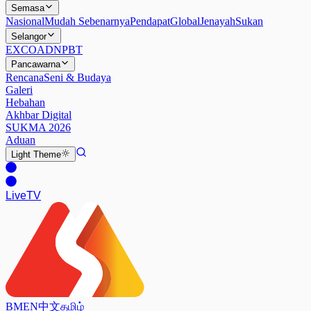
Semasa
Nasional
Mudah Sebenarnya
Pendapat
Global
Jenayah
Sukan
Selangor
EXCO
ADN
PBT
Pancawarna
Rencana
Seni & Budaya
Galeri
Hebahan
Akhbar Digital
SUKMA 2026
Aduan
Light
Theme
Live
TV
BM
EN
中文
தமிழ்