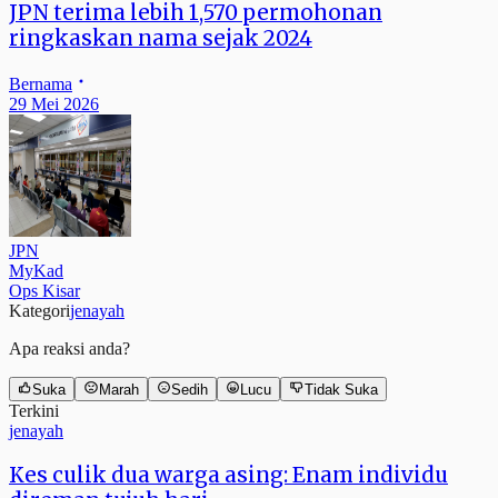
JPN terima lebih 1,570 permohonan
ringkaskan nama sejak 2024
Bernama
29 Mei 2026
JPN
MyKad
Ops Kisar
Kategori
jenayah
Apa reaksi anda?
Suka
Marah
Sedih
Lucu
Tidak Suka
Terkini
jenayah
Kes culik dua warga asing: Enam individu