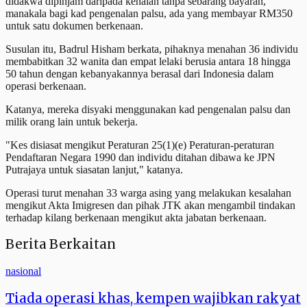
didakwa dipinjam daripada kenalan tanpa sebarang bayaran,
manakala bagi kad pengenalan palsu, ada yang membayar RM350
untuk satu dokumen berkenaan.
Susulan itu, Badrul Hisham berkata, pihaknya menahan 36 individu
membabitkan 32 wanita dan empat lelaki berusia antara 18 hingga
50 tahun dengan kebanyakannya berasal dari Indonesia dalam
operasi berkenaan.
Katanya, mereka disyaki menggunakan kad pengenalan palsu dan
milik orang lain untuk bekerja.
"Kes disiasat mengikut Peraturan 25(1)(e) Peraturan-peraturan
Pendaftaran Negara 1990 dan individu ditahan dibawa ke JPN
Putrajaya untuk siasatan lanjut," katanya.
Operasi turut menahan 33 warga asing yang melakukan kesalahan
mengikut Akta Imigresen dan pihak JTK akan mengambil tindakan
terhadap kilang berkenaan mengikut akta jabatan berkenaan.
Berita Berkaitan
nasional
Tiada operasi khas, kempen wajibkan rakyat