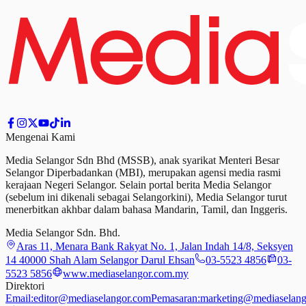
Mengenai Kami
Media Selangor Sdn Bhd (MSSB), anak syarikat Menteri Besar
Selangor Diperbadankan (MBI), merupakan agensi media rasmi
kerajaan Negeri Selangor. Selain portal berita Media Selangor
(sebelum ini dikenali sebagai Selangorkini), Media Selangor turut
menerbitkan akhbar dalam bahasa Mandarin, Tamil,
dan
Inggeris.
Media Selangor Sdn. Bhd.
Aras 11, Menara Bank Rakyat No. 1, Jalan Indah 14/8, Seksyen
14 40000 Shah Alam Selangor Darul Ehsan
03-5523 4856
03-
5523 5856
www.mediaselangor.com.my
Direktori
Email:
editor@mediaselangor.com
Pemasaran:
marketing@mediaselang