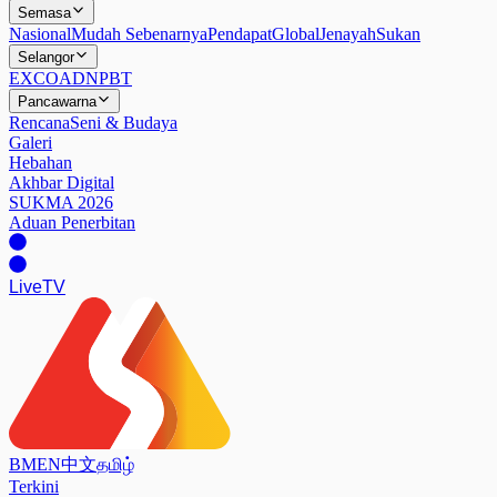
Semasa
Nasional
Mudah Sebenarnya
Pendapat
Global
Jenayah
Sukan
Selangor
EXCO
ADN
PBT
Pancawarna
Rencana
Seni & Budaya
Galeri
Hebahan
Akhbar Digital
SUKMA 2026
Aduan Penerbitan
Live
TV
BM
EN
中文
தமிழ்
Terkini