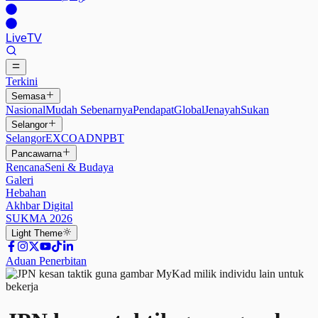
Live
TV
Terkini
Semasa
Nasional
Mudah Sebenarnya
Pendapat
Global
Jenayah
Sukan
Selangor
Selangor
EXCO
ADN
PBT
Pancawarna
Rencana
Seni & Budaya
Galeri
Hebahan
Akhbar Digital
SUKMA 2026
Light
Theme
Aduan Penerbitan