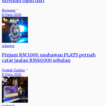
direman tujuh hari
Bernama
8 Ogos 2026
selangor
Pinjam RM3,000, usahawan PLATS pernah
catat jualan RM80,000 sebulan
Nadiah Zamlus
8 Ogos 2026
nasional