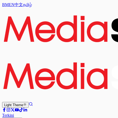
BM
EN
中文
தமிழ்
Light
Theme
Terkini