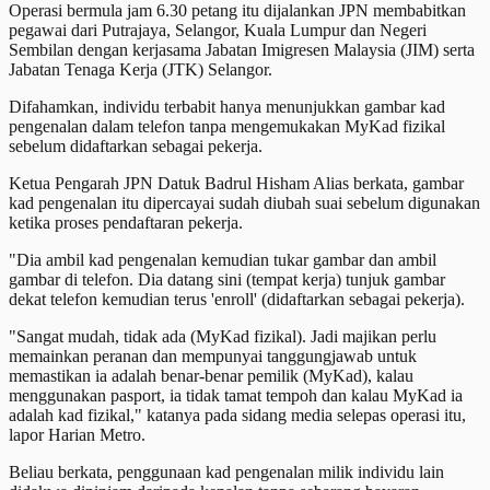
Operasi bermula jam 6.30 petang itu dijalankan JPN membabitkan
pegawai dari Putrajaya, Selangor, Kuala Lumpur dan Negeri
Sembilan dengan kerjasama Jabatan Imigresen Malaysia (JIM) serta
Jabatan Tenaga Kerja (JTK) Selangor.
Difahamkan, individu terbabit hanya menunjukkan gambar kad
pengenalan dalam telefon tanpa mengemukakan MyKad fizikal
sebelum didaftarkan sebagai pekerja.
Ketua Pengarah JPN Datuk Badrul Hisham Alias berkata, gambar
kad pengenalan itu dipercayai sudah diubah suai sebelum digunakan
ketika proses pendaftaran pekerja.
"Dia ambil kad pengenalan kemudian tukar gambar dan ambil
gambar di telefon. Dia datang sini (tempat kerja) tunjuk gambar
dekat telefon kemudian terus 'enroll' (didaftarkan sebagai pekerja).
"Sangat mudah, tidak ada (MyKad fizikal). Jadi majikan perlu
memainkan peranan dan mempunyai tanggungjawab untuk
memastikan ia adalah benar-benar pemilik (MyKad), kalau
menggunakan pasport, ia tidak tamat tempoh dan kalau MyKad ia
adalah kad fizikal," katanya pada sidang media selepas operasi itu,
lapor Harian Metro.
Beliau berkata, penggunaan kad pengenalan milik individu lain