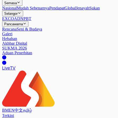
Semasa
Nasional
Mudah Sebenarnya
Pendapat
Global
Jenayah
Sukan
Selangor
EXCO
ADN
PBT
Pancawarna
Rencana
Seni & Budaya
Galeri
Hebahan
Akhbar Digital
SUKMA 2026
Aduan Penerbitan
Live
TV
BM
EN
中文
தமிழ்
Terkini