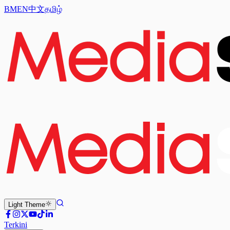
BM
EN
中文
தமிழ்
Light
Theme
Terkini