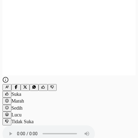
Suka
Marah
Sedih
Lucu
Tidak Suka