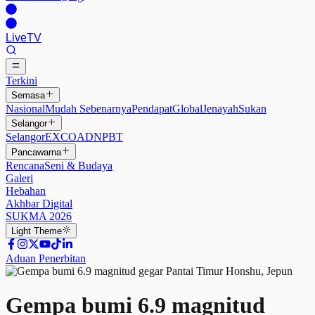
Live
TV
Terkini
Semasa
Nasional
Mudah Sebenarnya
Pendapat
Global
Jenayah
Sukan
Selangor
Selangor
EXCO
ADN
PBT
Pancawarna
Rencana
Seni & Budaya
Galeri
Hebahan
Akhbar Digital
SUKMA 2026
Light
Theme
Aduan Penerbitan
Gempa bumi 6.9 magnitud