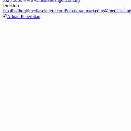
5523 5856
www.mediaselangor.com.my
Direktori
Email:
editor@mediaselangor.com
Pemasaran:
marketing@mediaselang
Aduan Penerbitan