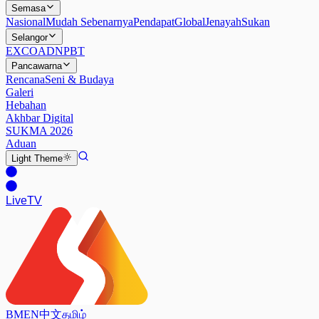
Semasa
Nasional
Mudah Sebenarnya
Pendapat
Global
Jenayah
Sukan
Selangor
EXCO
ADN
PBT
Pancawarna
Rencana
Seni & Budaya
Galeri
Hebahan
Akhbar Digital
SUKMA 2026
Aduan
Light
Theme
Live
TV
BM
EN
中文
தமிழ்