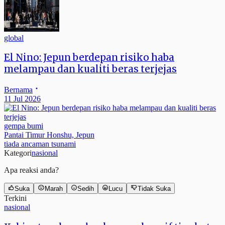
global
El Nino: Jepun berdepan risiko haba
melampau dan kualiti beras terjejas
Bernama
11 Jul 2026
gempa bumi
Pantai Timur Honshu, Jepun
tiada ancaman tsunami
Kategori
nasional
Apa reaksi anda?
Suka
Marah
Sedih
Lucu
Tidak Suka
Terkini
nasional