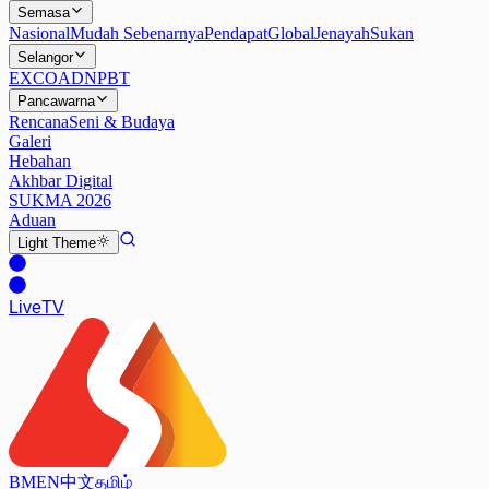
Semasa
Nasional
Mudah Sebenarnya
Pendapat
Global
Jenayah
Sukan
Selangor
EXCO
ADN
PBT
Pancawarna
Rencana
Seni & Budaya
Galeri
Hebahan
Akhbar Digital
SUKMA 2026
Aduan
Light
Theme
Live
TV
BM
EN
中文
தமிழ்