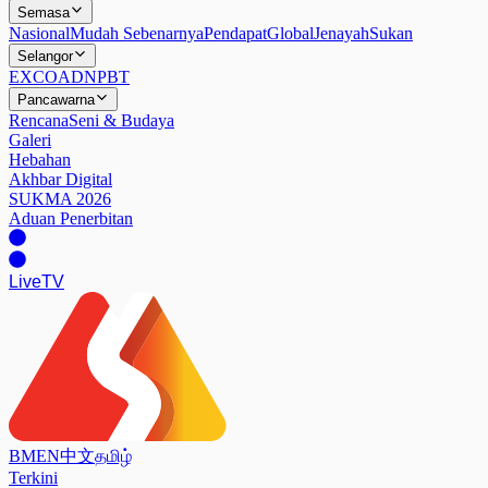
Semasa
Nasional
Mudah Sebenarnya
Pendapat
Global
Jenayah
Sukan
Selangor
EXCO
ADN
PBT
Pancawarna
Rencana
Seni & Budaya
Galeri
Hebahan
Akhbar Digital
SUKMA 2026
Aduan Penerbitan
Live
TV
BM
EN
中文
தமிழ்
Terkini