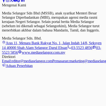
Mengenai Kami
Media Selangor Sdn Bhd (MSSB), anak syarikat Menteri Besar
Selangor Diperbadankan (MBI), merupakan agensi media rasmi
kerajaan Negeri Selangor. Selain portal berita Media Selangor
(sebelum ini dikenali sebagai Selangorkini), Media Selangor turut
menerbitkan akhbar dalam bahasa Mandarin, Tamil,
dan
Inggeris.
Media Selangor Sdn. Bhd.
Aras 11, Menara Bank Rakyat No. 1, Jalan Indah 14/8, Seksyen
14 40000 Shah Alam Selangor Darul Ehsan
03-5523 4856
03-
5523 5856
www.mediaselangor.com.my
Direktori
Email:
editor@mediaselangor.com
Pemasaran:
marketing@mediaselang
Aduan Penerbitan