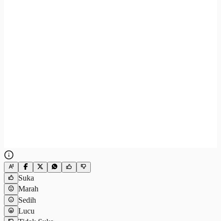
Suka
Marah
Sedih
Lucu