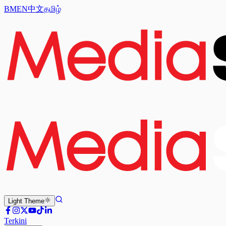
BM
EN
中文
தமிழ்
Light
Theme
Terkini