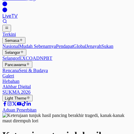
Live
TV
Terkini
Semasa
Nasional
Mudah Sebenarnya
Pendapat
Global
Jenayah
Sukan
Selangor
Selangor
EXCO
ADN
PBT
Pancawarna
Rencana
Seni & Budaya
Galeri
Hebahan
Akhbar Digital
SUKMA 2026
Light
Theme
Aduan Penerbitan