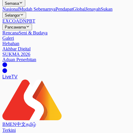
Semasa
Nasional
Mudah Sebenarnya
Pendapat
Global
Jenayah
Sukan
Selangor
EXCO
ADN
PBT
Pancawarna
Rencana
Seni & Budaya
Galeri
Hebahan
Akhbar Digital
SUKMA 2026
Aduan Penerbitan
Live
TV
BM
EN
中文
தமிழ்
Terkini