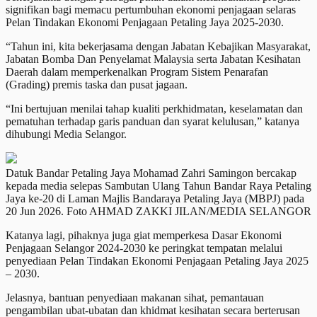
signifikan bagi memacu pertumbuhan ekonomi penjagaan selaras
Pelan Tindakan Ekonomi Penjagaan Petaling Jaya 2025-2030.
“Tahun ini, kita bekerjasama dengan Jabatan Kebajikan Masyarakat,
Jabatan Bomba Dan Penyelamat Malaysia serta Jabatan Kesihatan
Daerah dalam memperkenalkan Program Sistem Penarafan
(Grading) premis taska dan pusat jagaan.
“Ini bertujuan menilai tahap kualiti perkhidmatan, keselamatan dan
pematuhan terhadap garis panduan dan syarat kelulusan,” katanya
dihubungi Media Selangor.
Datuk Bandar Petaling Jaya Mohamad Zahri Samingon bercakap
kepada media selepas Sambutan Ulang Tahun Bandar Raya Petaling
Jaya ke-20 di Laman Majlis Bandaraya Petaling Jaya (MBPJ) pada
20 Jun 2026. Foto AHMAD ZAKKI JILAN/MEDIA SELANGOR
Katanya lagi, pihaknya juga giat memperkesa Dasar Ekonomi
Penjagaan Selangor 2024-2030 ke peringkat tempatan melalui
penyediaan Pelan Tindakan Ekonomi Penjagaan Petaling Jaya 2025
– 2030.
Jelasnya, bantuan penyediaan makanan sihat, pemantauan
pengambilan ubat-ubatan dan khidmat kesihatan secara berterusan