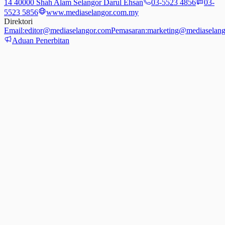
14 40000 Shah Alam Selangor Darul Ehsan
03-5523 4856
03-
5523 5856
www.mediaselangor.com.my
Direktori
Email:
editor@mediaselangor.com
Pemasaran:
marketing@mediaselang
Aduan Penerbitan