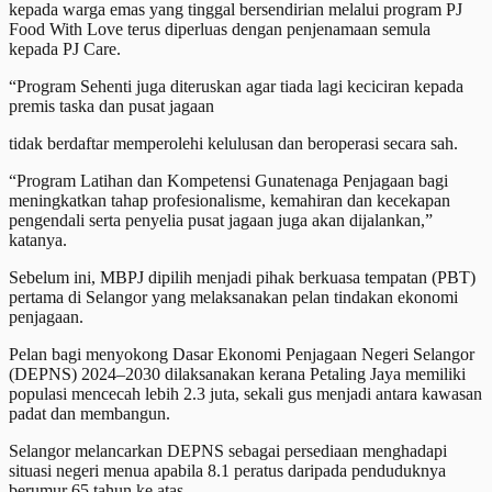
kepada warga emas yang tinggal bersendirian melalui program PJ
Food With Love terus diperluas dengan penjenamaan semula
kepada PJ Care.
“Program Sehenti juga diteruskan agar tiada lagi keciciran kepada
premis taska dan pusat jagaan
tidak berdaftar memperolehi kelulusan dan beroperasi secara sah.
“Program Latihan dan Kompetensi Gunatenaga Penjagaan bagi
meningkatkan tahap profesionalisme, kemahiran dan kecekapan
pengendali serta penyelia pusat jagaan juga akan dijalankan,”
katanya.
Sebelum ini, MBPJ dipilih menjadi pihak berkuasa tempatan (PBT)
pertama di Selangor yang melaksanakan pelan tindakan ekonomi
penjagaan.
Pelan bagi menyokong Dasar Ekonomi Penjagaan Negeri Selangor
(DEPNS) 2024–2030 dilaksanakan kerana Petaling Jaya memiliki
populasi mencecah lebih 2.3 juta, sekali gus menjadi antara kawasan
padat dan membangun.
Selangor melancarkan DEPNS sebagai persediaan menghadapi
situasi negeri menua apabila 8.1 peratus daripada penduduknya
berumur 65 tahun ke atas.