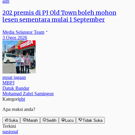
adn
202 premis di PJ Old Town boleh mohon
lesen sementara mulai 1 September
Media Selangor Team
3 Ogos 2026
pusat jagaan
MBPJ
Datuk Bandar
Mohamad Zahri Samingon
Kategori
pbt
Apa reaksi anda?
Suka
Marah
Sedih
Lucu
Tidak Suka
Terkini
nasional