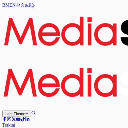
BM
EN
中文
தமிழ்
Light
Theme
Terkini