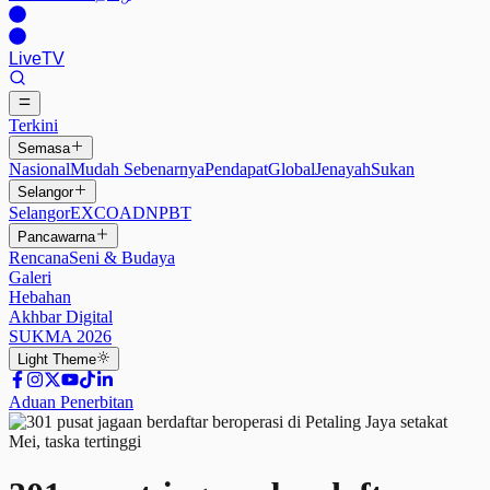
Live
TV
Terkini
Semasa
Nasional
Mudah Sebenarnya
Pendapat
Global
Jenayah
Sukan
Selangor
Selangor
EXCO
ADN
PBT
Pancawarna
Rencana
Seni & Budaya
Galeri
Hebahan
Akhbar Digital
SUKMA 2026
Light
Theme
Aduan Penerbitan