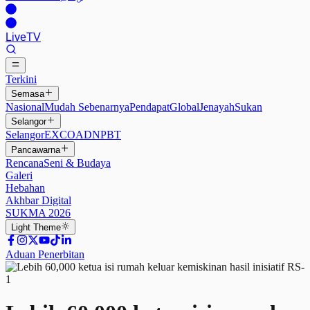
Live
TV
Terkini
Semasa
Nasional
Mudah Sebenarnya
Pendapat
Global
Jenayah
Sukan
Selangor
Selangor
EXCO
ADN
PBT
Pancawarna
Rencana
Seni & Budaya
Galeri
Hebahan
Akhbar Digital
SUKMA 2026
Light
Theme
Aduan Penerbitan