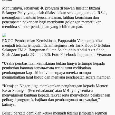
Menurutnya, sebanyak 46 program di bawah Inisiatif Iltizam
Selangor Penyayang telah dilaksanakan sepanjang tempoh RS-1,
merangkumi bantuan keusahawanan, latihan kemahiran dan
penempatan pekerjaan bagi membantu golongan memerlukan
membina sumber pendapatan yang lebih mampan.
EXCO Pembasmian Kemiskinan, Papparaidu Veraman ketika
menjadi tetamu jemputan dalam segmen Teh Tarik Kopi O terbitan
Selangor FM di Bangunan Sultan Salahuddin Abdul Aziz Shah,
Shah Alam pada 23 Jun 2026. Foto Facebook Papparaidu Veraman
“Usaha pembasmian kemiskinan bukan hanya tertumpu kepada
pemberian bantuan semata-mata tetapi turut melibatkan
pembangunan kapasiti individu supaya mereka mampu
meningkatkan taraf hidup dan menjana pendapatan secara mampan.
“Kerajaan Negeri juga merakamkan penghargaan kepada Menteri
Besar Selangor (Pemerbadanan) atau MBI yang sentiasa
menyalurkan bantuan kepada rakyat serta menyokong pelaksanaan
pelbagai program kebajikan dan pembangunan masyarakat,”
katanya.
Beliau berkata demikian ketika menjadi tetamu jemputan segmen