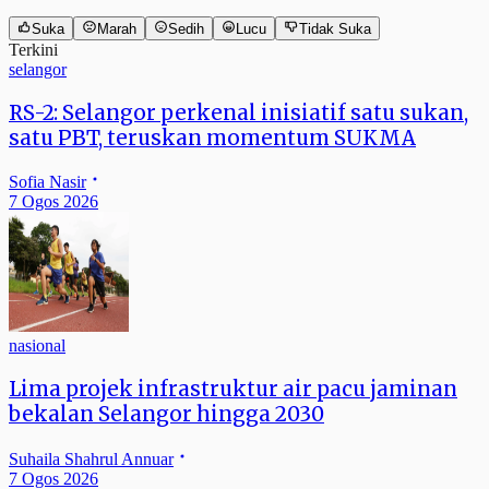
Suka
Marah
Sedih
Lucu
Tidak Suka
Terkini
selangor
RS-2: Selangor perkenal inisiatif satu sukan,
satu PBT, teruskan momentum SUKMA
Sofia Nasir
7 Ogos 2026
nasional
Lima projek infrastruktur air pacu jaminan
bekalan Selangor hingga 2030
Suhaila Shahrul Annuar
7 Ogos 2026