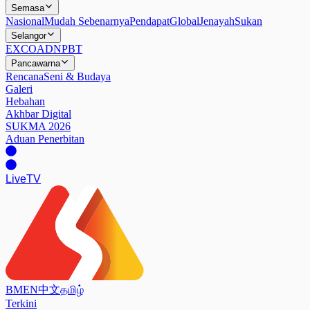
Semasa
Nasional
Mudah Sebenarnya
Pendapat
Global
Jenayah
Sukan
Selangor
EXCO
ADN
PBT
Pancawarna
Rencana
Seni & Budaya
Galeri
Hebahan
Akhbar Digital
SUKMA 2026
Aduan Penerbitan
Live
TV
BM
EN
中文
தமிழ்
Terkini