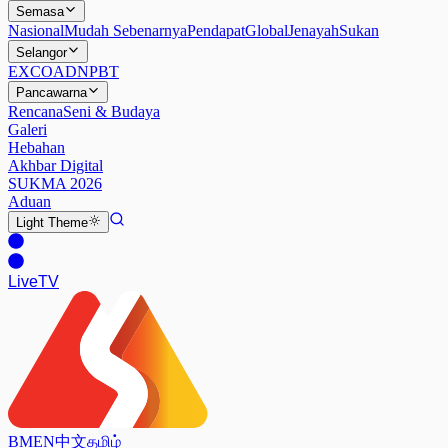
Semasa
Nasional
Mudah Sebenarnya
Pendapat
Global
Jenayah
Sukan
Selangor
EXCO
ADN
PBT
Pancawarna
Rencana
Seni & Budaya
Galeri
Hebahan
Akhbar Digital
SUKMA 2026
Aduan
Light
Theme
Live
TV
BM
EN
中文
தமிழ்