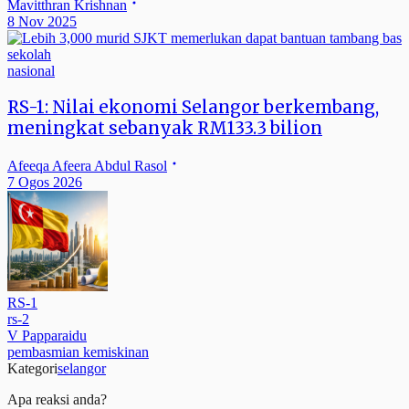
Mavitthran Krishnan
8 Nov 2025
nasional
RS-1: Nilai ekonomi Selangor berkembang,
meningkat sebanyak RM133.3 bilion
Afeeqa Afeera Abdul Rasol
7 Ogos 2026
RS-1
rs-2
V Papparaidu
pembasmian kemiskinan
Kategori
selangor
Apa reaksi anda?