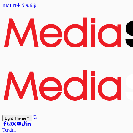
BM
EN
中文
தமிழ்
Light
Theme
Terkini