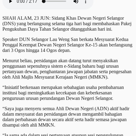
SHAH ALAM, 23 JUN: Sidang Khas Dewan Negeri Selangor
(DNS) yang berlangsung selama tiga hari bagi membahaskan Pakej
Pengukuhan Daya Tahan Selangor ditangguhkan hari ini.
Speaker DUN Selangor Lau Weng San berkata Mesyuarat Kedua
Penggal Keempat Dewan Negeri Selangor Ke-15 akan berlangsung
dari 3 Ogos hingga 14 Ogos depan.
Menurut beliau, persidangan akan datang turut menyaksikan
penggunaan sepenuhnya sistem e-Sidang baharu bagi urusan
pertanyaan dewan, penghantaran jawapan jabatan serta pengesahan
oleh Ahli Majlis Mesyuarat Kerajaan Negeri (MMKN).
“Inisiatif berkenaan merupakan sebahagian usaha pembaharuan
institusi bagi meningkatkan kecekapan dan keberkesanan
pengurusan urusan perundangan Dewan Negeri Selangor.
“Saya juga menyeru semua Ahli Dewan Negeri (ADN) aktif hadir
dalam mesyuarat dan persidangan dewan mengambil bahagian
dalam perbahasan dewan secara aktif serta hadir semasa jawapan
disampai oleh ahli MMKN.
“Ia sama ada dalam sesi pertanyaan ataupun sesi penggulungan