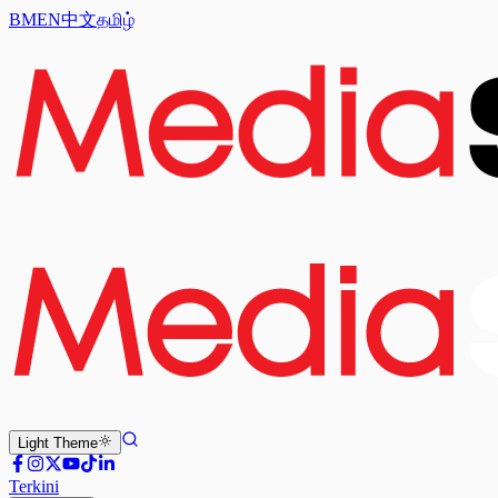
BM
EN
中文
தமிழ்
Light
Theme
Terkini