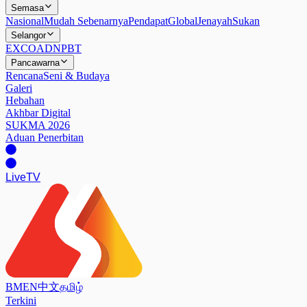
Semasa
Nasional
Mudah Sebenarnya
Pendapat
Global
Jenayah
Sukan
Selangor
EXCO
ADN
PBT
Pancawarna
Rencana
Seni & Budaya
Galeri
Hebahan
Akhbar Digital
SUKMA 2026
Aduan Penerbitan
Live
TV
BM
EN
中文
தமிழ்
Terkini