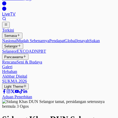
Live
TV
Terkini
Semasa
Nasional
Mudah Sebenarnya
Pendapat
Global
Jenayah
Sukan
Selangor
Selangor
EXCO
ADN
PBT
Pancawarna
Rencana
Seni & Budaya
Galeri
Hebahan
Akhbar Digital
SUKMA 2026
Light
Theme
Aduan Penerbitan