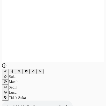
Suka
Marah
Sedih
Lucu
Tidak Suka