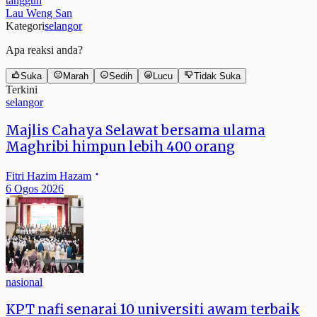
tangguh
Lau Weng San
Kategori
selangor
Apa reaksi anda?
Suka
Marah
Sedih
Lucu
Tidak Suka
Terkini
selangor
Majlis Cahaya Selawat bersama ulama
Maghribi himpun lebih 400 orang
Fitri Hazim Hazam
6 Ogos 2026
nasional
KPT nafi senarai 10 universiti awam terbaik