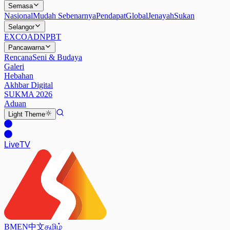
Semasa
Nasional
Mudah Sebenarnya
Pendapat
Global
Jenayah
Sukan
Selangor
EXCO
ADN
PBT
Pancawarna
Rencana
Seni & Budaya
Galeri
Hebahan
Akhbar Digital
SUKMA 2026
Aduan
Light
Theme
Live
TV
BM
EN
中文
தமிழ்