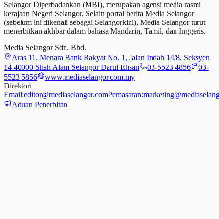
Selangor Diperbadankan (MBI), merupakan agensi media rasmi
kerajaan Negeri Selangor. Selain portal berita Media Selangor
(sebelum ini dikenali sebagai Selangorkini), Media Selangor turut
menerbitkan akhbar dalam bahasa Mandarin, Tamil,
dan
Inggeris.
Media Selangor Sdn. Bhd.
Aras 11, Menara Bank Rakyat No. 1, Jalan Indah 14/8, Seksyen
14 40000 Shah Alam Selangor Darul Ehsan
03-5523 4856
03-
5523 5856
www.mediaselangor.com.my
Direktori
Email:
editor@mediaselangor.com
Pemasaran:
marketing@mediaselang
Aduan Penerbitan