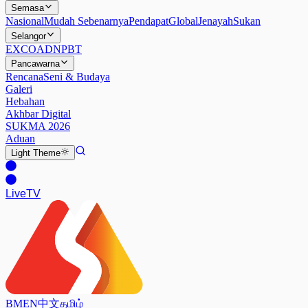
Semasa
Nasional
Mudah Sebenarnya
Pendapat
Global
Jenayah
Sukan
Selangor
EXCO
ADN
PBT
Pancawarna
Rencana
Seni & Budaya
Galeri
Hebahan
Akhbar Digital
SUKMA 2026
Aduan
Light
Theme
Live
TV
BM
EN
中文
தமிழ்