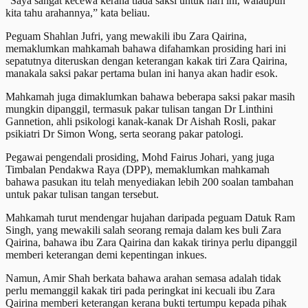
“Saya sangat kecewa kerana tiada saksi untuk hari ini, walaupun
kita tahu arahannya,” kata beliau.
Peguam Shahlan Jufri, yang mewakili ibu Zara Qairina,
memaklumkan mahkamah bahawa difahamkan prosiding hari ini
sepatutnya diteruskan dengan keterangan kakak tiri Zara Qairina,
manakala saksi pakar pertama bulan ini hanya akan hadir esok.
Mahkamah juga dimaklumkan bahawa beberapa saksi pakar masih
mungkin dipanggil, termasuk pakar tulisan tangan Dr Linthini
Gannetion, ahli psikologi kanak-kanak Dr Aishah Rosli, pakar
psikiatri Dr Simon Wong, serta seorang pakar patologi.
Pegawai pengendali prosiding, Mohd Fairus Johari, yang juga
Timbalan Pendakwa Raya (DPP), memaklumkan mahkamah
bahawa pasukan itu telah menyediakan lebih 200 soalan tambahan
untuk pakar tulisan tangan tersebut.
Mahkamah turut mendengar hujahan daripada peguam Datuk Ram
Singh, yang mewakili salah seorang remaja dalam kes buli Zara
Qairina, bahawa ibu Zara Qairina dan kakak tirinya perlu dipanggil
memberi keterangan demi kepentingan inkues.
Namun, Amir Shah berkata bahawa arahan semasa adalah tidak
perlu memanggil kakak tiri pada peringkat ini kecuali ibu Zara
Qairina memberi keterangan kerana bukti tertumpu kepada pihak