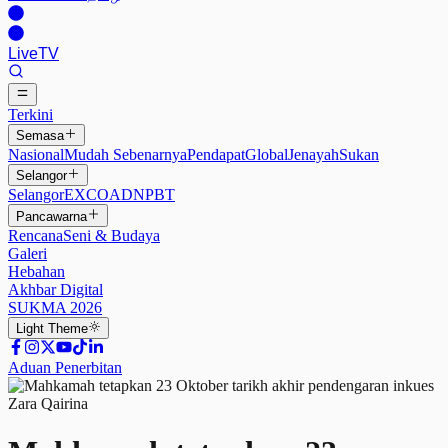
Live
TV
Terkini
Semasa
Nasional
Mudah Sebenarnya
Pendapat
Global
Jenayah
Sukan
Selangor
Selangor
EXCO
ADN
PBT
Pancawarna
Rencana
Seni & Budaya
Galeri
Hebahan
Akhbar Digital
SUKMA 2026
Light
Theme
Aduan Penerbitan