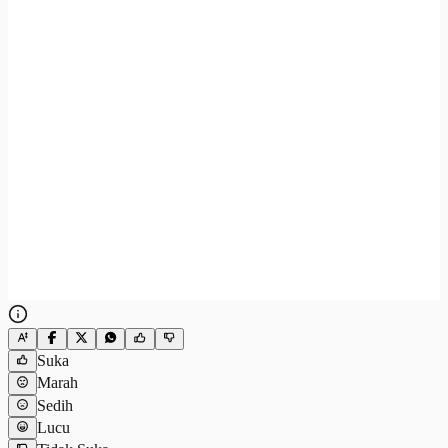
Suka
Marah
Sedih
Lucu