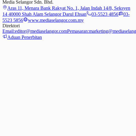
Media Selangor Sdn. Bhd.
Aras 11, Menara Bank Rakyat No. 1, Jalan Indah 14/8, Seksyen
14 40000 Shah Alam Selangor Darul Ehsan
03-5523 4856
03-
5523 5856
www.mediaselangor.com.my
Direktori
Email:
editor@mediaselangor.com
Pemasaran:
marketing@mediaselang
Aduan Penerbitan