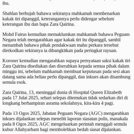
ibu.
Shahlan berhujah bahawa sekiranya mahkamah membenarkan
kakak tiri dipanggil, keterangannya perlu didengar sebelum
keterangan ibu dan bapa Zara Qairina.
Mohd Fairus kemudian memaklumkan mahkamah bahawa Peguam
Negara telah mengarahkan agar kakak tiri itu dipanggil, sambil
menambah bahawa pihak pendakwaan mahu perkara tersebut
direkodkan sekiranya ia dibangkitkan pada peringkat rayuan.
Koroner kemudian mengarahkan supaya pernyataan saksi kakak tiri
Zara Qairina disediakan dan diserahkan kepada semua pihak dalam
minggu ini, sebelum mahkamah membuat keputusan pada sesi akan
datang sama ada beliau perlu dipanggil, dan inkues akan disambung
semula esok.
Zara Qairina, 13, meninggal dunia di Hospital Queen Elizabeth
pada 17 Julai 2025, sehari selepas ditemukan tidak sedarkan diri di
longkang berhampiran asrama sekolahnya, kira-kira 4 pagi.
Pada 13 Ogos 2025, Jabatan Peguam Negara (AGC) mengarahkan
inkues dijalankan selepas meneliti laporan siasatan polis, manakala
pada 8 Ogos 2025, AGC mengeluarkan perintah menggali semula
kubur Allahyarham bagi membolehkan bedah siasat dijalankan.