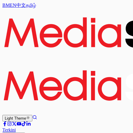
BM
EN
中文
தமிழ்
Light
Theme
Terkini