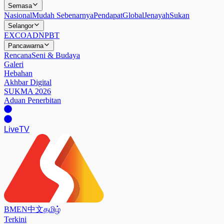
Semasa
Nasional
Mudah Sebenarnya
Pendapat
Global
Jenayah
Sukan
Selangor
EXCO
ADN
PBT
Pancawarna
Rencana
Seni & Budaya
Galeri
Hebahan
Akhbar Digital
SUKMA 2026
Aduan Penerbitan
Live
TV
BM
EN
中文
தமிழ்
Terkini