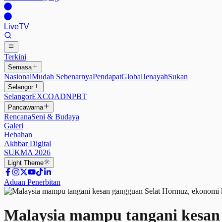
Live
TV
Terkini
Semasa
Nasional
Mudah Sebenarnya
Pendapat
Global
Jenayah
Sukan
Selangor
Selangor
EXCO
ADN
PBT
Pancawarna
Rencana
Seni & Budaya
Galeri
Hebahan
Akhbar Digital
SUKMA 2026
Light
Theme
Aduan Penerbitan
Malaysia mampu tangani kesan