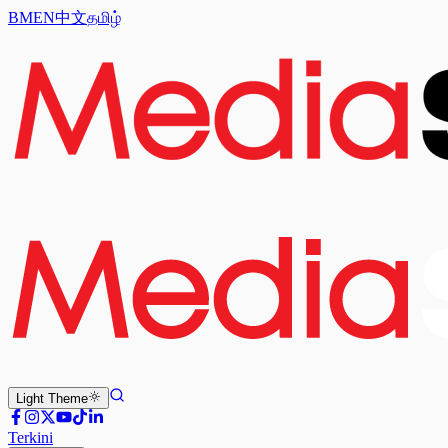
BM
EN
中文
தமிழ்
Light
Theme
Terkini