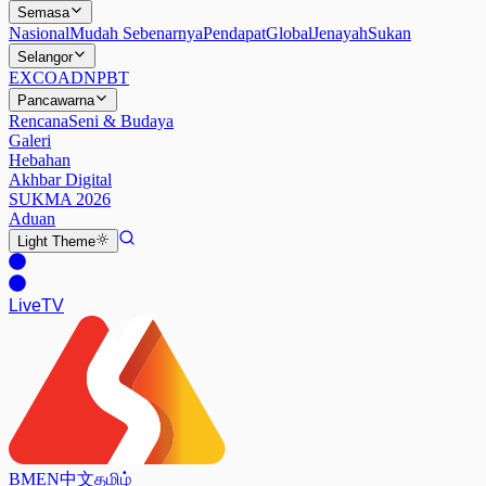
Semasa
Nasional
Mudah Sebenarnya
Pendapat
Global
Jenayah
Sukan
Selangor
EXCO
ADN
PBT
Pancawarna
Rencana
Seni & Budaya
Galeri
Hebahan
Akhbar Digital
SUKMA 2026
Aduan
Light
Theme
Live
TV
BM
EN
中文
தமிழ்