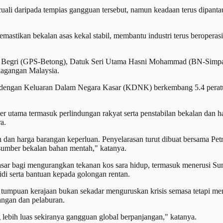
uali daripada tempias gangguan tersebut, namun keadaan terus dipantau
mastikan bekalan asas kekal stabil, membantu industri terus beropera
 Begri (GPS-Betong), Datuk Seri Utama Hasni Mohammad (BN-Simpa
dagangan Malaysia.
n dengan Keluaran Dalam Negara Kasar (KDNK) berkembang 5.4 peratu
ter utama termasuk perlindungan rakyat serta penstabilan bekalan dan
a.
n dan harga barangan keperluan. Penyelarasan turut dibuat bersama Pe
umber bekalan bahan mentah," katanya.
bersasar bagi mengurangkan tekanan kos sara hidup, termasuk men
 serta bantuan kepada golongan rentan.
umpuan kerajaan bukan sekadar menguruskan krisis semasa tetapi mem
angan dan pelaburan.
lebih luas sekiranya gangguan global berpanjangan," katanya.