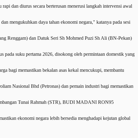
 rapi dan diurus secara berterusan menerusi langkah intervensi awal
si dan mengukuhkan daya tahan ekonomi negara," katanya pada sesi
ng Renggam) dan Datuk Seri Sh Mohmed Puzi Sh Ali (BN-Pekan)
s pada suku pertama 2026, disokong oleh permintaan domestik yang
 harga bagi memastikan bekalan asas kekal mencukupi, membantu
troliam Nasional Bhd (Petronas) dan pemain industri bagi memastikan
erusi Sumbangan Tunai Rahmah (STR), BUDI MADANI RON95
astikan ekonomi negara lebih bersedia menghadapi kejutan global