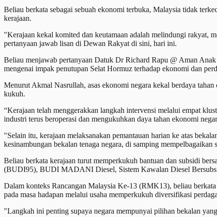
Beliau berkata sebagai sebuah ekonomi terbuka, Malaysia tidak terkec
kerajaan.
"Kerajaan kekal komited dan keutamaan adalah melindungi rakyat, me
pertanyaan jawab lisan di Dewan Rakyat di sini, hari ini.
Beliau menjawab pertanyaan Datuk Dr Richard Rapu @ Aman Anak
mengenai impak penutupan Selat Hormuz terhadap ekonomi dan per
Menurut Akmal Nasrullah, asas ekonomi negara kekal berdaya taha
kukuh.
“Kerajaan telah menggerakkan langkah intervensi melalui empat klus
industri terus beroperasi dan mengukuhkan daya tahan ekonomi negar
"Selain itu, kerajaan melaksanakan pemantauan harian ke atas bekala
kesinambungan bekalan tenaga negara, di samping mempelbagaikan s
Beliau berkata kerajaan turut memperkukuh bantuan dan subsidi 
(BUDI95), BUDI MADANI Diesel, Sistem Kawalan Diesel Bersubsidi
Dalam konteks Rancangan Malaysia Ke-13 (RMK13), beliau berkata t
pada masa hadapan melalui usaha memperkukuh diversifikasi perdag
"Langkah ini penting supaya negara mempunyai pilihan bekalan yang 