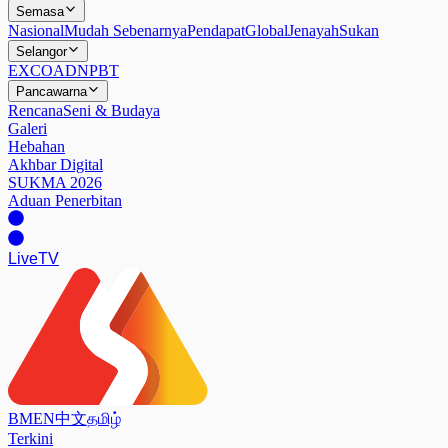
Semasa
Nasional
Mudah Sebenarnya
Pendapat
Global
Jenayah
Sukan
Selangor
EXCO
ADN
PBT
Pancawarna
Rencana
Seni & Budaya
Galeri
Hebahan
Akhbar Digital
SUKMA 2026
Aduan Penerbitan
Live
TV
BM
EN
中文
தமிழ்
Terkini