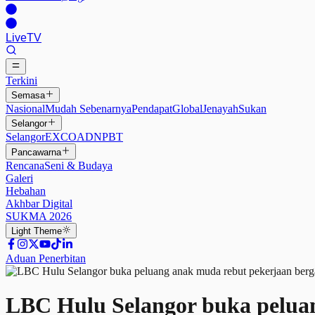
Live
TV
Terkini
Semasa
Nasional
Mudah Sebenarnya
Pendapat
Global
Jenayah
Sukan
Selangor
Selangor
EXCO
ADN
PBT
Pancawarna
Rencana
Seni & Budaya
Galeri
Hebahan
Akhbar Digital
SUKMA 2026
Light
Theme
Aduan Penerbitan
LBC Hulu Selangor buka peluan