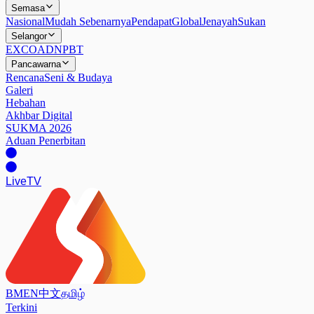
Semasa
Nasional
Mudah Sebenarnya
Pendapat
Global
Jenayah
Sukan
Selangor
EXCO
ADN
PBT
Pancawarna
Rencana
Seni & Budaya
Galeri
Hebahan
Akhbar Digital
SUKMA 2026
Aduan Penerbitan
Live
TV
BM
EN
中文
தமிழ்
Terkini