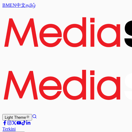
BM
EN
中文
தமிழ்
Light
Theme
Terkini