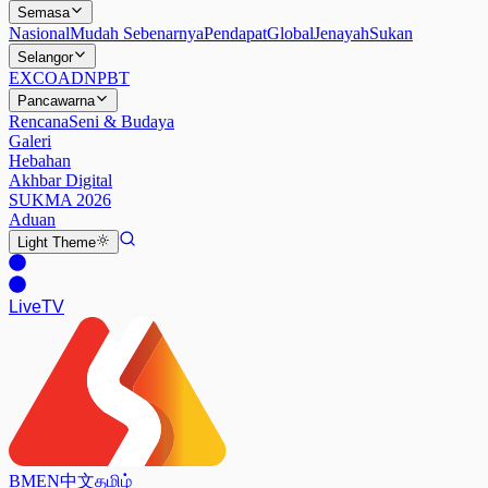
Semasa
Nasional
Mudah Sebenarnya
Pendapat
Global
Jenayah
Sukan
Selangor
EXCO
ADN
PBT
Pancawarna
Rencana
Seni & Budaya
Galeri
Hebahan
Akhbar Digital
SUKMA 2026
Aduan
Light
Theme
Live
TV
BM
EN
中文
தமிழ்